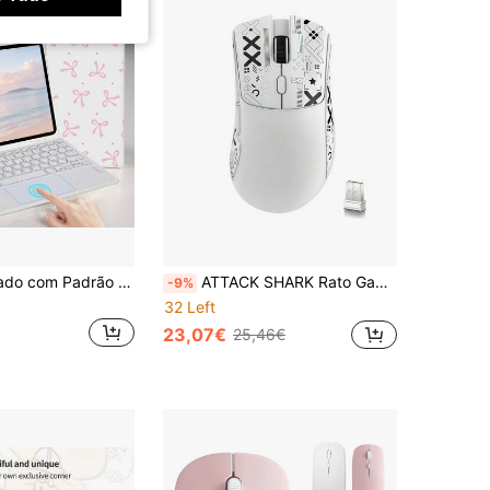
Capa de Teclado com Padrão de Laço e Ranhura para Caneta, Teclado Touchpad Recarregável Destacável, Compatível com Samsung Galaxy Tab / / Pad Se, Capa de Teclado Bluetooth Magnética
ATTACK SHARK Rato Gaming Sem Fios, Ligação Tri-Modo (2.4G/Com Fio/BT5.2), Leve 55g, Sensor Ótico 18K DPI, Vida Útil de 20 Milhões de Cliques HUYU, Design Ergonómico, Compatível com PC/Portátil/Win/Mac
-9%
32 Left
23,07€
25,46€