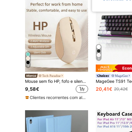
8
4
Econ
Tech Paradise
MageGee
Mouse sem fio HP, fofo e silencioso, conexão estável de 2,4 GHz, mouse portátil S1000 PLUS, adequado para desktops e laptops, plug and play, o melhor presente para o Halloween e o Natal.
9,58€
20,41€
20,42€
Clientes recorrentes com alta taxa de retorno