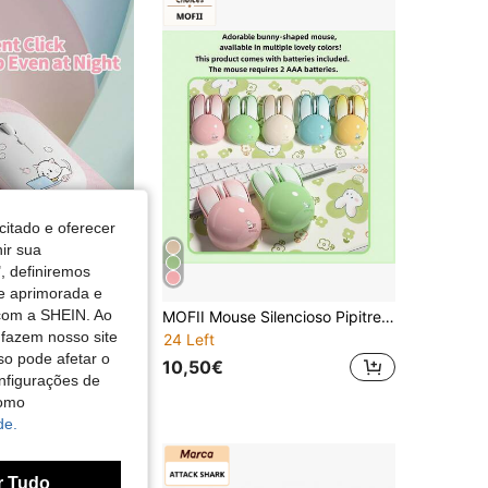
citado e oferecer
nir sua
, definiremos
de aprimorada e
 com a SHEIN. Ao
Mouse sem fio HP M241/2.4GHz USB, versão silenciosa, várias estampas fofas, portátil, compatível com iPad, Mac e Windows.
MOFII Mouse Silencioso Pipitree M6 Sem Fio Com Receptor Usb 2.4g Para Desktop Laptop Escritório
 fazem nosso site
24 Left
so pode afetar o
10,50€
nfigurações de
como
de.
r Tudo