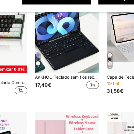
7
4
omizar 0,01€
AKKHOO Teclado sem fios recarregável com touchpad, mini teclado tátil, compatível com tablet iPad
MageGee TS91 Teclado Compacto com Fio 60% 61 Teclas Retroiluminado RGB Pequeno Portátil Teclado de Membrana para Computador de Escritório Compatível com Windows PC Portátil Jogadores Branco/Preto
19 Left
17,49€
31,58€