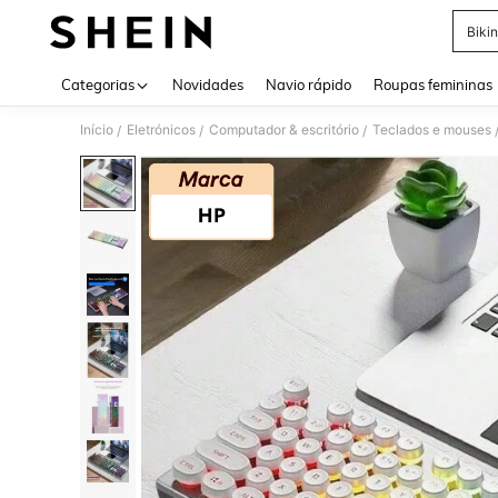
Bikin
Use up 
Categorias
Novidades
Navio rápido
Roupas femininas
Início
Eletrónicos
Computador & escritório
Teclados e mouses
/
/
/