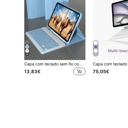
6
4
Capa com teclado sem fio compatível com iPad, capa protetora de couro removível com compartimento para Apple Pencil, função de ativação/desativação automática, teclado Bluetooth sem fio removível com bateria de 150 mAh, capa fina e leve com suporte - Azul Claro
13,83€
75,05€