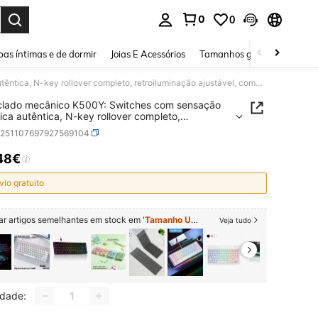
0
0
ar. Press Enter to select.
as íntimas e de dormir
Joias E Acessórios
Tamanhos grandes
Sapa
HP Teclado mecânico K500Y: Switches com sensação mecânica autêntica, N-key rollover completo, retroiluminação ajustável, compatibilidade com vários dispositivos, ideal para jogos, retroiluminação branca mista [teclas redondas].
clado mecânico K500Y: Switches com sensação
ca autêntica, N-key rollover completo,
luminação ajustável, compatibilidade com vários
e251107697927569104
itivos, ideal para jogos, retroiluminação branca
[teclas redondas].
48€
ICE AND AVAILABILITY
vio gratuito
ar artigos semelhantes em stock em '
Tamanho Único
'
Veja tudo
idade: