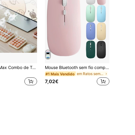
MOFii I Bean Max Combo de Teclado e Rato Sem Fios Silencioso com Teclas Redondas Retro, 2.4G Plug & Play, Estilo Macaron Fofo e Feminino, Periféricos Portáteis para Escritório, Sem Pilhas Incluídas
Mouse Bluetooth sem fio compatível com Surface Pro, mouse Bluetooth sem fio para laptop, mini mouse portátil, presente de Natal/Ano Novo de 2026
em Ratos sem fio
#1 Mais Vendido
7,02€