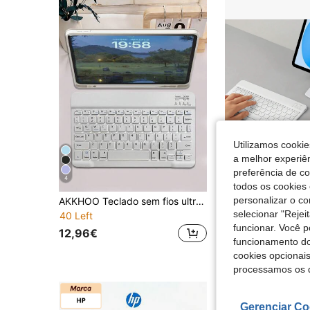
Utilizamos cookie
a melhor experiên
preferência de c
4
8
todos os cookies 
personalizar o c
AKKHOO Teclado sem fios ultra fino de 10 polegadas, recarregável & silencioso, adequado para tablets/portáteis, mini teclado
selecionar "Rejei
40 Left
(1000+
funcionar. Você 
12,96€
17,12€
funcionamento do
cookies opcionai
processamos os 
Gerenciar Co