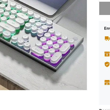
Desculp
En