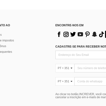
NTO AO
ENCONTRE-NOS EM
os
e impostos
bônus
CADASTRE-SE PARA RECEBER NOTÍ
requentes
PT + 351
PT + 351
Ao clicar no botão INCREVER, você c
cancelar a inscrição em e-mails de ma