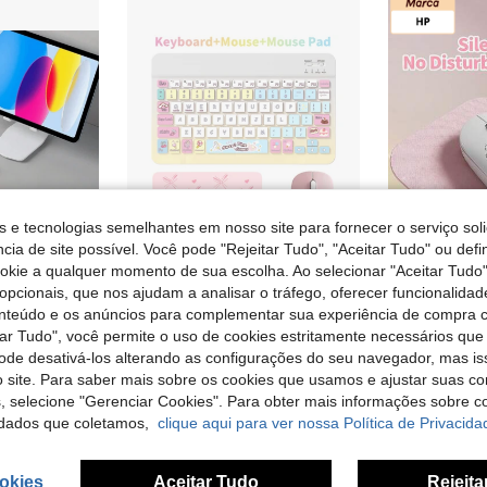
s e tecnologias semelhantes em nosso site para fornecer o serviço soli
cia de site possível. Você pode "Rejeitar Tudo", "Aceitar Tudo" ou defi
ookie a qualquer momento de sua escolha. Ao selecionar "Aceitar Tudo"
13
opcionais, que nos ajudam a analisar o tráfego, oferecer funcionalida
onteúdo e os anúncios para complementar sua experiência de compra
Conjunto de teclado e mouse sem fio Bluetooth, ultrafino, portátil e compacto, compatível com tablets Android e Windows, smartphones, iPad Pro, iPad Air e iPad Mini. Suporta iPadOS/iOS 13 e versões superiores (branco).
Conjunto de Teclado Bluetooth, Rato e Tapete de Rato, Teclado Sem Fios Portátil (150mAh) e Rato, Compatível com Tablet , Apple, Android, iOS, Windows, Presente de Regresso às Aulas (Branco)
tar Tudo", você permite o uso de cookies estritamente necessários que
17 Left
)
18,03€
pode desativá-los alterando as configurações do seu navegador, mas is
9,21€
 site. Para saber mais sobre os cookies que usamos e ajustar suas co
s, selecione "Gerenciar Cookies". Para obter mais informações sobre 
dados que coletamos,
clique aqui para ver nossa Política de Privacida
okies
Aceitar Tudo
Rejeita