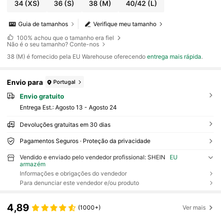
as de outono, FW24
34
(XS)
36
(S)
38
(M)
40/42
(L)
Guia de tamanhos
Verifique meu tamanho
100%
achou que o tamanho era fiel
Não é o seu tamanho? Conte-nos
​38 (M) é fornecido pela EU Warehouse oferecendo
entrega mais rápida
.
Envio para
Portugal
Envio gratuito
Entrega Est.:
Agosto 13 - Agosto 24
Devoluções gratuitas em 30 dias
Pagamentos Seguros · Proteção da privacidade
Vendido e enviado pelo vendedor profissional: SHEIN
EU
armazém
Informações e obrigações do vendedor
Para denunciar este vendedor e/ou produto
4,89
(1000+)
Ver mais