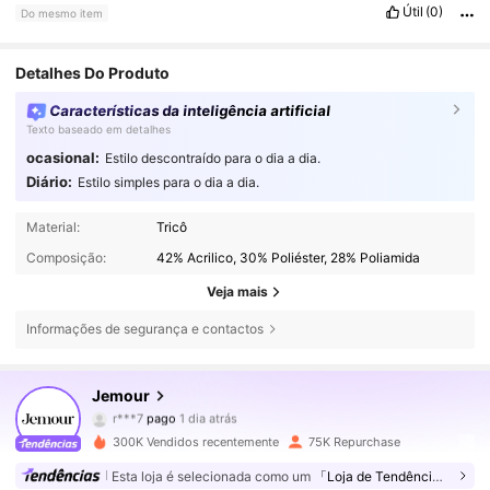
Útil
(0)
Do mesmo item
Detalhes Do Produto
Características da inteligência artificial
Texto baseado em detalhes
ocasional:
Estilo descontraído para o dia a dia.
Diário:
Estilo simples para o dia a dia.
Material:
Tricô
Composição:
42% Acrilico, 30% Poliéster, 28% Poliamida
Veja mais
Informações de segurança e contactos
168K Seguidores
4,76
Jemour
r***7
pago
1 dia atrás
a***n
seguiu
4 horas atrás
300K Vendidos recentemente
75K Repurchase
168K Seguidores
4,76
Esta loja é selecionada como um
「Loja de Tendências」