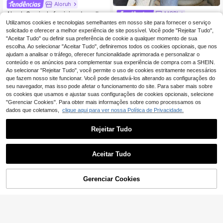
Aloruh
Aloruh Camisola feminina de malha
MORI
texturada com gola redonda, manga
15
Utilizamos cookies e tecnologias semelhantes em nosso site para fornecer o serviço
MORI Camisola Cardigan Femi
NEW
,49€
curta, cintura franzida e mangas mo
nina de Outono/Inverno Y2K, Creme
solicitado e oferecer a melhor experiência de site possível. Você pode "Rejeitar Tudo",
16
rcego, luxuosa, discreta e elegante,
,78€
Bege, Curta, Manga Comprida, Gola
"Aceitar Tudo" ou definir sua preferência de cookie a qualquer momento de sua
para baile, festa, banquete, férias, c
Redonda, Abotoada, Malha Macia,
escolha. Ao selecionar "Aceitar Tudo", definiremos todos os cookies opcionais, que nos
arnaval, passeio, férias, exterior, ca
Top para Looks de Regresso às Aul
ajudam a analisar o tráfego, oferecer funcionalidade aprimorada e personalizar o
madas, época de casamentos, desl
as
ocações de verão para o escritório
conteúdo e os anúncios para complementar sua experiência de compra com a SHEIN.
Ao selecionar "Rejeitar Tudo", você permite o uso de cookies estritamente necessários
que fazem nosso site funcionar. Você pode desativá-los alterando as configurações do
seu navegador, mas isso pode afetar o funcionamento do site. Para saber mais sobre
os cookies que usamos e ajustar suas configurações de cookies opcionais, selecione
"Gerenciar Cookies". Para obter mais informações sobre como processamos os
dados que coletamos,
clique aqui para ver nossa Política de Privacidade.
Rejeitar Tudo
Aceitar Tudo
20
ADICIONAR AO
Gerenciar Cookies
COMPRE AGORA
5
CARRINHO
Roamenne Roamenne Blusa femini
na cropped estilo envelope floral, d
16 Left
#Essenciais para o Tricô
ecote em V, cintura amarrada, mang
20
Maija Cardigã feminin
EU Warehouse
a bufante longa, casual e elegante
,29€
o de cor sólida, manga curta estilo a
17
,49€
sa de morcego, abotoamento simpl