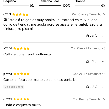
Pequeno
Tamanho Real
Grande
0%
100%
0%
c***l
Cor: Cinza / Tamanho: M
Este
c
á
rdigan
es
muy
bonito
,
el
material
es
muy
bueno
como
de
tienda
,
me
gusta
porq
se
ajusta
en
el
antebrazo
y
la
cintura
,
no
pica
ni
irrita
Útil
(0)
a***4
Cor: Cinza / Tamanho: XS
Calitate
buna
,
sunt
multumita
Útil
(0)
p***a
Cor: Azul / Tamanho: XS
Como
na
foto
,
cor
muito
bonita
e
esquenta
bem
Útil
(0)
Do mesmo item
d***1
Cor: Preto / Tamanho: M
Linda
e
esquenta
muito