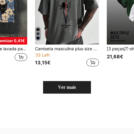
omizar 0,41€
t-shirt gráfica com gato preto e flores
Camiseta masculina plus size com estampa de palmeiras, gola redonda, manga curta, leve e casual para o verão.
33 Left
21,68€
13,15€
Ver mais