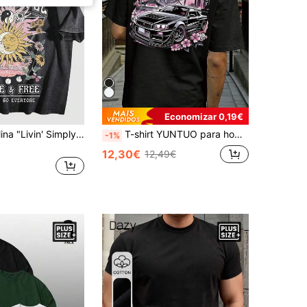
Economizar 0,19€
T-shirt masculina "Livin' Simply" vintage lavada, tamanho grande, com estampado gráfico de sol e lua
T-shirt YUNTUO para homem de verão, casual streetwear, estilo cyber-japonês, com flor de cerejeira, carro e letra, degradê, gola redonda, manga curta, corte largo, estilo juvenil minimalista, retro campus, natural, versátil, texturizada, elegante, desportiva e com personalidade
-1%
12,30€
12,49€