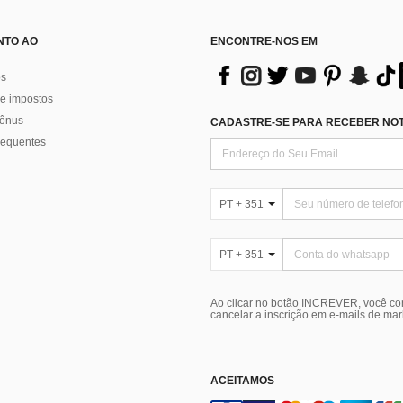
NTO AO
ENCONTRE-NOS EM
os
e impostos
bônus
CADASTRE-SE PARA RECEBER NOTÍ
requentes
PT + 351
PT + 351
Ao clicar no botão INCREVER, você c
cancelar a inscrição em e-mails de ma
ACEITAMOS