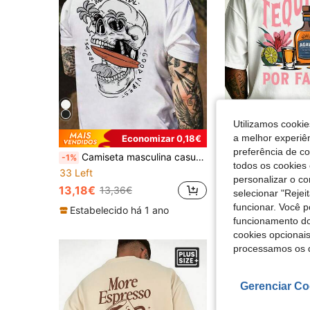
Utilizamos cookie
4
a melhor experiên
Economizar 0,18€
preferência de c
Camiseta masculina casual plus size com estampa de letras e caveira, gola redonda, manga curta, verão
-1%
todos os cookies 
33 Left
11,87€
personalizar o c
13,18€
13,36€
selecionar "Rejei
funcionar. Você 
Estabelecido há 1 ano
funcionamento do
cookies opcionai
processamos os 
Gerenciar Co