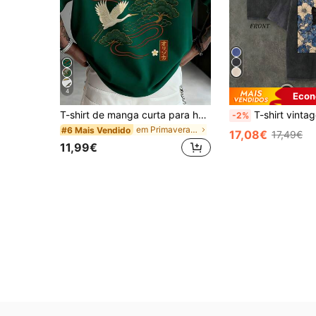
4
Econ
T-shirt de manga curta para homem plus size com estampado personalizado, estilo street fashion, adequada para o verão
T-shirt vintage lavada para homem plus size, 
-2%
em Primavera/Verão T-shirts masculinas plus size
#6 Mais Vendido
17,08€
17,49€
11,99€