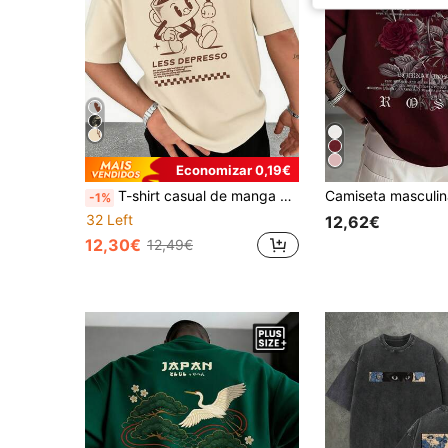
Economizar 0,19€
T-shirt casual de manga curta para homem, tamanho grande, com estampado personalizado | Adequada para uso no verão
-1%
32 Left
12,62€
12,30€
12,49€