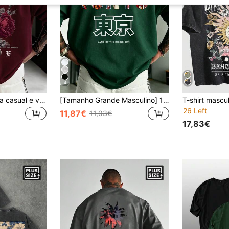
4
Camiseta masculina casual e versátil com estampa de rosas, manga curta, modelagem solta, tamanho grande, gola redonda, estilo urbano, ideal para o dia a dia no verão, perfeita para ir ao trabalho.
[Tamanho Grande Masculino] 1 peça T-shirt de manga curta para homem tamanho grande Zrgoth Fashion versátil, com estampado de elemento Tokyo e slogan em inglês "TOKYO", tecido de poliéster fino e respirável, corte largo, recomendações de tamanho grande nos detalhes da imagem principal, por favor verifique cuidadosamente o tamanho antes de encomendar para evitar problemas de ajuste!!!
26 Left
11,87€
11,93€
17,83€