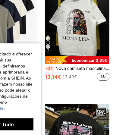
5
citado e oferecer
nir sua
Economizar 0,35€
, definiremos
Nova camiseta masculina plus size de manga curta com estampa artística personalizada, confortável e respirável, ideal para o verão. Na vanguarda da moda!
g Mens Co
-2%
de aprimorada e
Conjunto de 4 camisetas de manga curta de cor sólida, tamanho grande, ideais para primavera/verão/outono.
13,14€
13,49€
 com a SHEIN. Ao
 fazem nosso site
so pode afetar o
nfigurações de
como
de.
r Tudo