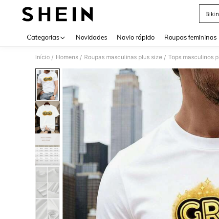
Bikin
Use up 
Categorias
Novidades
Navio rápido
Roupas femininas
Início
Homens
Roupas masculinas plus size
Tops masculinos p
/
/
/