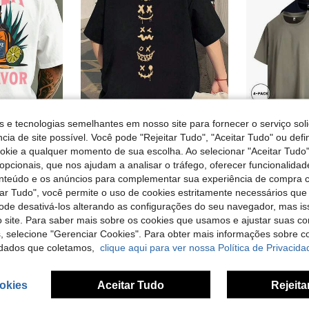
s e tecnologias semelhantes em nosso site para fornecer o serviço soli
5
cia de site possível. Você pode "Rejeitar Tudo", "Aceitar Tudo" ou defi
ookie a qualquer momento de sua escolha. Ao selecionar "Aceitar Tudo"
Camiseta masculina plus size com estampa de tequila e limão, gola redonda e manga curta. Ideal para uso casual no verão.
Camiseta masculina plus size com estampa de letras e figuras, gola redonda, leve, folgada e casual, manga curta.
Bi
opcionais, que nos ajudam a analisar o tráfego, oferecer funcionalida
37 Left
onteúdo e os anúncios para complementar sua experiência de compra
22,40€
13,66€
tar Tudo", você permite o uso de cookies estritamente necessários que
pode desativá-los alterando as configurações do seu navegador, mas is
 site. Para saber mais sobre os cookies que usamos e ajustar suas co
s, selecione "Gerenciar Cookies". Para obter mais informações sobre 
dados que coletamos,
clique aqui para ver nossa Política de Privacida
okies
Aceitar Tudo
Rejeita