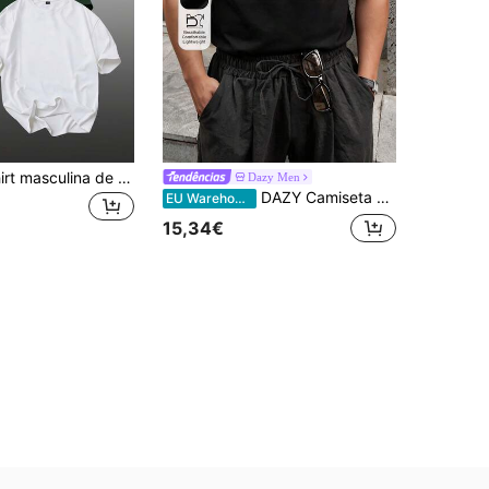
[3 peças]T-shirt masculina de cor lisa, casual, folgada, gola redonda, manga curta, tamanho grande, este estilo é grande, os detalhes do tamanho estão na imagem principal, por favor verifique o tamanho antes de encomendar para evitar problemas de ajuste
Dazy Men
DAZY Camiseta preta lisa de manga curta e gola redonda para homens plus size, ideal para o verão.
EU Warehouse
15,34€