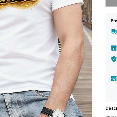
En
Descr