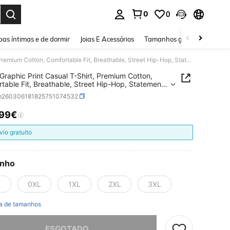
0
0
ar. Press Enter to select.
as íntimas e de dormir
Joias E Acessórios
Tamanhos grandes
Sapa
Grace Graphic Print Casual T-Shirt, Premium Cotton, Comfortable Fit, Breathable, Street Hip-Hop, Statement Print
Graphic Print Casual T-Shirt, Premium Cotton,
table Fit, Breathable, Street Hip-Hop, Statement
m260306181825751074532
,99€
ICE AND AVAILABILITY
vio gratuito
nho
0XL
1XL
2XL
3XL
a de tamanhos
e, este produto está esgotado.
ESGOTADO