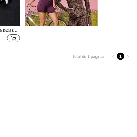
1 peça Bolsa de couro para bolas de golfe 9cm X 6cm X 5,5cm, bolsa portátil para bolas de golfe ao ar livre com cinto, inclui conjunto de armazenamento de bolas de golfe, sem marcadores de bola, adequada para treino de golfe, bolas de golfe e desportos de golfe
1
Total de 1 páginas