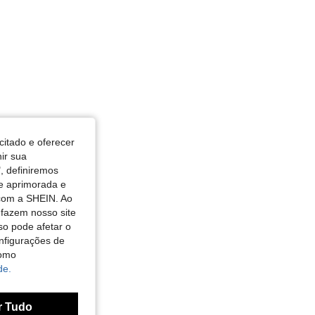
citado e oferecer
nir sua
, definiremos
de aprimorada e
 com a SHEIN. Ao
 fazem nosso site
so pode afetar o
nfigurações de
como
de.
r Tudo