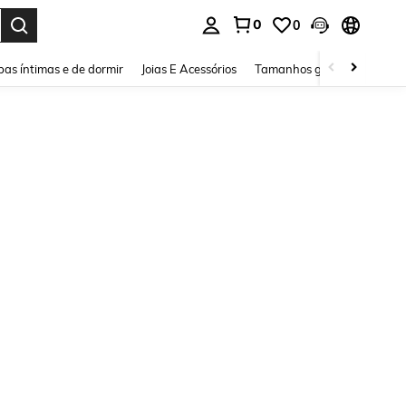
0
0
ar. Press Enter to select.
as íntimas e de dormir
Joias E Acessórios
Tamanhos grandes
Sapa