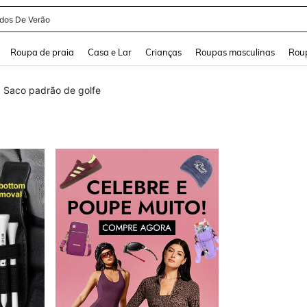
idos De Verão
and down arrow keys to navigate search Buscas recentes and Pesquisar e Encontr
Roupa de praia
Casa e Lar
Crianças
Roupas masculinas
Roup
Saco padrão de golfe