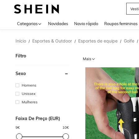
Vest
Use up 
Categorias
Novidades
Navio rápido
Roupas femininas
Início
Esportes & Outdoor
Esportes de equipe
Golfe
/
/
/
/
Filtro
Mais
Sexo
Homens
Unissex
Mulheres
Faixa De Preço (EUR)
9
€
10
€