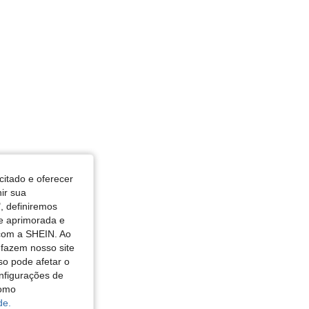
citado e oferecer
nir sua
, definiremos
de aprimorada e
 com a SHEIN. Ao
 fazem nosso site
so pode afetar o
nfigurações de
como
de.