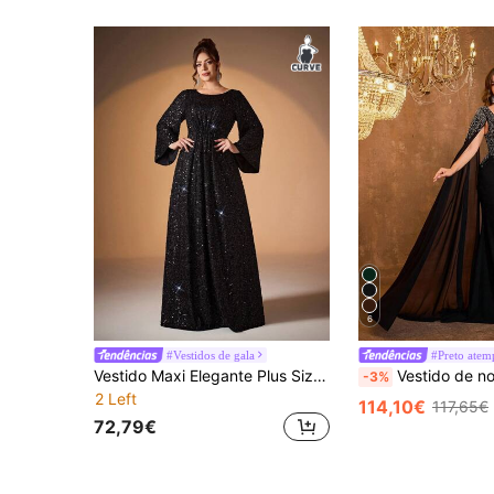
6
#Vestidos de gala
#Preto atem
Vestido Maxi Elegante Plus Size Preto para Verão/Outono, Gola Redonda, Manga Comprida, Mangas Flare, Peito Plissado com Lantejoulas, Charme Suave, para Festa, Festival e Casamento
Vestido de noite UNITHORSE para mulher, ajustado, em malha de linho bordada, decote quad
-3%
2 Left
114,10€
117,65€
72,79€