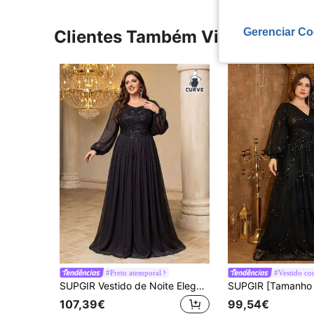
Gerenciar Co
Clientes Também Visitaram
#Preto atemporal
SUPGIR Vestido de Noite Elegante Ajustado para Mulher Plus Size, Decote em V, Assimétrico, Fluido, com Aplicações de Lantejoulas e Chiffon, para Casamento e Festa, Primavera/Outono, Preto
107,39€
99,54€