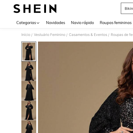
Bikin
Use up 
Categorias
Novidades
Navio rápido
Roupas femininas
Início
Vestuário Feminino
Casamentos & Eventos
Roupas de fe
/
/
/