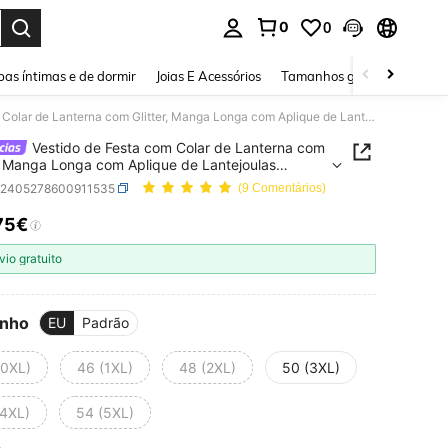
0
0
ar. Press Enter to select.
as íntimas e de dormir
Joias E Acessórios
Tamanhos grandes
Sapa
Vestido de Festa com Colar de Lanterna com Glitter, Manga Longa com Aplique de Lantejoulas Patchwork
Vestido de Festa com Colar de Lanterna com
r, Manga Longa com Aplique de Lantejoulas
work
z2405278600911535
(9 Comentários)
75€
ICE AND AVAILABILITY
vio gratuito
nho
EU
Padrão
(0XL)
46 (1XL)
48 (2XL)
50 (3XL)
(4XL)
54 (5XL)