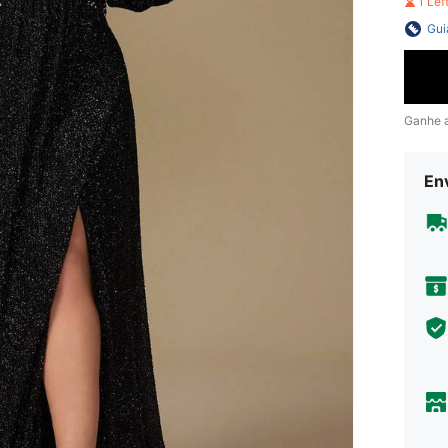
1 Le
Gui
Ganhe 
En