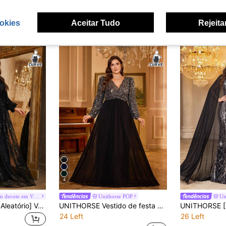
okies
Aceitar Tudo
Rejeita
4
#Vestido com decote em V profundo
Unithorse POP
Un
SUPGIR [Tamanho Aleatório] Vestido de Festa Elegante para Mulher Plus Size, Decote em V, Mangas Lanterna, Lantejoulas e Patchwork, Preto, para Casamento e Outono
UNITHORSE Vestido de festa princesa com decote em V, manga comprida, plissado, com glitter, em chiffon
24 Left
26 Left