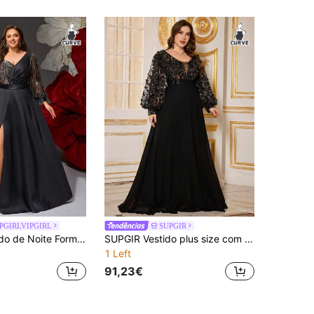
PGIRLVIPGIRL
SUPGIR
VIPGIRL Vestido de Noite Formal de Luxo para Mulher Plus Size, Preto, Manga Comprida, Design Patchwork com Lantejoulas, Busto Franzido, Elegante e Sofisticado
SUPGIR Vestido plus size com decote em V, manga lanterna, chiffon, patchwork, lantejoulas, bordado floral, cintura alta, corte A, cor sólida, para festa à noite, vestido para convidada de casamento, vestido formal, vestido
1 Left
91,23€