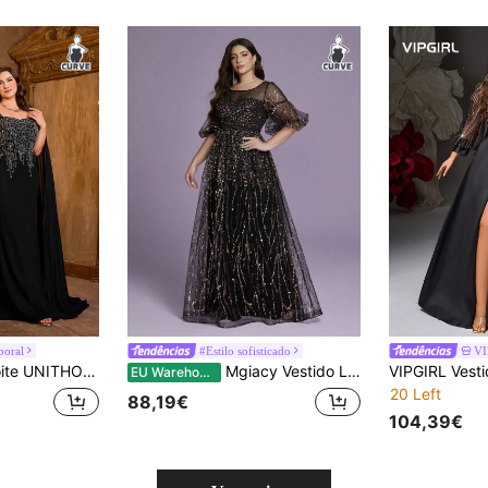
poral
#Estilo sofisticado
VI
rado, manga extra comprida, preto, para casamento, festa, primavera e outono
Mgiacy Vestido Longo Maxi Elegante para Mulher Plus Size, Preto, Decote Redondo, Transparente com Lantejoulas, Mangas Bufantes, Corte A, para Verão, Convidada de Casamento, Saídas e Festa de Festival de Outono
EU Warehouse
20 Left
88,19€
104,39€