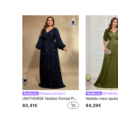
#Glamour de férias
UNH-Flo
UNITHORSE Vestido Formal Plus Size com Mangas Lanterna e Lantejoulas para Casamento e Festa de Outono
83,41€
84,29€