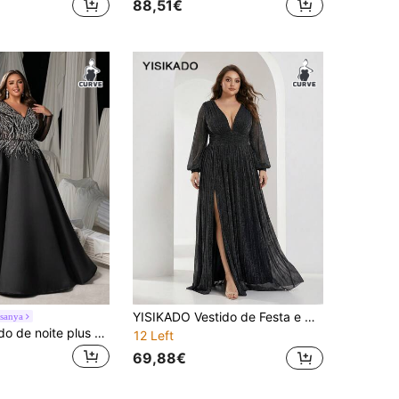
88,51€
YISIKADO Vestido de Festa e Noite Sexy para Mulher Plus Size, Decote em V Profundo, Mangas Lanterna e Abertura
isanya
Elisanya Vestido de noite plus size com decote em V, mangas compridas e bordados em pérolas | Vestido formal com aplicações elaboradas (para gala, casamento, baile de formatura e festas noturnas)
12 Left
69,88€