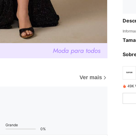
Descr
Informa
Tama
Sobre
Ver mais
49K 
Grande
0%