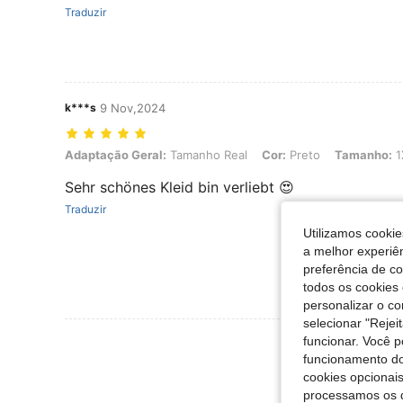
Traduzir
k***s
9 Nov,2024
Adaptação Geral: Tamanho Real, Cor: Preto, Tamanho: 1XL
Adaptação Geral:
Tamanho Real
Cor:
Preto
Tamanho:
1
Sehr schönes Kleid bin verliebt 😍
Traduzir
Utilizamos cookie
a melhor experiên
preferência de c
todos os cookies 
personalizar o c
selecionar "Rejei
Ver Mais Ava
funcionar. Você 
funcionamento do
cookies opcionai
processamos os 