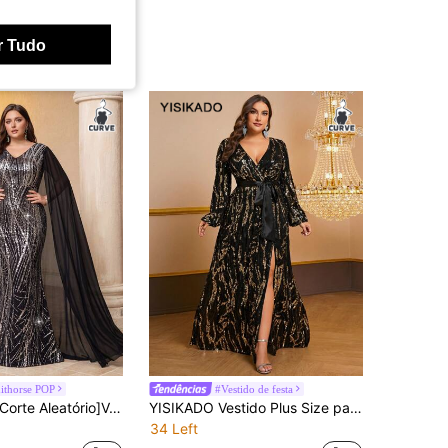
r Tudo
ithorse POP
#Vestido de festa
UNITHORSE [Corte Aleatório]Vestido de Noite em Chiffon com Lantejoulas e Patchwork
YISIKADO Vestido Plus Size para Mulher com Decote em V Cruzado, Manga Comprida e Decoração de Lantejoulas, Vestido de Festa, Vestido de Convidada de Casamento, Vestido Formal, Vestido de Noite, Vestido de Gala, Primavera/Outono
34 Left