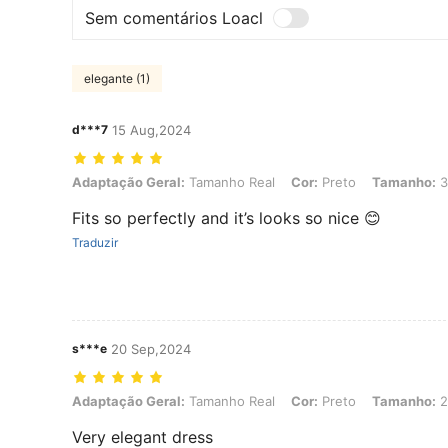
Sem comentários Loacl
elegante (1)
d***7
15 Aug,2024
Adaptação Geral: Tamanho Real, Cor: Preto, Tamanho: 3XL
Adaptação Geral:
Tamanho Real
Cor:
Preto
Tamanho:
3
Fits so perfectly and it’s looks so nice 😊
Traduzir
s***e
20 Sep,2024
Adaptação Geral: Tamanho Real, Cor: Preto, Tamanho: 2XL
Adaptação Geral:
Tamanho Real
Cor:
Preto
Tamanho:
2
Very elegant dress