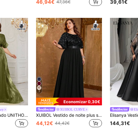
46,94€
39,61€
47,36€
7
Economizar 0,30€
wy
XUIBOL CURVE
El
Vestido maxi ajustado UNITHORSE para mulher, decote em V, manga curta, cor lisa, mistura de viscose, para casamento e festa
XUIBOL Vestido de noite plus size de alta qualidade, elegante, elástico, com aplicações de lantejoulas e modelagem super ajustada, decote em V. Ideal para encontros românticos, casamentos, festas, aniversários, coquetéis, eventos formais, convidadas de casamento, festas de solteiros, férias e para o verão/outono.
44,12€
144,31€
44,42€