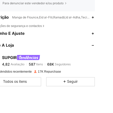
Para denunciar este vendedor e/ou produto
ição
Manga de Flounce,Eid al-Fitr,Ramadã,Id al-Adha,Tecido
ções de segurança e contactos
4,82
587
68K
nho E Ajuste
 A Loja
4,82
587
68K
SUPGIR
4,82
587
68K
Avaliação
Itens
Seguidores
3***7
pago
1 dia atrás
Vendidos recentemente
17K Repurchase
4,82
587
68K
Todos os itens
Seguir
4,82
587
68K
4,82
587
68K