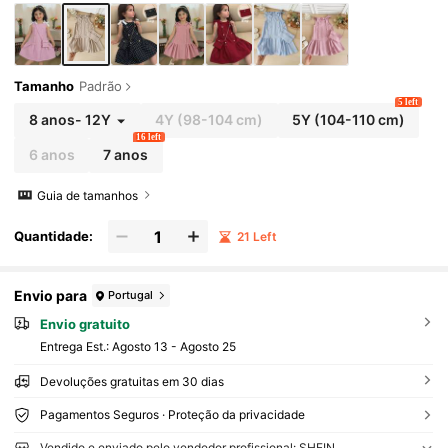
Tamanho
Padrão
5 left
8 anos
-
12Y
4Y
(98-104 cm)
5Y
(104-110 cm)
16 left
6 anos
7 anos
Guia de tamanhos
Quantidade:
21 Left
Envio para
Portugal
Envio gratuito
Entrega Est.:
Agosto 13 - Agosto 25
Devoluções gratuitas em 30 dias
Pagamentos Seguros · Proteção da privacidade
Vendido e enviado pelo vendedor profissional: SHEIN