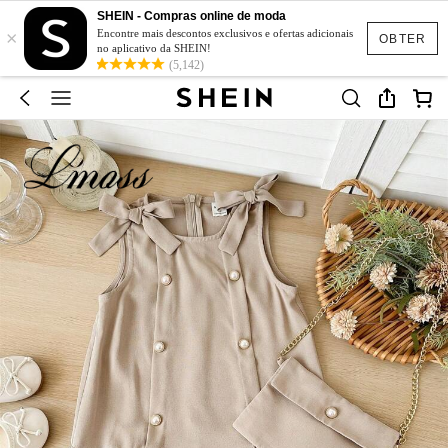
SHEIN - Compras online de moda
×
Encontre mais descontos exclusivos e ofertas adicionais
OBTER
no aplicativo da SHEIN!
(5,142)