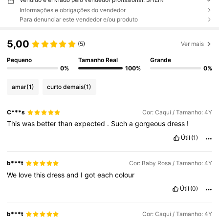
Informações e obrigações do vendedor
Para denunciar este vendedor e/ou produto
5,00
(5)
Ver mais
Pequeno
Tamanho Real
Grande
0%
100%
0%
amar
(1)
curto demais
(1)
C***s
Cor: Caqui / Tamanho: 4Y
This
was
better
than
expected
.
Such
a
gorgeous
dress
!
Útil
(1)
b***t
Cor: Baby Rosa / Tamanho: 4Y
We
love
this
dress
and
I
got
each
colour
Útil
(0)
b***t
Cor: Caqui / Tamanho: 4Y