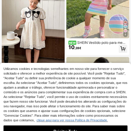
4
SHEIN Vestido polo para meni
NEW
10
na com riscas, blocos de cor, botõe
,28€
s e meia-abertura frontal, vestido d
e regresso às aulas, vestido para us
o diário, verão e outono
Utilizamos cookies e tecnologias semelhantes em nosso site para fornecer o serviço
SHEIN Vestido de verão para menin
11
as, manga bufante, contraste, com
solicitado e oferecer a melhor experiência de site possível. Você pode "Rejeitar Tudo",
,99€
detalhes em jacquard e laço
"Aceitar Tudo" ou definir sua preferência de cookie a qualquer momento de sua
escolha. Ao selecionar "Aceitar Tudo", definiremos todos os cookies opcionais, que nos
ajudam a analisar o tráfego, oferecer funcionalidade aprimorada e personalizar o
conteúdo e os anúncios para complementar sua experiência de compra com a SHEIN.
Ao selecionar "Rejeitar Tudo", você permite o uso de cookies estritamente necessários
que fazem nosso site funcionar. Você pode desativá-los alterando as configurações do
seu navegador, mas isso pode afetar o funcionamento do site. Para saber mais sobre
os cookies que usamos e ajustar suas configurações de cookies opcionais, selecione
"Gerenciar Cookies". Para obter mais informações sobre como processamos os
dados que coletamos,
clique aqui para ver nossa Política de Privacidade.