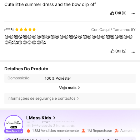
Cute
little
summer
dress
and
the
bow
clip
off
Útil
(0)
r***i
Cor: Caqui / Tamanho: 5Y
😌😍🥰😘🥰😍😌😍🥰😘🥰😍😌😍🥰😘😘🥰😍😍😌😍🥰🥰😘🥰😍😍
😍🥰🥰😘😍😍😍😍🥰
Útil
(2)
Detalhes Do Produto
Composição:
100% Poliéster
Veja mais
Informações de segurança e contactos
349K Seguidores
4,89
LMoss Kids
j***y
seguiu
2 horas atrás
1.8M Vendidos recentemente
1M Repurchase
Aumento de
349K Seguidores
4,89