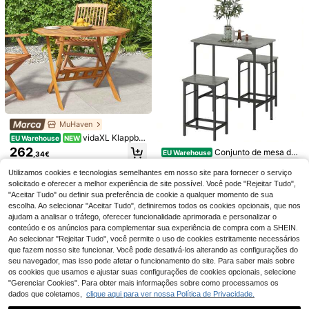
Sofá inflável portátil automático par
a uso externo, sem necessidade de
15
,18€
bomba de ar para inflar rapidament
e, sofá retangular individual, leve e
MuHaven
dobrável, com bolsa de armazenam
vidaXL Klappbar
ento, ideal para camping, trilhas, piq
EU Warehouse
NEW
er Gartentisch 90x75 Cm Massivho
ueniques, quintal, praia, piscina, fes
262
Conjunto de mesa de
EU Warehouse
,34€
lz Akazie
tivais de música, viagens e cochilo
Caminho de Mesa em Gaze de Quei
bar HOMCOM, mesa de bar com ba
134
s.
,81€
jo Verde Sálvia, Decoração de Mes
nquetas, mesa de jantar com 2 cad
20 Left
Utilizamos cookies e tecnologias semelhantes em nosso site para fornecer o serviço
a Boho Rústica com Gaze Enrugad
eiras antiderrapantes, mesa de cozi
solicitado e oferecer a melhor experiência de site possível. Você pode "Rejeitar Tudo",
4
a, Tecido Macio e Transparente co
nha para sala de jantar, cozinha, ci
,54€
"Aceitar Tudo" ou definir sua preferência de cookie a qualquer momento de sua
m Caimento Fluido e Bordas Acaba
nza
escolha. Ao selecionar "Aceitar Tudo", definiremos todos os cookies opcionais, que nos
das, Centro de Mesa Elegante para
ajudam a analisar o tráfego, oferecer funcionalidade aprimorada e personalizar o
Casamento, Festa, Chá de Noiva, A
niversário, Banquete, Mesa Exterior
conteúdo e os anúncios para complementar sua experiência de compra com a SHEIN.
e Decoração de Casa
Ao selecionar "Rejeitar Tudo", você permite o uso de cookies estritamente necessários
que fazem nosso site funcionar. Você pode desativá-los alterando as configurações do
seu navegador, mas isso pode afetar o funcionamento do site. Para saber mais sobre
os cookies que usamos e ajustar suas configurações de cookies opcionais, selecione
ERUIV Suporte para pl
EU Warehouse
"Gerenciar Cookies". Para obter mais informações sobre como processamos os
antas de 5 níveis, escada para flore
31
dados que coletamos,
clique aqui para ver nossa Política de Privacidade.
,19€
-2%
31,97€
s, banco de metal para flores, pratel