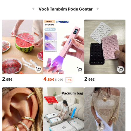
nheiro, quarto, cozinha - uso intern
o/externo, lixeira de cozinha
Você Também Pode Gostar
2
4
2
,95€
,80€
,96€
5,09€
-5%