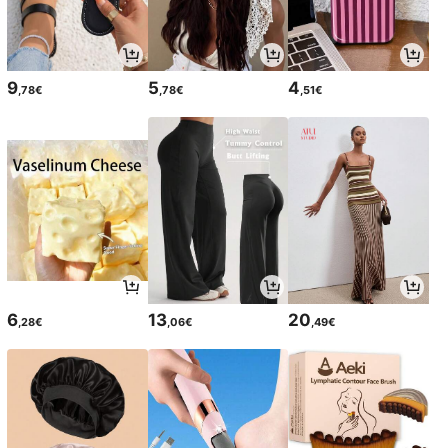
9
5
4
,78€
,78€
,51€
6
13
20
,28€
,06€
,49€