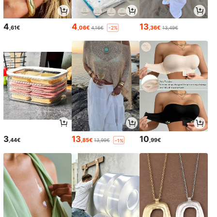
4
4
13
,61€
,06€
,36€
4,16€
13,49€
-2%
3
13
10
,44€
,85€
,99€
13,99€
-1%