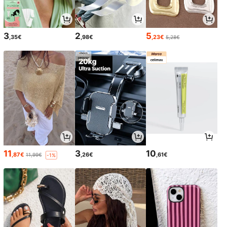
3
2
5
,35€
,98€
,23€
5,28€
11
3
10
,87€
,26€
,61€
11,99€
-1%