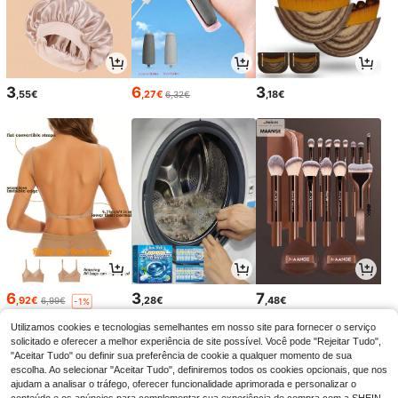
3
6
3
,55€
,27€
,18€
6,32€
6
3
7
,92€
,28€
,48€
6,99€
-1%
Utilizamos cookies e tecnologias semelhantes em nosso site para fornecer o serviço
solicitado e oferecer a melhor experiência de site possível. Você pode "Rejeitar Tudo",
"Aceitar Tudo" ou definir sua preferência de cookie a qualquer momento de sua
escolha. Ao selecionar "Aceitar Tudo", definiremos todos os cookies opcionais, que nos
ajudam a analisar o tráfego, oferecer funcionalidade aprimorada e personalizar o