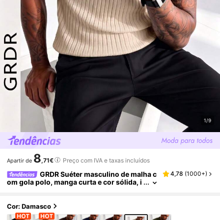
1/9
8
,71€
Preço com IVA e taxas incluídos
Apartir de
GRDR Suéter masculino de malha c
4,78
(
1000+
)
om gola polo, manga curta e cor sólida, i
deal para o verão e essencial para um est
ilo moderno.
Cor: Damasco