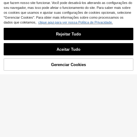
que fazem nosso site funcionar. Você pode desativá-los alterando as configurações do
seu navegador, mas isso pode afetar o funcionamento do site. Para saber mais sobre
os cookies que usamos e ajustar suas configurações de cookies opcionais, selecione
"Gerenciar Cookies". Para obter mais informações sobre como processamos os
dados que coletamos,
clique aqui para ver nossa Política de Privacidade.
Rejeitar Tudo
Aceitar Tudo
Gerenciar Cookies
ADICIONAR AO CARRINHO