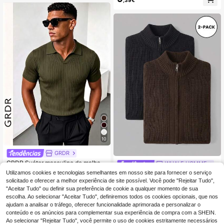
a redonda, manga curta, primavera/
verão
10
GRDR
GRDR Suéter masculino de malha c
WHALE HOMME
om gola polo, manga curta e cor sóli
8
Utilizamos cookies e tecnologias semelhantes em nosso site para fornecer o serviço
2 peças de camisola cardigan
NEW
,25€
da, ideal para o verão e essencial p
de manga comprida com fecho de c
solicitado e oferecer a melhor experiência de site possível. Você pode "Rejeitar Tudo",
44
ara um estilo moderno.
,13€
orrer e gola redonda para homem
"Aceitar Tudo" ou definir sua preferência de cookie a qualquer momento de sua
escolha. Ao selecionar "Aceitar Tudo", definiremos todos os cookies opcionais, que nos
ajudam a analisar o tráfego, oferecer funcionalidade aprimorada e personalizar o
conteúdo e os anúncios para complementar sua experiência de compra com a SHEIN.
Ao selecionar "Rejeitar Tudo", você permite o uso de cookies estritamente necessários