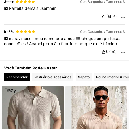
J***n
Cor: Borgonha / Tamanho: S
Perfeita
demais
usemmm
Útil
(6)
b***e
Cor: Castanho / Tamanho: S
maravilhoso
!
meu
namorado
amou
!!!!
chegou
em
perfeitas
condi
çõ
es
!
Acabei
por
n
ã
o
tirar
foto
porque
ele
é
t
í
mido
Útil
(0)
Você Também Pode Gostar
Recomendar
Vestuário e Acessórios
Sapato
Roupa interior & ro