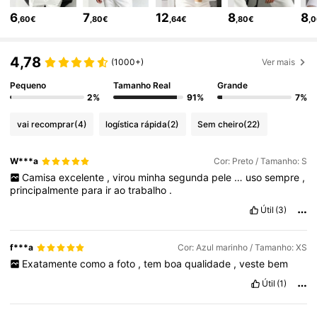
6
7
12
8
8
,60€
,80€
,64€
,80€
,
172K Seguidores
4,74
4,78
(1000+)
Ver mais
Pequeno
Tamanho Real
Grande
172K Seguidores
4,74
2%
91%
7%
vai recomprar
(4)
logística rápida
(2)
Sem cheiro
(22)
172K Seguidores
4,74
W***a
Cor: Preto / Tamanho: S
Camisa
excelente
,
virou
minha
segunda
pele
…
uso
sempre
,
172K Seguidores
4,74
principalmente
para
ir
ao
trabalho
.
Útil
(3)
172K Seguidores
4,74
f***a
Cor: Azul marinho / Tamanho: XS
Exatamente
como
a
foto
,
tem
boa
qualidade
,
veste
bem
172K Seguidores
4,74
Útil
(1)