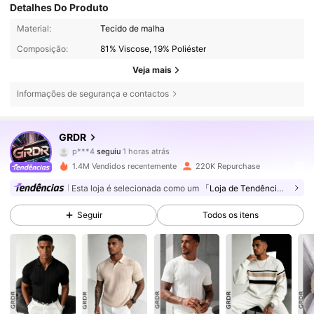
Detalhes Do Produto
Material:
Tecido de malha
Composição:
81% Viscose, 19% Poliéster
Veja mais
Informações de segurança e contactos
172K Seguidores
4,74
GRDR
p***4
seguiu
1 horas atrás
o***4
está a navegar
172K Seguidores
4,74
1.4M Vendidos recentemente
220K Repurchase
Esta loja é selecionada como um
「Loja de Tendências」
172K Seguidores
4,74
Seguir
Todos os itens
172K Seguidores
4,74
172K Seguidores
4,74