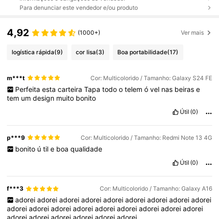
Para denunciar este vendedor e/ou produto
4,92
(1000+)
Ver mais
logística rápida
(9)
cor lisa
(3)
Boa portabilidade
(17)
m***t
Cor: Multicolorido / Tamanho: Galaxy S24 FE
Perfeita
esta
carteira
Tapa
todo
o
telem
ó
vel
nas
beiras
e
tem
um
design
muito
bonito
Útil
(0)
p***9
Cor: Multicolorido / Tamanho: Redmi Note 13 4G
bonito
ú
til
e
boa
qualidade
Útil
(0)
f***3
Cor: Multicolorido / Tamanho: Galaxy A16
adorei
adorei
adorei
adorei
adorei
adorei
adorei
adorei
adorei
adorei
adorei
adorei
adorei
adorei
adorei
adorei
adorei
adorei
adorei
adorei
adorei
adorei
adorei
adorei