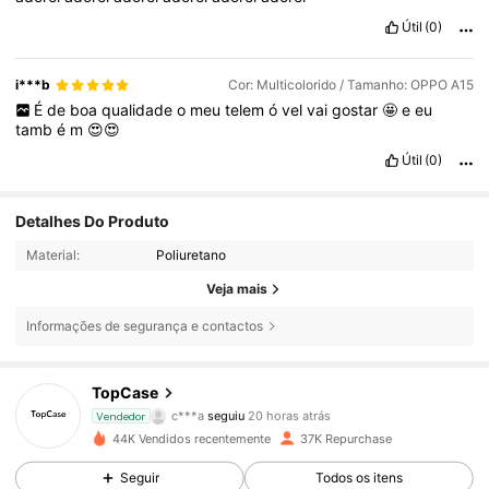
Útil
(0)
i***b
Cor: Multicolorido / Tamanho: OPPO A15
É
de
boa
qualidade
o
meu
telem
ó
vel
vai
gostar
🤩
e
eu
tamb
é
m
😍😍
Útil
(0)
Detalhes Do Produto
Material:
Poliuretano
Veja mais
Informações de segurança e contactos
2K Seguidores
4,91
TopCase
c***a
seguiu
20 horas atrás
Vendedor
t***c
está a navegar
2K Seguidores
4,91
44K Vendidos recentemente
37K Repurchase
Seguir
Todos os itens