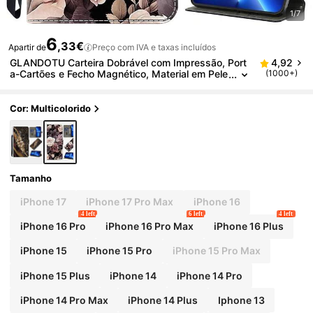
1/7
6
,33€
Apartir de
Preço com IVA e taxas incluídos
GLANDOTU Carteira Dobrável com Impressão, Port
4,92
a-Cartões e Fecho Magnético, Material em Pele
(1000+)
PU, Compatível com Múltiplas Marcas e Model
os de Telemóvel, Impermeável, À Prova de Choque
s, Anti-Queda e Resistente a Riscos
Cor: Multicolorido
Tamanho
iPhone 17
iPhone 17 Pro Max
iPhone 16
4 left
6 left
4 left
iPhone 16 Pro
iPhone 16 Pro Max
iPhone 16 Plus
iPhone 15
iPhone 15 Pro
iPhone 15 Pro Max
iPhone 15 Plus
iPhone 14
iPhone 14 Pro
iPhone 14 Pro Max
iPhone 14 Plus
Iphone 13