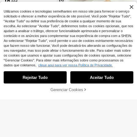
18
,99€
padrão xadrez e cinto, casaco de fa
to com botões e colete, castanho
Utilizamos cookies e tecnologias semelhantes em nosso site para fornecer o serviço
solicitado e oferecer a melhor experiência de site possível. Você pode "Rejeitar Tudo",
"Aceitar Tudo" ou definir sua preferência de cookie a qualquer momento de sua
escolha. Ao selecionar "Aceitar Tudo", definiremos todos os cookies opcionais, que nos
ajudam a analisar o tráfego, oferecer funcionalidade aprimorada e personalizar o
conteúdo e os anúncios para complementar sua experiência de compra com a SHEIN.
Ao selecionar "Rejeitar Tudo", você permite o uso de cookies estritamente necessários
que fazem nosso site funcionar. Você pode desativá-los alterando as configurações do
seu navegador, mas isso pode afetar o funcionamento do site. Para saber mais sobre
os cookies que usamos e ajustar suas configurações de cookies opcionais, selecione
"Gerenciar Cookies". Para obter mais informações sobre como processamos os
dados que coletamos,
clique aqui para ver nossa Política de Privacidade.
Rejeitar Tudo
Aceitar Tudo
14
Blazer regular feminino com punhos
ADICIONAR AO
Gerenciar Cookies
COMPRE AGORA
às riscas, patchwork e um botão, ca
12
CARRINHO
18
,65€
stanho, para primavera e outono
Trelyra
SHEIN Blazer feminin
EU Warehouse
o elegante verde-oliva sem manga
14
,49€
s, estilo casual, com lapela e botõe
s, em tecido liso e modelagem regul
ar.