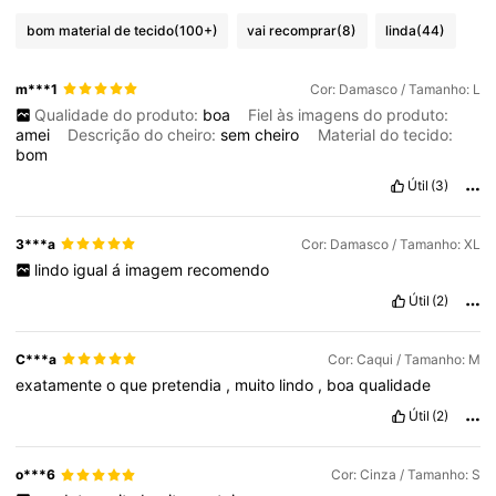
bom material de tecido
(100+)
vai recomprar
(8)
linda
(44)
m***1
Cor: Damasco / Tamanho: L
Qualidade do produto:
boa
Fiel às imagens do produto:
amei
Descrição do cheiro:
sem
cheiro
Material do tecido:
bom
Útil
(3)
3***a
Cor: Damasco / Tamanho: XL
lindo
igual
á
imagem
recomendo
Útil
(2)
C***a
Cor: Caqui / Tamanho: M
exatamente
o
que
pretendia
,
muito
lindo
,
boa
qualidade
Útil
(2)
o***6
Cor: Cinza / Tamanho: S