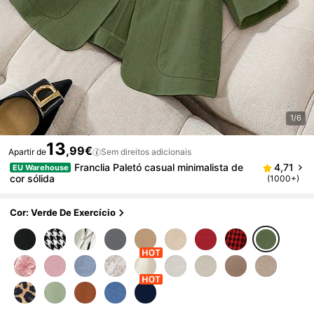
1/6
13
,99€
Apartir de
Sem direitos adicionais
Franclia Paletó casual minimalista de
4,71
EU Warehouse
cor sólida
(1000+)
Cor: Verde De Exercício