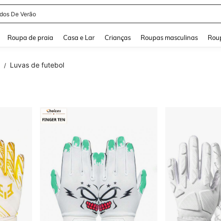
idos De Verão
and down arrow keys to navigate search Buscas recentes and Pesquisar e Encontr
Roupa de praia
Casa e Lar
Crianças
Roupas masculinas
Roup
Luvas de futebol
/