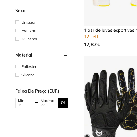
Sexo
Unissex
Homens
12 Left
Mulheres
17,87€
Material
Poliéster
Silicone
Faixa De Preço (EUR)
Mín.:
Máximo:
Ok