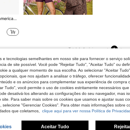
1 par de luvas de futebol americano acolchoadas, luvas de recebedor com almofada macia e aderente, luvas de lineman para melhorar a aderência.
1
Total de 1 páginas
s e tecnologias semelhantes em nosso site para fornecer o serviço soli
cia de site possível. Você pode "Rejeitar Tudo", "Aceitar Tudo" ou defi
ookie a qualquer momento de sua escolha. Ao selecionar "Aceitar Tudo"
opcionais, que nos ajudam a analisar o tráfego, oferecer funcionalida
onteúdo e os anúncios para complementar sua experiência de compra
tar Tudo", você permite o uso de cookies estritamente necessários que
pode desativá-los alterando as configurações do seu navegador, mas is
 site. Para saber mais sobre os cookies que usamos e ajustar suas co
s, selecione "Gerenciar Cookies". Para obter mais informações sobre 
dados que coletamos,
clique aqui para ver nossa Política de Privacida
okies
Aceitar Tudo
Rejeita