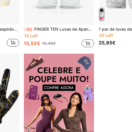
1 par de luvas esportivas respiráveis e confortáveis, unissex, com costura delicada, adequadas para beisebol, basquete, futebol americano, rúgbi e outros esportes | Luvas esportivas da moda | Luvas de silicone antiderrapantes
FINGER TEN Luvas de Apanhador para Jovens, Luvas de Futebol com Palma Antiderrapante e Super Aderência, Adequadas para Crianças Rapazes e Raparigas, Respiráveis, Ideais para Treino, Presente Desportivo
-5%
35 Left
10 Left
25,85€
15,53€
16,48€