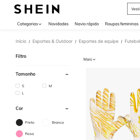
Vest
Use up 
Categorias
Novidades
Navio rápido
Roupas femininas
Início
Esportes & Outdoor
Esportes de equipe
Futebol
/
/
/
Filtro
Mais
Tamanho
S
M
L
Cor
Preto
Branco
Rosa