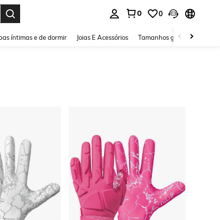
0
0
ar. Press Enter to select.
as íntimas e de dormir
Joias E Acessórios
Tamanhos grandes
Sapa