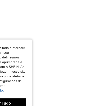
citado e oferecer
nir sua
, definiremos
de aprimorada e
 com a SHEIN. Ao
 fazem nosso site
so pode afetar o
nfigurações de
como
de.
r Tudo