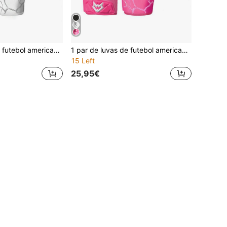
1 par de luvas de futebol americano acolchoadas, luvas de recetor com almofada macia e aderente, luvas de linebacker para melhor aderência
1 par de luvas de futebol americano acolchoadas, luvas de receção com aderência pegajosa, luvas de linebacker para futebol americano com aderência melhorada
15 Left
25,95€