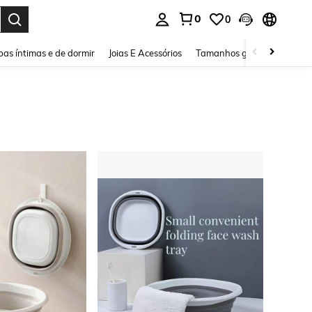
0
0
ar. Press Enter to select.
as íntimas e de dormir
Joias E Acessórios
Tamanhos grandes
Sapa