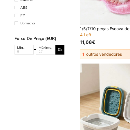
ABS
PP
Borracha
4 Left
Faixa De Preço (EUR)
11,68€
Mín.:
Máximo:
Ok
1
outros vendedores