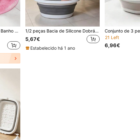
1/5/7/10 peças Escova de Banho de Silicone para as Costas, Escova de Banho Esfoliante Macia, Textura Porosa, com Ventosa, Alivia a Comichão, Também Adequada como Almofada para Escova de Pés, para Esfoliação no Banho e Limpeza dos Pés
1/2 peças Bacia de Silicone Dobrável Multifuncional, Bacia para Banho de Pés, Bacia para Imersão de Pés, Bacia Dobrável para Cuidados dos Pés
21 Left
5,67€
6,96€
Estabelecido há 1 ano