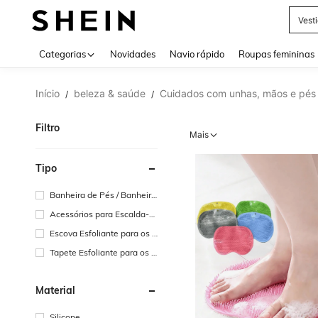
Vest
Use up 
Categorias
Novidades
Navio rápido
Roupas femininas
Início
beleza & saúde
Cuidados com unhas, mãos e pés
/
/
Filtro
Mais
Tipo
Banheira de Pés / Banheira
de Imersão para os Pés
Acessórios para Escalda-p
és
Escova Esfoliante para os P
és
Tapete Esfoliante para os P
és
Material
Silicone