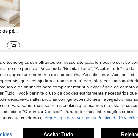
Bacia dobrável para banho de pés, material plástico macio, pegas laterais integradas, fundo com pontos de acupressão para massagem para aliviar a dor nos pés durante o banho de pés, dobrável para arrumação quando não estiver em uso, poupa espaço nos armários da casa de banho, adequada para cuidados dos pés em casa e terapia dos pés
s e tecnologias semelhantes em nosso site para fornecer o serviço soli
1
Total de 1 páginas
cia de site possível. Você pode "Rejeitar Tudo", "Aceitar Tudo" ou defi
ookie a qualquer momento de sua escolha. Ao selecionar "Aceitar Tudo"
opcionais, que nos ajudam a analisar o tráfego, oferecer funcionalida
onteúdo e os anúncios para complementar sua experiência de compra
tar Tudo", você permite o uso de cookies estritamente necessários que
pode desativá-los alterando as configurações do seu navegador, mas is
 site. Para saber mais sobre os cookies que usamos e ajustar suas co
s, selecione "Gerenciar Cookies". Para obter mais informações sobre 
dados que coletamos,
clique aqui para ver nossa Política de Privacida
okies
Aceitar Tudo
Rejeita