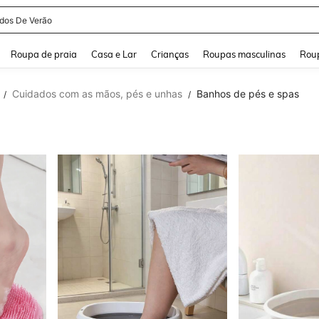
idos De Verão
and down arrow keys to navigate search Buscas recentes and Pesquisar e Encontr
Roupa de praia
Casa e Lar
Crianças
Roupas masculinas
Roup
Cuidados com as mãos, pés e unhas
Banhos de pés e spas
/
/