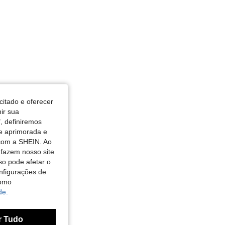
citado e oferecer
nir sua
, definiremos
de aprimorada e
 com a SHEIN. Ao
 fazem nosso site
so pode afetar o
nfigurações de
como
de.
r Tudo