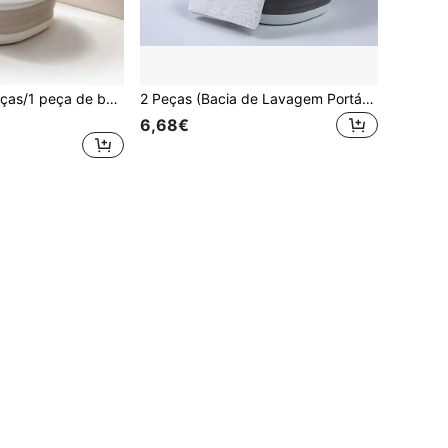
Conjunto de 3 peças/1 peça de bacia dobrável portátil para lavar louça, legumes e pés. Fácil de limpar, leve e dobrável. Ideal para casa, dormitório e camping. Pode ser usado como pia de camping, bacia para lavar roupa, balde, recipiente para água, bacia para lavar frutas e legumes, e para limpeza. Bacia dobrável de plástico resistente, essencial para a volta às aulas. Conjunto de bacias dobráveis. Decoração para banheiro e casa, decoração de outono.
2 Peças (Bacia de Lavagem Portátil Dobrável, Equipada com Ganchos, Balde de Roupa Dobrável, Design Elíptico Poupa-Espaço, Drenável e Higiénico, Bacia de Lavagem Portátil Multifuncional Adequada para Casa, Viagens e Campismo)
6,68€