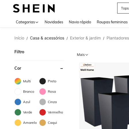
Tops
Use up 
Categorias
Novidades
Navio rápido
Roupas femininas
Início
Casa & acessórios
Exterior & jardim
Plantadores
/
/
/
Filtro
Mais
Cor
Multi
Preto
Branco
Rosa
Azul
Cinza
Verde
Vermelho
Amarelo
Caqui