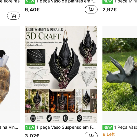
e floreiras
1 peça vaso de plantas em forma de guarda-chuva de madeira com padrão de pato: vaso suspenso fofo, vaso decorativo para interior/exterior, decoração DIY para secretária, presente ideal para casa
1 peça Mini Vaso Floral em Relevo, Vaso de Flores Pequeno com Padrão Floral em Relevo, Material Plástico, Suporte de Flores Minimalista para Flores Secas, Acessório para Plantas, Decoração de Secretária para Sala de Esta
NEW
NEW
6,40€
2,97€
tifuncional, Vaso de Flores, Taça para Petiscos de Casa, Caixa de Arrumação para Cosméticos
1 peça Vaso Suspenso em Forma de Morcego, Ornamento Decorativo de Morcego Suspenso, Adequado para Suprimentos de Jardim Exterior, Decoração de Jardim Exterior, Decoração de Casa para Halloween, Decoração de Quarto, Decoração de Casa, Vaso de Jardim, Suculentas Interior/Exterior, Plantas Pequenas, Cesto de Flores Suspenso de Parede Estilo Gótico, Halloween, Melhor Escolha de Presente de Natal
1 Peça Vaso Cinzento Triceratops Estilo J
NEW
NEW
8 Left
3,02€