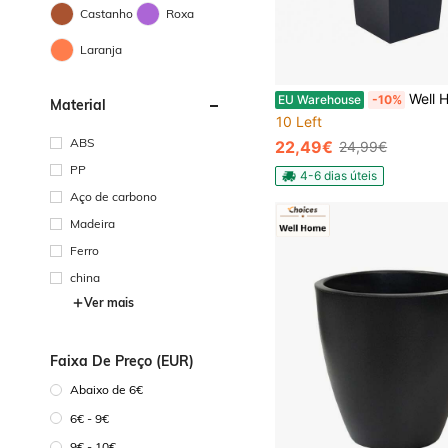
Castanho
Roxa
Laranja
Well Home 3x Vaso alto Urbi 2 litros, plástic
EU Warehouse
-10%
Material
10 Left
ABS
22,49€
24,99€
PP
4-6 dias úteis
Aço de carbono
Madeira
Ferro
china
Ver mais
Faixa De Preço (EUR)
Abaixo de 6€
6€ - 9€
9€ - 10€