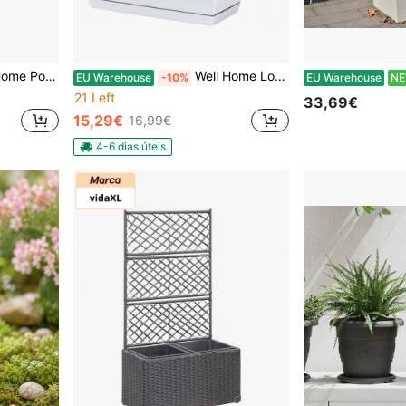
 antracite. Envio grátis em 24/48 horas
Well Home Lot De 3 Cache-pot En Plastique Coubi Case P Blanc 24 (l) X 12 (l) X 11 (h) Cm
EU Warehouse
-10%
EU Warehouse
N
21 Left
33,69€
15,29€
16,99€
4-6 dias úteis