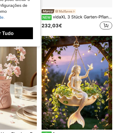
nfigurações de
como
MuHaven
nthrazit 240 X 40 X 45 Cm Stahl
vidaXL 3 Stück Garten-Pflanzgefäß 120 X 40 X 143 Cm Stahl, Grau
de.
NEW
232,03€
r Tudo