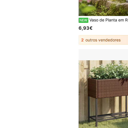
Vaso de Planta em Resina com Forma de Cogumelo com Bolinhas Vermelhas, Recipiente para Suculentas, Cactos e Pequenas Plantas Verdes, para Interior, Janela, Varanda, Secretária, Exterio
NEW
6,93€
2
outros vendedores