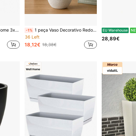
o, 12,6 x 12,6 x 20 cm na cor Antracite. Frete grátis 24/72h
1 peça Vaso Decorativo Redondo de Cerâmica Vintage Feito à Mão, Estilo Rústico Nostálgico, Adequado para Dia dos Namorados, Ação de Graças, Festa em Casa, Sala de Estar, Escritório, Ornamento Decorativo para Entrada, Vaso de Flores
-1%
EU Warehouse
N
36 Left
28,89€
18,12€
18,38€