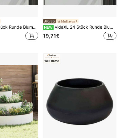
MuHaven
latte, Ø 17,5 X 2 Cm, Kunststoff, Schwarz
vidaXL 24 Stück Runde Blumenplatte, Ziegelrot, Ø 14 X 2 Cm, Kunststoff
NEW
19,71€