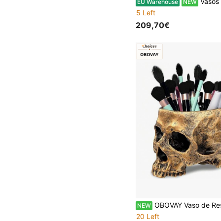
Vasos 
EU Warehouse
NEW
5 Left
209,70€
OBOVAY Vaso de Resina Vintage em Forma de Caveira, Vaso Gótico para Suculentas, Recipiente Criativo para Plantas de Secretária, Decoração de Interior para Secretária, Adequado para Halloween, Decoração para a Época de Regresso às Aulas, Porta-Canetas Mul
NEW
20 Left