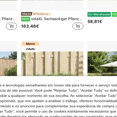
MuHaven
EU Warehouse
N
Regal Aus Braunem Polyrattan
vidaXL Sechseckiger Pflanzenkübel In Olivgrün, 69x60x45 Cm, Stahl
NEW
58,81€
163,46€
s e tecnologias semelhantes em nosso site para fornecer o serviço soli
cia de site possível. Você pode "Rejeitar Tudo", "Aceitar Tudo" ou defi
ookie a qualquer momento de sua escolha. Ao selecionar "Aceitar Tudo"
opcionais, que nos ajudam a analisar o tráfego, oferecer funcionalida
onteúdo e os anúncios para complementar sua experiência de compra
tar Tudo", você permite o uso de cookies estritamente necessários que
pode desativá-los alterando as configurações do seu navegador, mas is