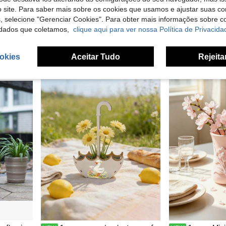
 site. Para saber mais sobre os cookies que usamos e ajustar suas co
s, selecione "Gerenciar Cookies". Para obter mais informações sobre 
vidaXL Jardineira com rodas, 3 vasos, floreira para jardim e pátio, vaso para canteiro elevado, rattan sintético preto.
MuHaven
EU Warehouse
NEW
 160 X 40 X 45 Cm Galvanized Steel
vidaXL Pflanzkübel A
dados que coletamos,
clique aqui para ver nossa Política de Privacida
NEW
39,43€
189,38€
okies
Aceitar Tudo
Rejeita