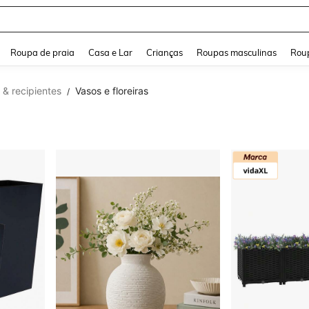
and down arrow keys to navigate search Buscas recentes and Pesquisar e Encontr
Roupa de praia
Casa e Lar
Crianças
Roupas masculinas
Roup
 & recipientes
Vasos e floreiras
/