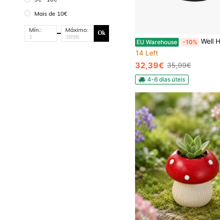
Mais de 10€
Mín.:
Máximo:
Ok
Well Home Pote "Accord" Ø40cm
EU Warehouse
-10%
14 Left
32,39€
35,99€
4-6 dias úteis