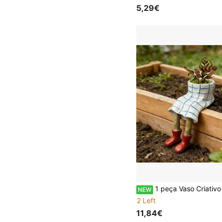
5,29€
1 peça Vaso Criativo em Forma de Calças, Vaso Decorativo para Secretária e Varanda, Adequado para Micro P
NEW
2 Left
11,84€