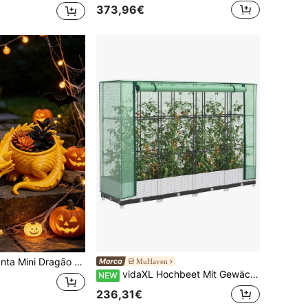
373,96€
Suculentas e Plantas Verdes, Ornamento Decorativo de Secretária, Arte de Exposição para Balcão de Bar, Secretária e Mesa
MuHaven
vidaXL Hochbeet Mit Gewächshaus-Aufsatz Rattan-Optik 160x40x123 Cm
NEW
236,31€