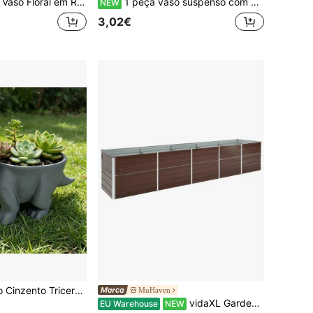
r e Quarto, Decoração para Casa e Sala de Estar, Decoração de Outono para Casa, Taça Decorativa, Decoração para Mesa de Centro, Decoração Lúdica, Decoração de Halloween para Casa, Alpendre de Ganso, Decoração de Abóbora, Decoração de Halloween para Exterior, Decoração para Quarto de Mulher, Decoração de Outono para Casa
1 peça vaso suspenso com desenhos de bailarina, sereia e fada, adequado para suculentas, decoração de jardim exterior, decoração de casa, vaso com gancho de corrente leve, perfeito para varanda, alpendre, decoração de restaurante, volta às aulas, Halloween, presentes de Natal, essencial para casa e jardim
NEW
3,02€
urássico Mini Vaso Dinossauro Decoração de Jardim Interior
MuHaven
vidaXL Garden Raised Bed Galvanized Steel 400*80*77 Cm Brown
EU Warehouse
NEW