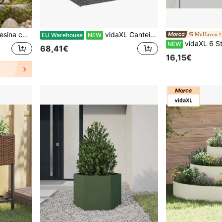
r, Jardim, Pátio e Quintal, Decoração para Exibição de Plantas
vidaXL Canteiro elevado com treliça, 2 vasos, floreira, jardineira, vaso de flores, treliça de jardim, suporte para plantas trepadeiras, jardineira, 58x30x107cm, rattan sintético, preto
MuHaven
EU Warehouse
NEW
vidaXL 6 Stück Runde Blumenp
NEW
68,41€
16,15€