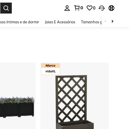
0
0
ar. Press Enter to select.
as íntimas e de dormir
Joias E Acessórios
Tamanhos grandes
Sapa