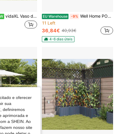
vidaXL Vaso de jardim branco, 120 x 120 x 20 cm, aço galvanizado, para jardins e pátios, vasos redondos modernos, aço robusto para uso externo, belos vasos de metal.
Well Home POTE DE POLIETILENO ROTOMOLDING ANTRACITE - 52 x 30CM.. Envio grátis em 24/48h
EW
EU Warehouse
-9%
11 Left
36,84€
40,93€
4-6 dias úteis
citado e oferecer
nir sua
, definiremos
de aprimorada e
 com a SHEIN. Ao
 fazem nosso site
so pode afetar o