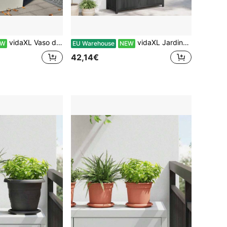
vidaXL Vaso de plantas, vaso de flores com base, floreira, vaso para jardim, varanda, terraço, vaso de flores, recipiente para plantas, floreira, branco
vidaXL Jardineira com treliça 90x35x180 cm, madeira maciça de abeto, preta, canteiro elevado para uso interno e externo, varanda e jardim, suporte para plantas trepadeiras, floreira, suporte de madeira para plantas
EW
EU Warehouse
NEW
42,14€