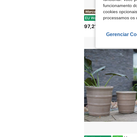
funcionamento do
cookies opcionai
MuHaven
vidaXL Garden Raised Bed Brown
processamos os 
EU Warehouse
NEW
97,21€
Gerenciar Co