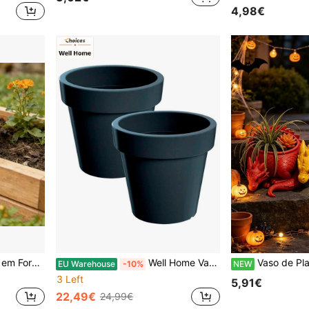
4,98€
lantas em Vaso de Interior e Exterior
Well Home Vasos e floreiras
Vaso de Planta Mini Dragão Guardião de Fantasia Impresso em 3D, Vaso Criativo para 
EU Warehouse
-10%
NEW
3 Left
5,91€
22,49€
24,99€