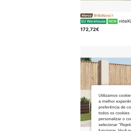
MuHaven
vidaXL Pflanzentopf Mit 
EU Warehouse
NEW
172,72€
Utilizamos cookie
a melhor experiên
preferência de c
todos os cookies 
personalizar o c
selecionar "Rejei
funcionar. Você 