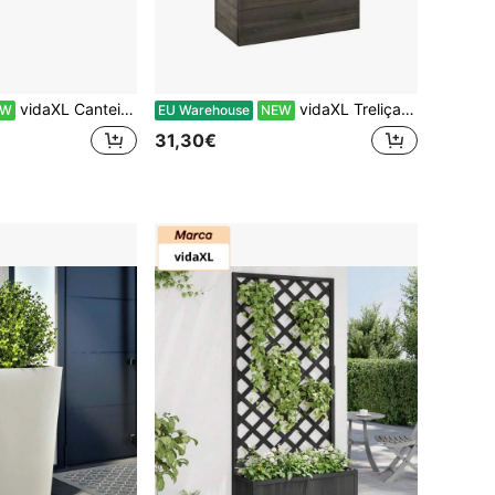
vidaXL Canteiro elevado, floreira, horta, canteiro de plantio, jardim de flores, estufa fria, vaso de plantas, vaso de flores, 160x40x38cm, polipropileno preto
vidaXL Treliça de jardim em madeira maciça de abeto com floreira, suporte para plantas trepadeiras, suporte para flores, vaso de flores, cinza, 50x25x90cm
EW
EU Warehouse
NEW
31,30€