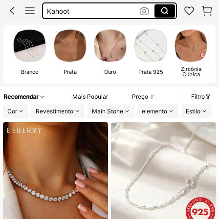
Gargantilha Prata 925
Moissanite
Colar Prata 925
Zircônia
Branco
Prata
Ouro
Prata 925
Cúbica
Recomendar
Mais Popular
Preço
Filtro
Cor
Revestimento
Main Stone
elemento
Estilo