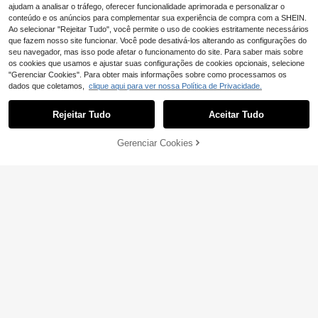
ajudam a analisar o tráfego, oferecer funcionalidade aprimorada e personalizar o
conteúdo e os anúncios para complementar sua experiência de compra com a SHEIN.
Ao selecionar "Rejeitar Tudo", você permite o uso de cookies estritamente necessários
que fazem nosso site funcionar. Você pode desativá-los alterando as configurações do
seu navegador, mas isso pode afetar o funcionamento do site. Para saber mais sobre
os cookies que usamos e ajustar suas configurações de cookies opcionais, selecione
"Gerenciar Cookies". Para obter mais informações sobre como processamos os
Waterdrop
dados que coletamos,
clique aqui para ver nossa Política de Privacidade.
Waterdrop Torneira co
EU Warehouse
32
m filtro de água Waterdrop WD-FC-
,24€
-1%
32,67€
Rejeitar Tudo
Aceitar Tudo
06 feita de aço inoxidável, sistema
Filtro de água para torneira, filtro pa
de filtro de água com bloco de carb
ra chuveiro com remoção de cloro, f
15 Left
ono, filtro de água da torneira, remo
iltro para torneira de máquina de lav
5
Gerenciar Cookies
ADICIONAR AO CARRINHO
ve cloro, metais pesados e mau gos
,88€
ar roupa, purificador de água para c
to (1 filtro incluído)
ozinha e banheiro.
Filtro de água de 1 peça, filtragem d
4
e carvão ativado, remove cloro, flúo
,38€
r, metais pesados e água dura, adeq