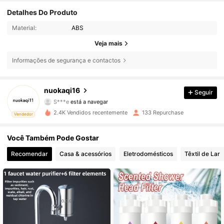
Detalhes Do Produto
Material:
ABS
Veja mais
Informações de segurança e contactos
99 Seguidores
4,70
nuokaqi16
Seguir
S***e
está a navegar
99 Seguidores
4,70
2.4K Vendidos recentemente
133 Repurchase
Vendedor
99 Seguidores
4,70
Você Também Pode Gostar
Recomendar
Casa & acessórios
Eletrodomésticos
Têxtil de Lar
99 Seguidores
4,70
99 Seguidores
4,70
99 Seguidores
4,70