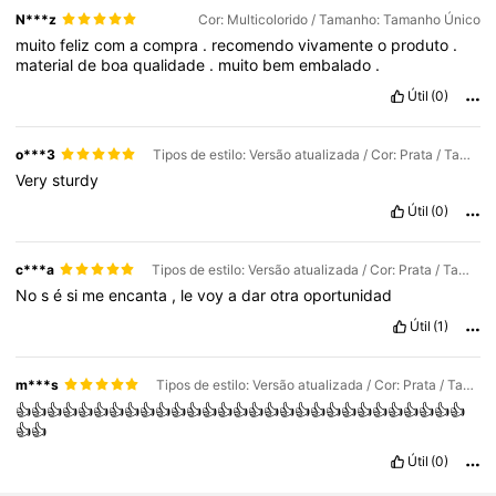
N***z
Cor: Multicolorido / Tamanho: Tamanho Único
muito
feliz
com
a
compra
.
recomendo
vivamente
o
produto
.
material
de
boa
qualidade
.
muito
bem
embalado
.
Útil
(0)
o***3
Tipos de estilo: Versão atualizada / Cor: Prata / Tamanho: Tamanho Único
Very
sturdy
Útil
(0)
c***a
Tipos de estilo: Versão atualizada / Cor: Prata / Tamanho: Tamanho Único
No
s
é
si
me
encanta
,
le
voy
a
dar
otra
oportunidad
Útil
(1)
m***s
Tipos de estilo: Versão atualizada / Cor: Prata / Tamanho: Tamanho Único
👍👍👍👍👍👍👍👍👍👍👍👍👍👍👍👍👍👍👍👍👍👍👍👍👍👍👍👍👍
👍👍
Útil
(0)