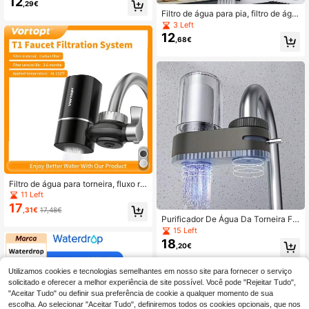
12
,29€
e sedimentos, reduz incrustações e
Filtro de água para pia, filtro de águ
odores.
a para torneira (sem luz), filtro de ág
3 Left
ua para torneira com carvão ativad
12
,68€
o para remover cloro, calcário, meta
is pesados e odores.
Filtro de água para torneira, fluxo rá
pido - sistema de filtragem montado
11 Left
na torneira de 400 galões, certifica
17
,31€
17,48€
do NSF, remove cloro e odores, incl
Purificador De Água Da Torneira Filt
ui 1 cartucho de filtro de substituiçã
ro De Água Da Torneira Para Pia De
15 Left
o
Cozinha Filtro De Cerâmica Laváve
18
,20€
l Filtro De Banheiro Purificador Com
Bico Aspersor
Utilizamos cookies e tecnologias semelhantes em nosso site para fornecer o serviço
solicitado e oferecer a melhor experiência de site possível. Você pode "Rejeitar Tudo",
"Aceitar Tudo" ou definir sua preferência de cookie a qualquer momento de sua
escolha. Ao selecionar "Aceitar Tudo", definiremos todos os cookies opcionais, que nos