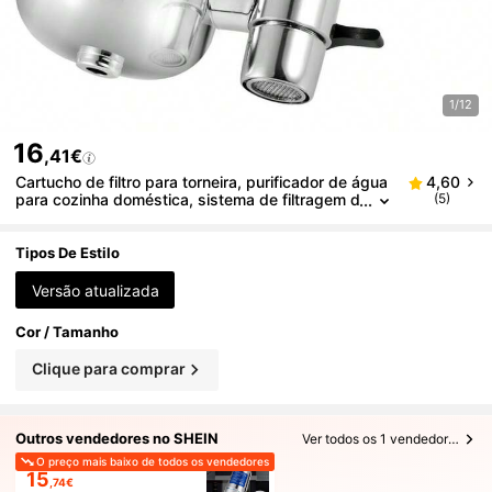
1/12
16
,41€
Cartucho de filtro para torneira, purificador de água
4,60
para cozinha doméstica, sistema de filtragem d
(5)
e água. Purificador de água doméstico eletroga
lvanizado, purificador de água para cozinha, filtro d
e água para torneira doméstica.
Tipos De Estilo
Versão atualizada
Cor / Tamanho
Clique para comprar
Outros vendedores no SHEIN
Ver todos os 1 vendedores
O preço mais baixo de todos os vendedores
15
,74€