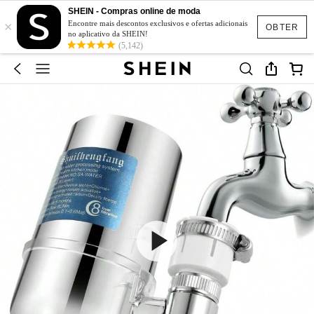
SHEIN - Compras online de moda
×
Encontre mais descontos exclusivos e ofertas adicionais
OBTER
no aplicativo da SHEIN!
(5,142)