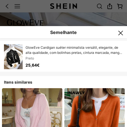
Semelhante
GlowEve Cardigan suéter minimalista versátil, elegante, de
alta qualidade, com bolinhas pretas, cintura marcada, manga
comprida, para outono/inverno feminino
Preto
25,64€
Itens similares