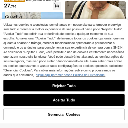
de malha com zíper casual e moder
27
,71€
no para mulheres
8
Qadelle
Colete curto feminino de tricô com
Utilizamos cookies e tecnologias semelhantes em nosso site para fornecer o serviço
Qadelle Suéter branc
EU Warehouse
gola redonda e estampa de urso uni
o feminino chique com cintura e ba
solicitado e oferecer a melhor experiência de site possível. Você pode "Rejeitar Tudo",
14
15
,84€
-1%
14,99€
,34€
versitário, estilo streetwear casual, i
bados, cardigan curto, decoração e
"Aceitar Tudo" ou definir sua preferência de cookie a qualquer momento de sua
deal para férias, verão e primavera.
xclusiva com botões de metal, jaqu
escolha. Ao selecionar "Aceitar Tudo", definiremos todos os cookies opcionais, que nos
eta de malha feminina
ajudam a analisar o tráfego, oferecer funcionalidade aprimorada e personalizar o
conteúdo e os anúncios para complementar sua experiência de compra com a SHEIN.
Ao selecionar "Rejeitar Tudo", você permite o uso de cookies estritamente necessários
que fazem nosso site funcionar. Você pode desativá-los alterando as configurações do
seu navegador, mas isso pode afetar o funcionamento do site. Para saber mais sobre
os cookies que usamos e ajustar suas configurações de cookies opcionais, selecione
"Gerenciar Cookies". Para obter mais informações sobre como processamos os
dados que coletamos,
clique aqui para ver nossa Política de Privacidade.
8
Rejeitar Tudo
Ella Vita
15
Cardigan de malha casual para mul
Mostrar artigos semelhantes em stock
Veja tudo
her, gola redonda, manga comprida,
GlowEve Cardigan fe
18
EU Warehouse
,13€
cintura franzida, amarelo claro, pri
Aceitar Tudo
minino solto, sexy e versátil, com d
12
Desculpe, este produto está esgotado.
mavera/outono
,99€
ecote em V vazado e atacadores, e
stilo fashion
Gerenciar Cookies
ESGOTADO
11
#Garota Limpa
Pariaura