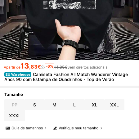
1/12
13
,83€
-6%
14,85€
Apartir de
Sem direitos adicionais
Camiseta Fashion All Match Wanderer Vintage
EU Warehouse
Anos 90 com Estampa de Quadrinhos - Top de Verão
Tamanho
PP
S
M
L
XL
XXL
XXXL
Guia de tamanhos
Verifique meu tamanho