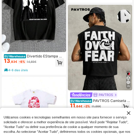
a.
Divertido EStampa Go
EU Warehouse
13
la Redonda Manga Curta Camiseta
,83€
-6%
14,85€
4-6 dias úteis
26
PAVTROS
PAVTROS Camiseta r
EU Warehouse
11
egata masculina casual, estilo stree
,64€
-2%
11,99€
twear, para uso diário, com estampa
3D de letras. Ideal para o verão.
Utilizamos cookies e tecnologias semelhantes em nosso site para fornecer o serviço
solicitado e oferecer a melhor experiência de site possível. Você pode "Rejeitar Tudo",
"Aceitar Tudo" ou definir sua preferência de cookie a qualquer momento de sua
escolha. Ao selecionar "Aceitar Tudo", definiremos todos os cookies opcionais, que nos