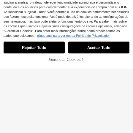
ajudam a analisar o tráfego, oferecer funcionalidade aprimorada e personalizar o
4
conteúdo e os anúncios para complementar sua experiência de compra com a SHEIN.
T-shirt com estampad
EU Warehouse
Ao selecionar "Rejeitar Tudo", você permite o uso de cookies estritamente necessários
11
o de cabeça de macaco, estilo stre
,97€
que fazem nosso site funcionar. Você pode desativá-los alterando as configurações do
etwear clássico, manga curta, algo
seu navegador, mas isso pode afetar o funcionamento do site. Para saber mais sobre
dão.
os cookies que usamos e ajustar suas configurações de cookies opcionais, selecione
"Gerenciar Cookies". Para obter mais informações sobre como processamos os
dados que coletamos,
clique aqui para ver nossa Política de Privacidade.
Rejeitar Tudo
Aceitar Tudo
ADICIONAR AO
Gerenciar Cookies
COMPRE AGORA
CARRINHO
Camisetas masculina
EU Warehouse
10
s
,27€
5
Camisa de Homem Hu
EU Warehouse
4
rley com Gráfico, T-shirt Casual, Ro
,89€
upa de Homem Confortável, Taman
ho S-XXXL, Envio Grátis, Top, Cade
au Homme