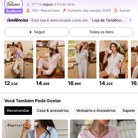
h***b
seguiu
3 horas atrás
m***4
está a navegar
100+ Repurchase
Aumento das vendas 204%
Aumento de
3.5K Seguidores
4,57
Esta loja é selecionada como um
「Loja de Tendências」
Seguir
Todos os itens
3.5K Seguidores
4,57
3.5K Seguidores
4,57
3.5K Seguidores
4,57
12
14
16
14
16
,03€
,49€
,99€
,32€
3.5K Seguidores
4,57
Você Também Pode Gostar
Recomendar
Casa & acessórios
Vestuário e Acessórios
Sapato
3.5K Seguidores
4,57
3.5K Seguidores
4,57