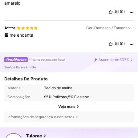
amarelo
Útil
(0)
A***a
Cor: Damasco / Tamanho: L
me
encanta
Útil
(0)
Ascendente
637%
#Pijama estampado floral
Sonhos florais à noite
Detalhes Do Produto
Material:
Tecido de malha
Composição:
95% Poliéster,5% Elastane
Veja mais
Informações de segurança e contactos
3.5K Seguidores
4,57
Tulorae