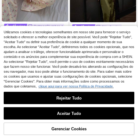
CottageSlumber
SilkySpell
CottageSlumber Conj
Utilizamos cookies e tecnologias semelhantes em nosso site para fornecer o serviço
SilkySpell Camisola de Senhor
EU Warehouse
NEW
unto de pijama de manga curta com
a Urbana Sexy com Renda, Patchw
solicitado e oferecer a melhor experiência de site possível. Você pode "Rejeitar Tudo",
18
15
,37€
,49€
estampa floral romântica, decote e
ork, Cetim de Alta Elasticidade e De
"Aceitar Tudo" ou definir sua preferência de cookie a qualquer momento de sua
m V e detalhes em renda com laço.
cote Halter
escolha. Ao selecionar "Aceitar Tudo", definiremos todos os cookies opcionais, que nos
ajudam a analisar o tráfego, oferecer funcionalidade aprimorada e personalizar o
conteúdo e os anúncios para complementar sua experiência de compra com a SHEIN.
Ao selecionar "Rejeitar Tudo", você permite o uso de cookies estritamente necessários
que fazem nosso site funcionar. Você pode desativá-los alterando as configurações do
seu navegador, mas isso pode afetar o funcionamento do site. Para saber mais sobre
os cookies que usamos e ajustar suas configurações de cookies opcionais, selecione
"Gerenciar Cookies". Para obter mais informações sobre como processamos os
dados que coletamos,
clique aqui para ver nossa Política de Privacidade.
Rejeitar Tudo
Aceitar Tudo
ADICIONAR AO
Gerenciar Cookies
COMPRE AGORA
16
4
CARRINHO