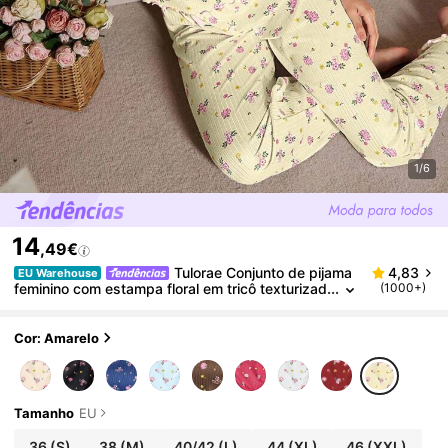
1/6
14
,49€
Tulorae Conjunto de pijama
4,83
EU Warehouse
feminino com estampa floral em tricô texturizad
(1000+)
o e laço decorativo. Conjunto de pijama floral fe
minino. Conjunto de pijama feminino. Conjunto de pij
ama floral feminino. Conjunto de pijama feminino. Co
Cor: Amarelo
njunto de pijama feminino.
Tamanho
EU
36
(S)
38
(M)
40/42
(L)
44
(XL)
46
(XXL)