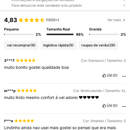
Para denunciar este vendedor e/ou produto
4,83
(1000+)
Ver mais
Pequeno
Tamanho Real
Grande
2%
96%
2%
vai recomprar
(6)
logística rápida
(9)
roupas de verão
(29)
3***7
Cor: Damasco / Tamanho: S
muito
bonito
gostei
qualidade
boa
Útil
(0)
m***p
Cor: Multicolorido / Tamanho: XL
muito
lindo
mesmo
confort
á
vel
adorei
❤❤❤❤❤
Útil
(0)
l***e
Cor: Amarelo / Tamanho: S
Lindinho
ainda
nao
usei
mais
gostei
so
pensei
que
era
mais