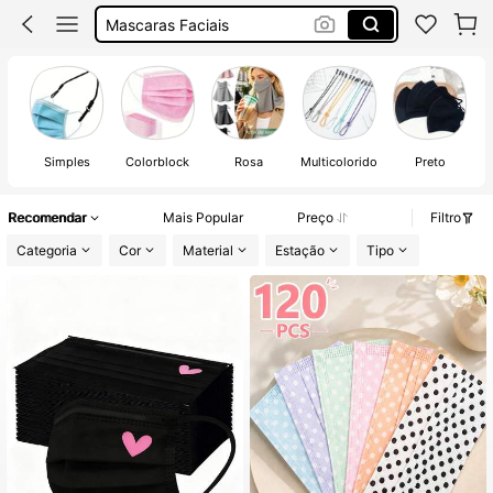
Máscaras
Mascara Descartavel
Mascaras Descartáveis
Simples
Colorblock
Rosa
Multicolorido
Preto
Recomendar
Mais Popular
Preço
Filtro
Categoria
Cor
Material
Estação
Tipo