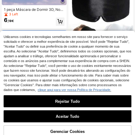
rável e Sem Pressão
1 peça Máscara de Dormir 3D, Nov
a Máscara de Dormir Leve 100% Bl
3 Left
ackout Confortável - Unissexo, Má
6
,19€
scara de Dormir 3D com Contorno
Profundo Sem Pressão nos Olhos Al
ivia Efetivamente a Fadiga Ocular/P
rotege os Cílios e a Maquilhagem, T
Utilizamos cookies e tecnologias semelhantes em nosso site para fornecer o serviço
ira Ajustável de Tamanho que se Ad
solicitado e oferecer a melhor experiência de site possível. Você pode "Rejeitar Tudo",
apta a Diferentes Formatos de Cab
"Aceitar Tudo" ou definir sua preferência de cookie a qualquer momento de sua
eça Máscara de Dormir Universal, A
dequada para Jogos de nos Olhos e
escolha. Ao selecionar "Aceitar Tudo", definiremos todos os cookies opcionais, que nos
1 unidade, 2 unidades, 4 unidades,
m Festas, Yoga, Meditação, Descan
ajudam a analisar o tráfego, oferecer funcionalidade aprimorada e personalizar o
Máscara de Dormir Unissex, Macia,
26 Left
so em Viagens, Sesta no Escritório/
conteúdo e os anúncios para complementar sua experiência de compra com a SHEIN.
Refrescante e com Bloqueio de Lu
6
Escola, Dormir no Quarto, Especial
,12€
6,18€
Ao selecionar "Rejeitar Tudo", você permite o uso de cookies estritamente necessários
z, Ideal para Dormir, Tamanho Gran
para Pessoas com Sono Leve, Pres
que fazem nosso site funcionar. Você pode desativá-los alterando as configurações do
de Ajustável para Todos os Tamanh
ente Ideal para Dorminhocos
os de Cabeça.
seu navegador, mas isso pode afetar o funcionamento do site. Para saber mais sobre
os cookies que usamos e ajustar suas configurações de cookies opcionais, selecione
"Gerenciar Cookies". Para obter mais informações sobre como processamos os
dados que coletamos,
clique aqui para ver nossa Política de Privacidade.
Rejeitar Tudo
1
0
Aceitar Tudo
1 peça Máscara de Dormir 3D, Nov
a Máscara de Dormir Leve 100% Bl
2 Left
ackout Confortável - Unissexo, Pre
6
Gerenciar Cookies
,09€
ssão Zero nos Olhos Máscara de D