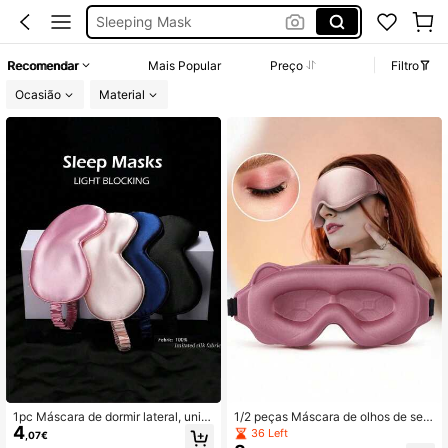
Venda Olhos
Mascara De Dormir
Recomendar
Mais Popular
Preço
Filtro
Tapa Olho
Ocasião
Material
1pc Máscara de dormir lateral, uniss
1/2 peças Máscara de olhos de sed
4
ex, leve e respirável, dobras cegas,
a 3D, adequada para dormir, viagen
36 Left
,07€
máscara de olhos com contorno 3D
s noturnas, cochilos, com bloqueio