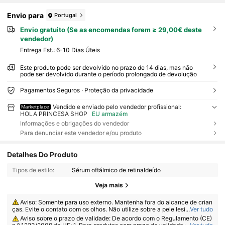
Envio para
Portugal
Envio gratuito (Se as encomendas forem ≥ 29,00€ deste
vendedor)
Entrega Est.:
6-10 Dias Úteis
Este produto pode ser devolvido no prazo de 14 dias, mas não
pode ser devolvido durante o período prolongado de devolução
Pagamentos Seguros · Proteção da privacidade
Vendido e enviado pelo vendedor profissional:
Marketplace
HOLA PRINCESA SHOP
EU armazém
Informações e obrigações do vendedor
Para denunciar este vendedor e/ou produto
Detalhes Do Produto
Tipos de estilo:
Sérum oftálmico de retinaldeído
Veja mais
Aviso: Somente para uso externo. Mantenha fora do alcance de crian
ças. Evite o contato com os olhos. Não utilize sobre a pele lesionada ou
...
Ver tudo
irritada. Suspenda o uso caso ocorra irritação.
Aviso sobre o prazo de validade: De acordo com o Regulamento (CE)