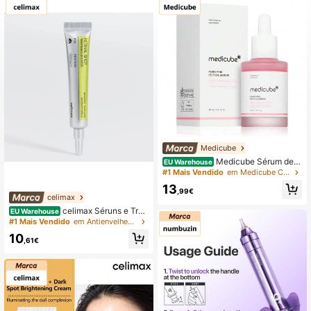
Medicube
Medicube Sérum de P
EU Warehouse
eptídeos Rosa PDRN 30ml - Sérum
#1 Mais Vendido
em Medicube Cuidados com a pele
de Peptídeos e PDRN
13
,99€
celimax
celimax Séruns e Trat
EU Warehouse
amento Facial
#1 Mais Vendido
em Antienvelhecimento Séruns e Tratamento Facial
10
,61€