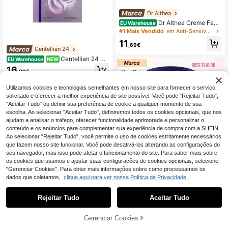
Dr Althea
Dr Althea Creme Faci
EU Warehouse
al 345 Relief 50ml - Creme para o R
#1 Mais Vendido
em Anti-Sensível Hidratantes
osto
11
,69€
Centellian 24
Centellian 24 Ce
EU Warehouse
NEW
ntellian24 - Conjunto de patches p
16
,99€
ara olhos iluminados PDRN 360º Sh
ot - Patches para contorno dos olho
s - 6 pares x 36,6g
Utilizamos cookies e tecnologias semelhantes em nosso site para fornecer o serviço
solicitado e oferecer a melhor experiência de site possível. Você pode "Rejeitar Tudo",
"Aceitar Tudo" ou definir sua preferência de cookie a qualquer momento de sua
escolha. Ao selecionar "Aceitar Tudo", definiremos todos os cookies opcionais, que nos
ajudam a analisar o tráfego, oferecer funcionalidade aprimorada e personalizar o
conteúdo e os anúncios para complementar sua experiência de compra com a SHEIN.
Ao selecionar "Rejeitar Tudo", você permite o uso de cookies estritamente necessários
que fazem nosso site funcionar. Você pode desativá-los alterando as configurações do
seu navegador, mas isso pode afetar o funcionamento do site. Para saber mais sobre
os cookies que usamos e ajustar suas configurações de cookies opcionais, selecione
"Gerenciar Cookies". Para obter mais informações sobre como processamos os
dados que coletamos,
clique aqui para ver nossa Política de Privacidade.
Rejeitar Tudo
Aceitar Tudo
Vaseline
ADICIONAR AO
Gerenciar Cookies
COMPRE AGORA
Vaseline Rose Lip Therapy: Hidrata
CARRINHO