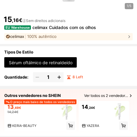
1/5
15
,16€
Sem direitos adicionais
celimax Cuidados com os olhos
EU Warehouse
celimax
100% autêntico
Tipos De Estilo
Sérum oftálmico de retinaldeído
Quantidade:
8 Left
Outros vendedores no SHEIN
Ver todos os 2 vendedores
O preço mais baixo de todos os vendedores
13
14
,49€
,24€
14,24€
KERIA-BEAUTY
YAZERA