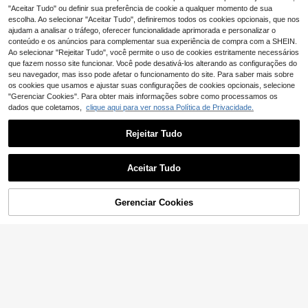
254
3
nza e branco, incluindo uma mesa e
para pelos faciais Modelagem de so
,19€
,15€
"Aceitar Tudo" ou definir sua preferência de cookie a qualquer momento de sua
quatro cadeiras para uma sala de ja
brancelhas Pinças de precisão Pinç
escolha. Ao selecionar "Aceitar Tudo", definiremos todos os cookies opcionais, que nos
ntar moderna.
as As melhores pinças para pele se
ajudam a analisar o tráfego, oferecer funcionalidade aprimorada e personalizar o
nsível
conteúdo e os anúncios para complementar sua experiência de compra com a SHEIN.
Ao selecionar "Rejeitar Tudo", você permite o uso de cookies estritamente necessários
que fazem nosso site funcionar. Você pode desativá-los alterando as configurações do
seu navegador, mas isso pode afetar o funcionamento do site. Para saber mais sobre
os cookies que usamos e ajustar suas configurações de cookies opcionais, selecione
"Gerenciar Cookies". Para obter mais informações sobre como processamos os
dados que coletamos,
clique aqui para ver nossa Política de Privacidade.
Rejeitar Tudo
Aceitar Tudo
Conjunto de mesa de j
EU Warehouse
antar (5 peças), conjunto de mesa d
5 Left
e jantar com 4 cadeiras, conjunto d
ADICIONAR AO
Gerenciar Cookies
COMPRE AGORA
436
e mesa de cozinha moderna, mesa
,30€
CARRINHO
de cozinha redonda com 80 cm de
diâmetro, pés pretos, tampo de már
Cirelle
more branco, cadeiras de jantar em
Cirelle Almofada de Assento Avelud
veludo cinza.
ada com Desenho Animado Divertid
1 Left
o - Almofada para Cadeira de Escrit
9
ório e Casa, Almofada de Assento C
,50€
onfortável para o Ano Todo