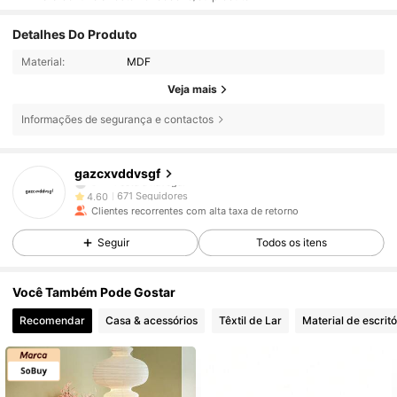
Detalhes Do Produto
Material:
MDF
Veja mais
Informações de segurança e contactos
671 Seguidores
4,60
gazcxvddvsgf
s***1
está a navegar
671 Seguidores
4,60
Clientes recorrentes com alta taxa de retorno
671 Seguidores
4,60
Seguir
Todos os itens
671 Seguidores
4,60
Você Também Pode Gostar
Recomendar
Casa & acessórios
Têxtil de Lar
Material de escritó
671 Seguidores
4,60
671 Seguidores
4,60