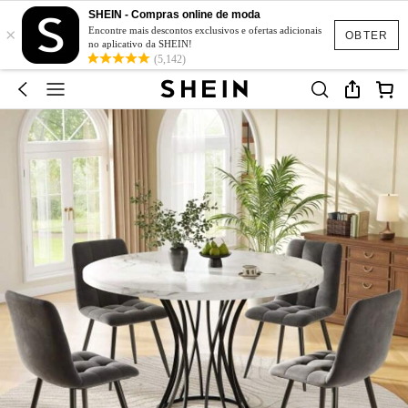
SHEIN - Compras online de moda
×
Encontre mais descontos exclusivos e ofertas adicionais
OBTER
no aplicativo da SHEIN!
(5,142)