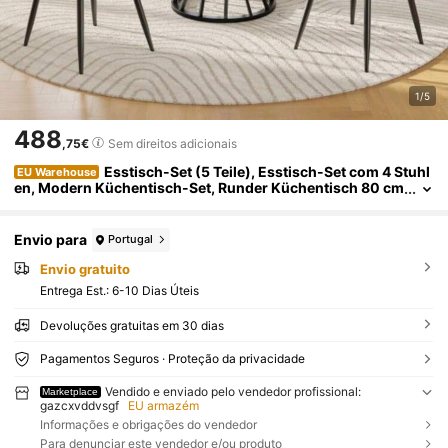
1/5
488
,75€
Sem direitos adicionais
Esstisch-Set (5 Teile), Esstisch-Set com 4 Stuhl
EU Warehouse
en, Modern Küchentisch-Set, Runder Küchentisch 80 cm
Durchmesser, Schwarze Beine, White Marmorierte Tisch
platte, Gray Samt-Esszimmerstühle
Envio para
Portugal
Envio gratuito
Entrega Est.:
6-10 Dias Úteis
Devoluções gratuitas em 30 dias
Pagamentos Seguros · Proteção da privacidade
Vendido e enviado pelo vendedor profissional:
Marketplace
gazcxvddvsgf
EU armazém
Informações e obrigações do vendedor
Para denunciar este vendedor e/ou produto