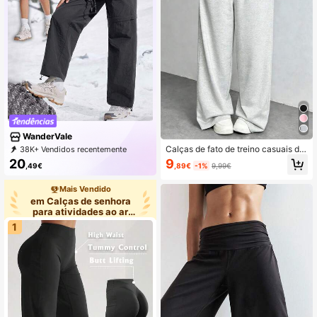
WanderVale
Calças de fato de treino casuais de
38K+ Vendidos recentemente
perna reta para mulher, minimalistas
1K+ Repurchase
12K Assinatura
20
9
,49€
,89€
-1%
9,99€
e modernas, com cintura elástica, b
olsos laterais e estilo desportivo
Mais Vendido
em Calças de senhora
para atividades ao ar
livre
1