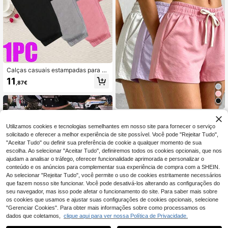
Calças casuais estampadas para m
ulher, para exterior, para todas as es
11
,87€
tações, versáteis para uso diário, ad
equadas para casa, deslocações, fe
stas e desporto
Shorts esportivos femininos com ci
ntura elástica ajustável, ideais para
39 Left
Utilizamos cookies e tecnologias semelhantes em nosso site para fornecer o serviço
atividades de verão, corrida e exerc
13
solicitado e oferecer a melhor experiência de site possível. Você pode "Rejeitar Tudo",
ícios em ambientes fechados.
,06€
"Aceitar Tudo" ou definir sua preferência de cookie a qualquer momento de sua
escolha. Ao selecionar "Aceitar Tudo", definiremos todos os cookies opcionais, que nos
ajudam a analisar o tráfego, oferecer funcionalidade aprimorada e personalizar o
conteúdo e os anúncios para complementar sua experiência de compra com a SHEIN.
Ao selecionar "Rejeitar Tudo", você permite o uso de cookies estritamente necessários
que fazem nosso site funcionar. Você pode desativá-los alterando as configurações do
seu navegador, mas isso pode afetar o funcionamento do site. Para saber mais sobre
os cookies que usamos e ajustar suas configurações de cookies opcionais, selecione
"Gerenciar Cookies". Para obter mais informações sobre como processamos os
dados que coletamos,
clique aqui para ver nossa Política de Privacidade.
1
0