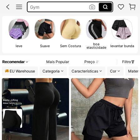
Leggings
Calcoes Mulher
Calções Mulher
boa
leve
Suave
Sem Costura
levantar bunda
Fá
elasticidade
Recomendar
Mais Popular
Preço
Filtro
EU Warehouse
Categoria
Características
Cor
Materi