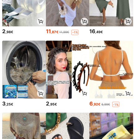
2
11
16
,98€
,87€
,49€
11,99€
-1%
3
2
6
,25€
,95€
,92€
6,99€
-1%