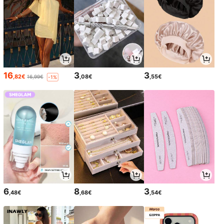
16
3
3
,82€
,08€
,55€
16,99€
-1%
6
8
3
,48€
,68€
,54€