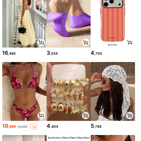
16
3
4
,49€
,05€
,75€
10
4
5
,88€
,40€
,78€
10,99€
-1%