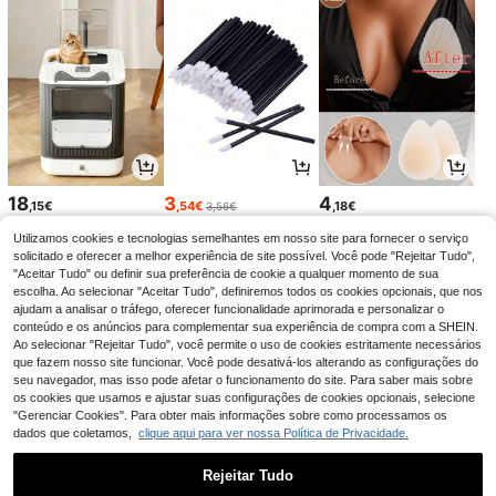
18
3
4
,15€
,54€
,18€
3,56€
Utilizamos cookies e tecnologias semelhantes em nosso site para fornecer o serviço
solicitado e oferecer a melhor experiência de site possível. Você pode "Rejeitar Tudo",
"Aceitar Tudo" ou definir sua preferência de cookie a qualquer momento de sua
escolha. Ao selecionar "Aceitar Tudo", definiremos todos os cookies opcionais, que nos
ajudam a analisar o tráfego, oferecer funcionalidade aprimorada e personalizar o
conteúdo e os anúncios para complementar sua experiência de compra com a SHEIN.
Ao selecionar "Rejeitar Tudo", você permite o uso de cookies estritamente necessários
que fazem nosso site funcionar. Você pode desativá-los alterando as configurações do
seu navegador, mas isso pode afetar o funcionamento do site. Para saber mais sobre
os cookies que usamos e ajustar suas configurações de cookies opcionais, selecione
"Gerenciar Cookies". Para obter mais informações sobre como processamos os
dados que coletamos,
clique aqui para ver nossa Política de Privacidade.
12
5
12
,46€
,82€
,86€
12,99€
-1%
Rejeitar Tudo