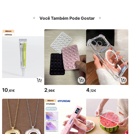
Você Também Pode Gostar
10
2
4
,61€
,96€
,12€