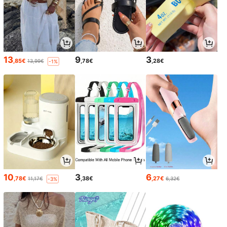
13
9
3
,85€
,78€
,28€
13,99€
-1%
10
3
6
,78€
,38€
,27€
11,17€
6,32€
-3%