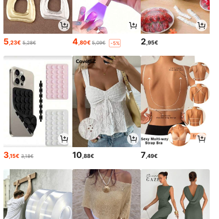
5
4
2
,23€
,80€
,95€
5,28€
5,09€
-5%
3
10
7
,15€
,88€
,49€
3,18€