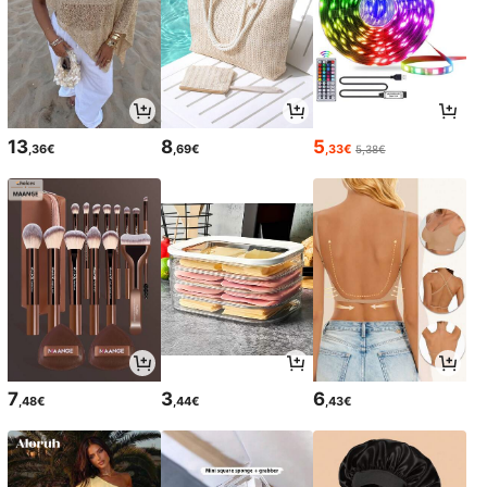
13
8
5
,36€
,69€
,33€
5,38€
7
3
6
,48€
,44€
,43€