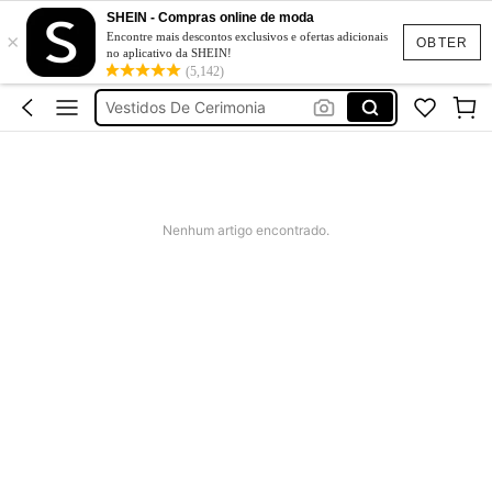
Fato De Banho Mulher
SHEIN - Compras online de moda
×
Elitara
Encontre mais descontos exclusivos e ofertas adicionais
OBTER
no aplicativo da SHEIN!
Vestidos De Verão
(5,142)
Vestidos De Cerimonia
Bikini
Fato De Banho Mulher
Elitara
Nenhum artigo encontrado.