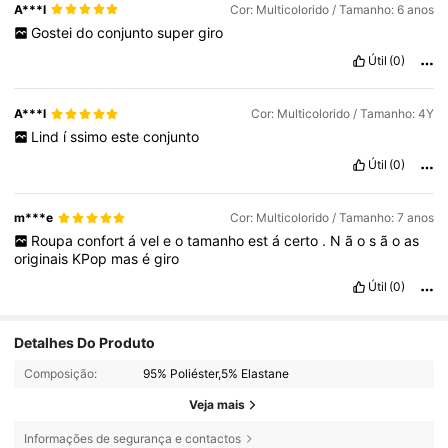
A***l
Cor: Multicolorido / Tamanho: 6 anos
Gostei
do
conjunto
super
giro
Útil
(0)
A***l
Cor: Multicolorido / Tamanho: 4Y
Lind
í
ssimo
este
conjunto
Útil
(0)
m***e
Cor: Multicolorido / Tamanho: 7 anos
Roupa
confort
á
vel
e
o
tamanho
est
á
certo
.
N
ã
o
s
ã
o
as
originais
KPop
mas
é
giro
Útil
(0)
Detalhes Do Produto
Composição:
95% Poliéster,5% Elastane
Veja mais
Informações de segurança e contactos