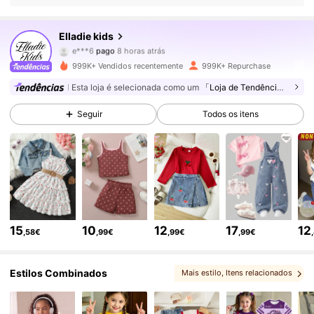
365K Seguidores
4,89
Elladie kids
e***6
pago
8 horas atrás
b***o
seguiu
5 horas atrás
999K+ Vendidos recentemente
999K+ Repurchase
365K Seguidores
4,89
Esta loja é selecionada como um
「Loja de Tendências」
Seguir
Todos os itens
365K Seguidores
4,89
365K Seguidores
4,89
365K Seguidores
4,89
15
10
12
17
12
,58€
,99€
,99€
,99€
365K Seguidores
4,89
Estilos Combinados
Mais estilo
, Itens relacionados
, Escolhas correspondentes
, Você pode, amor
365K Seguidores
4,89