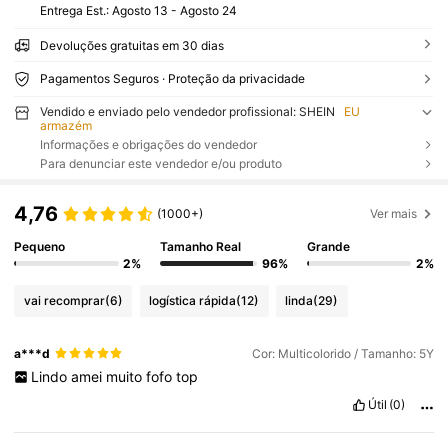
Entrega Est.:
Agosto 13 - Agosto 24
Devoluções gratuitas em 30 dias
Pagamentos Seguros · Proteção da privacidade
Vendido e enviado pelo vendedor profissional: SHEIN
EU
armazém
Informações e obrigações do vendedor
Para denunciar este vendedor e/ou produto
4,76
(1000+)
Ver mais
Pequeno
Tamanho Real
Grande
2%
96%
2%
vai recomprar
(6)
logística rápida
(12)
linda
(29)
a***d
Cor: Multicolorido / Tamanho: 5Y
Lindo
amei
muito
fofo
top
Útil
(0)