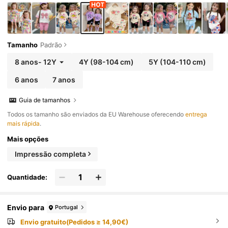
pos de garotas virtuais. Confortável para us
o diário, ideal para primavera, verão e outon
o. Conjunto infantil com shorts de ciclismo e
calça capri. Camiseta infantil com estampa d
e estrelas. Roupa de estrela pop.
Tamanho
Padrão
8 anos
-
12Y
4Y
(98-104 cm)
5Y
(104-110 cm)
6 anos
7 anos
Guia de tamanhos
Todos os tamanho são enviados da EU Warehouse oferecendo
entrega
mais rápida
.
Mais opções
Impressão completa
Quantidade:
Envio para
Portugal
Envio gratuito(Pedidos ≥ 14,90€)