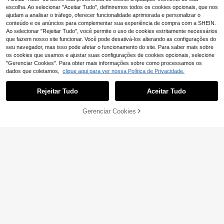
e grupos femininos de desenho ani
escolha. Ao selecionar "Aceitar Tudo", definiremos todos os cookies opcionais, que nos
mado, rodeadas por estrelas e padr
ajudam a analisar o tráfego, oferecer funcionalidade aprimorada e personalizar o
ões coloridos vibrantes.
conteúdo e os anúncios para complementar sua experiência de compra com a SHEIN.
Ao selecionar "Rejeitar Tudo", você permite o uso de cookies estritamente necessários
que fazem nosso site funcionar. Você pode desativá-los alterando as configurações do
seu navegador, mas isso pode afetar o funcionamento do site. Para saber mais sobre
os cookies que usamos e ajustar suas configurações de cookies opcionais, selecione
"Gerenciar Cookies". Para obter mais informações sobre como processamos os
dados que coletamos,
clique aqui para ver nossa Política de Privacidade.
Rejeitar Tudo
Aceitar Tudo
24
ADICIONAR AO
Conjunto de camiseta
Gerenciar Cookies
EU Warehouse
COMPRE AGORA
e shorts com estampa de desenho a
14
CARRINHO
#5 Mais Vendido
em Geométrico Coordenadas de t-shirt para meninas
nimado fofo de garota K-POP para
9
Elladie kids
meninas, manga curta e gola redon
,89€
da, ideal para passeios de verão.
Elladie kids Conjunto
EU Warehouse
de 4 peças para menina, composto
15
,34€
por blusa regata e calça de cor sóli
da, ideal para uso casual no dia a di
a.