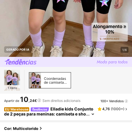
GERADO POR IA
1/6
Coordenadas
de camiseta
para meninas
1
itens
jovens
10
,24€
Sem direitos adicionais
100+ Vendidos
Apartir de
Elladie kids Conjunto
4,76
(
1000+
)
EU Warehouse
de 2 peças para meninas: camiseta e sho
rts de ciclismo com estampa de estrelas
coloridas, estilo casual, criativo, personaliza
do, moderno e minimalista, inspirado em gru
Cor: Multicolorido