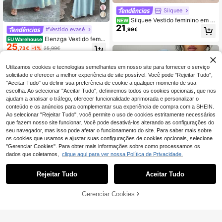
Silquee
Silquee Vestido feminino em m
NEW
21
alha com estampado tie-dye multic
#Vestido evasé
,99€
olor, gola redonda, manga comprid
Elenzga Vestido femin
EU Warehouse
a, cintura ajustada e decorado com
25
ino com cintura marcada, design es
folhos, realçando o charme feminin
,73€
-1%
25,99€
tiloso para primavera/verão
o. Elegante e versátil, adequado par
a encontros, época de casamentos,
Utilizamos cookies e tecnologias semelhantes em nosso site para fornecer o serviço
festa de cocktail, festa/encontro ro
solicitado e oferecer a melhor experiência de site possível. Você pode "Rejeitar Tudo",
mântico, vestido de noite, vestido p
ara dia e noite, vestido de madrinh
"Aceitar Tudo" ou definir sua preferência de cookie a qualquer momento de sua
a, vestido de festa elegante e mode
escolha. Ao selecionar "Aceitar Tudo", definiremos todos os cookies opcionais, que nos
rno, traje formal
ajudam a analisar o tráfego, oferecer funcionalidade aprimorada e personalizar o
conteúdo e os anúncios para complementar sua experiência de compra com a SHEIN.
Ao selecionar "Rejeitar Tudo", você permite o uso de cookies estritamente necessários
que fazem nosso site funcionar. Você pode desativá-los alterando as configurações do
seu navegador, mas isso pode afetar o funcionamento do site. Para saber mais sobre
os cookies que usamos e ajustar suas configurações de cookies opcionais, selecione
"Gerenciar Cookies". Para obter mais informações sobre como processamos os
dados que coletamos,
clique aqui para ver nossa Política de Privacidade.
Rejeitar Tudo
Aceitar Tudo
ADICIONAR AO
Gerenciar Cookies
#Elegância Modesta
COMPRE AGORA
5
CARRINHO
SHEIN Elenzya Vestid
EU Warehouse
29
o de festa feminino elegante, azul,
#Vestido evasé
,20€
com detalhes em miçangas, outon