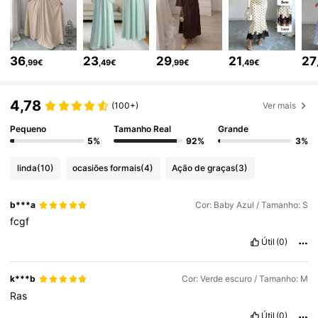
3M Seguidores
4,77
36
23
29
21
27
,99€
,49€
,99€
,49€
3M Seguidores
4,77
4,78
(100+)
Ver mais
3M Seguidores
Pequeno
Tamanho Real
Grande
4,77
5%
92%
3%
linda
(10)
ocasiões formais
(4)
Ação de graças
(3)
3M Seguidores
4,77
b***a
Cor: Baby Azul / Tamanho: S
fcgf
3M Seguidores
4,77
Útil
(0)
3M Seguidores
4,77
k***b
Cor: Verde escuro / Tamanho: M
Ras
Útil
(0)