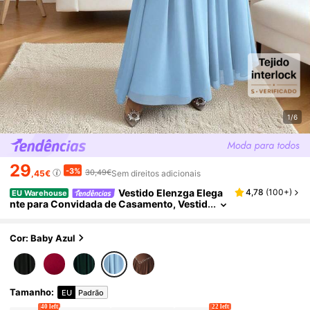
1/6
29
-3%
30,49€
,45€
Sem direitos adicionais
Vestido Elenzga Elega
4,78
(
100+
)
EU Warehouse
nte para Convidada de Casamento, Vestid
o Feminino Romântico e Gracioso
Cor: Baby Azul
Tamanho
:
EU
Padrão
40 left
22 left