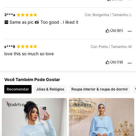
3M Seguidores
4,77
3***a
Cor: Borgonha / Tamanho: L
Same
as
pic
📸
Too
good
.
I
liked
it
Útil
(81)
s***9
Cor: Preto / Tamanho: M
love
this
so
much
so
love
Útil
(19)
Você Também Pode Gostar
Recomendar
Jóias & Relógios
Roupa interior & roupa de dormir