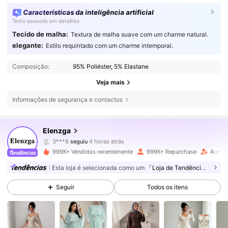
Características da inteligência artificial
Texto baseado em detalhes
Tecido de malha:
Textura de malha suave com um charme natural.
elegante:
Estilo requintado com um charme intemporal.
Composição:
95% Poliéster, 5% Elastane
Veja mais
Informações de segurança e contactos
3M Seguidores
4,77
Elenzga
3***8
seguiu
4 horas atrás
n***5
está a navegar
3M Seguidores
4,77
999K+ Vendidos recentemente
999K+ Repurchase
Aumen
Esta loja é selecionada como um
「Loja de Tendências」
3M Seguidores
4,77
Seguir
Todos os itens
3M Seguidores
4,77