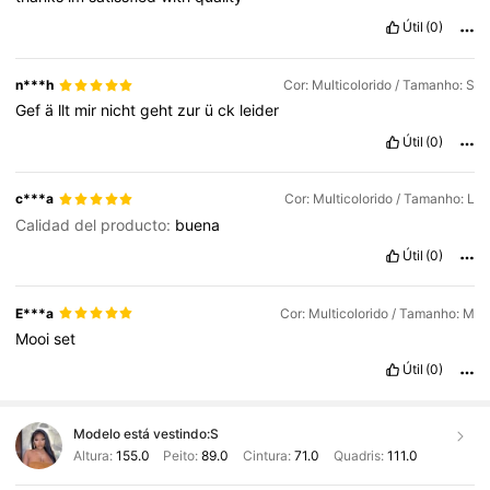
Útil
(0)
n***h
Cor: Multicolorido / Tamanho: S
Gef
ä
llt
mir
nicht
geht
zur
ü
ck
leider
Útil
(0)
c***a
Cor: Multicolorido / Tamanho: L
Calidad del producto:
buena
Útil
(0)
E***a
Cor: Multicolorido / Tamanho: M
Mooi
set
Útil
(0)
Modelo está vestindo:
S
Altura:
155.0
Peito:
89.0
Cintura:
71.0
Quadris:
111.0