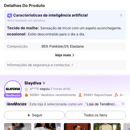
Detalhes Do Produto
Características da inteligência artificial
Texto baseado em detalhes
Tecido de malha:
Sensação de tricot com um aspeto aconchegante.
ocasional:
Estilo descontraído para o dia a dia.
Composição:
95% Poliéster,5% Elastane
Veja mais
Informações de segurança e contactos
1.1M Seguidores
4,85
Slaydiva
a***6
seguiu
2 horas atrás
d***4
está a navegar
999K+ Vendidos recentemente
999K+ Repurchase
Aumen
1.1M Seguidores
4,85
Esta loja é selecionada como um
「Loja de Tendências」
Seguir
Todos os itens
1.1M Seguidores
4,85