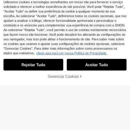
strutura minimalista, cintura marcad
Utilizamos cookies e tecnologias semelhantes em nosso site para fornecer o serviço
a com cinto ajustável. Ideal para um
solicitado e oferecer a melhor experiência de site possível. Você pode "Rejeitar Tudo",
look casual e elegante, perfeito par
"Aceitar Tudo" ou definir sua preferência de cookie a qualquer momento de sua
a combinar com outras peças.
escolha. Ao selecionar "Aceitar Tudo", definiremos todos os cookies opcionais, que nos
ajudam a analisar o tráfego, oferecer funcionalidade aprimorada e personalizar o
conteúdo e os anúncios para complementar sua experiência de compra com a SHEIN.
Ao selecionar "Rejeitar Tudo", você permite o uso de cookies estritamente necessários
que fazem nosso site funcionar. Você pode desativá-los alterando as configurações do
seu navegador, mas isso pode afetar o funcionamento do site. Para saber mais sobre
os cookies que usamos e ajustar suas configurações de cookies opcionais, selecione
"Gerenciar Cookies". Para obter mais informações sobre como processamos os
dados que coletamos,
clique aqui para ver nossa Política de Privacidade.
Rejeitar Tudo
Aceitar Tudo
Gerenciar Cookies
ADICIONAR AO CARRINHO
24
5
Aveloria Modichic
HOMEYEE
Aveloria Modichic Ber
HOMEYEE Casaco curto de manga
EU Warehouse
muda Casual Sólida Bolso Inclinado
comprida com gola de lapela, estilo
#1 Mais Vendido
em Tecido Ternos Femininos
24
,91€
vintage casual elegante para resort,
(1000+)
uso diário, negócios e deslocações,
17
leve, preto, primavera/verão/outono
,35€