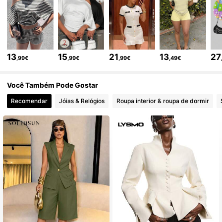
1.1M Seguidores
4,85
1.1M Seguidores
4,85
13
15
21
13
27
,99€
,99€
,99€
,49€
1.1M Seguidores
4,85
Você Também Pode Gostar
Recomendar
Jóias & Relógios
Roupa interior & roupa de dormir
1.1M Seguidores
4,85
1.1M Seguidores
4,85
1.1M Seguidores
4,85
1.1M Seguidores
4,85