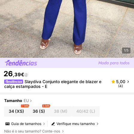
1/5
26
,39€
Slaydiva Conjunto elegante de blazer e
5,00
calça estampados - E
(4)
Tamanho
EU
7 left
1 left
34
(XS)
36
(S)
38
(M)
40/42
(L)
Guia de tamanhos
Verifique meu tamanho
Não é o seu tamanho? Conte-nos