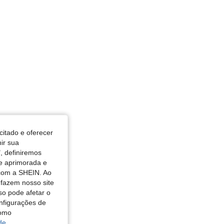
rmato do corpo: Maçã, Cor: azul-púrpura, Tamanho: S
citado e oferecer
nir sua
, definiremos
de aprimorada e
 com a SHEIN. Ao
 fazem nosso site
so pode afetar o
nfigurações de
como
de.