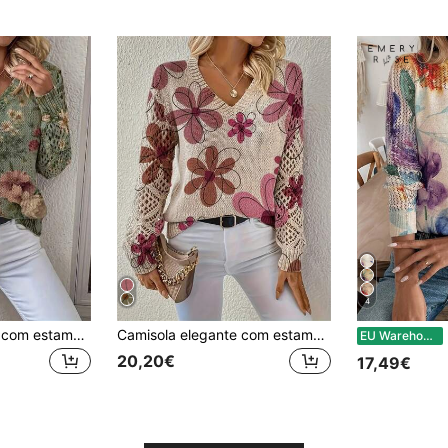
4
Camisola elegante com estampado floral, decote em V e manga comprida, versátil para primavera, verão, outono e inverno, estilo boémio, para viagens
Camisola elegante com estampado floral, decote em V e manga comprida, versátil para primavera, verão, outono e inverno, estilo boémio, para viagens e outono
EME
EU Warehouse
20,20€
17,49€