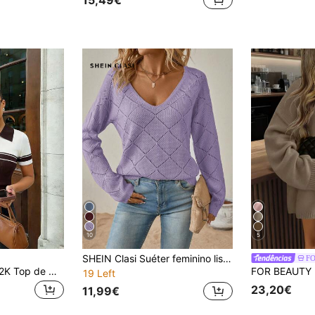
10
5
SHEIN Clasi Suéter feminino liso com decote em V, manga comprida, vazado, solto, primavera/outono, manga comprida
F
Primavera/Verão Y2K Top de Malha com Gola Polo em Contraste Café e Branco, Manga Curta, Canelado, Retrô, Macio e Casual para Uso Diário & Festa
19 Left
23,20€
11,99€