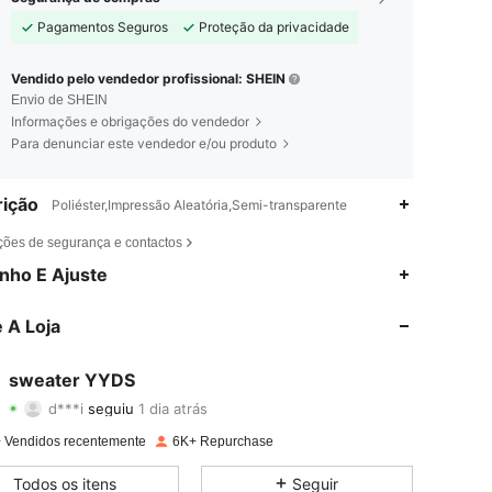
Pagamentos Seguros
Proteção da privacidade
Vendido pelo vendedor profissional: SHEIN
Envio de SHEIN
Informações e obrigações do vendedor
Para denunciar este vendedor e/ou produto
ição
Poliéster,Impressão Aleatória,Semi-transparente
ções de segurança e contactos
4,77
50
3.5K
nho E Ajuste
4,77
50
3.5K
 A Loja
4,77
50
3.5K
sweater YYDS
d***i
seguiu
1 dia atrás
4,77
50
3.5K
Avaliação
Itens
Seguidores
 Vendidos recentemente
6K+ Repurchase
4,77
50
3.5K
Todos os itens
Seguir