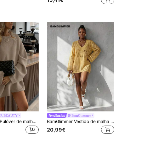
OR BEAUTY
BamGlimmer
FOR BEAUTY Pulôver de malha para mulher Y2K de outono/inverno, cor lisa, gola redonda, manga comprida, corte largo, casual, moda para deslocações e uso diário
BamGlimmer Vestido de malha vazada de cor lisa para mulher
20,99€