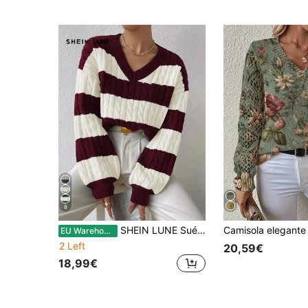
8
SHEIN LUNE Suéter de tricô bicolor com ombros caídos, blusa de manga comprida, suéter de tricô para outono/inverno.
EU Warehouse
2 Left
20,59€
18,99€