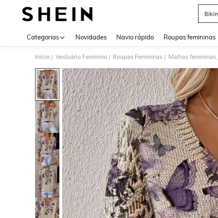
Bikin
Use up 
Categorias
Novidades
Navio rápido
Roupas femininas
Início
Vestuário Feminino
Roupas Femininas
Malhas femininas
/
/
/