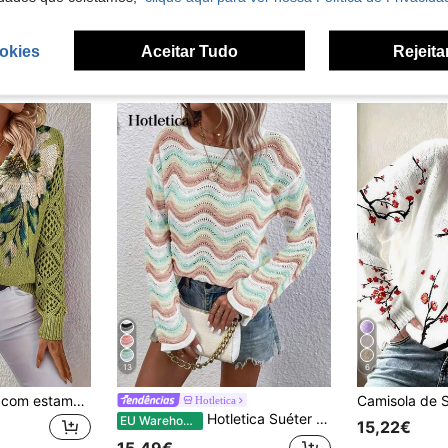
okies
Aceitar Tudo
Rejeita
13
6
Camisola elegante com estampado floral, decote em V e manga comprida, versátil para primavera, verão, outono e inverno, estilo boémio, para viagens e férias
Hotletica
Hotletica Suéter de malha, minimalista, casual, para uso diário, outono/inverno
EU Warehouse
15,22€
15,49€