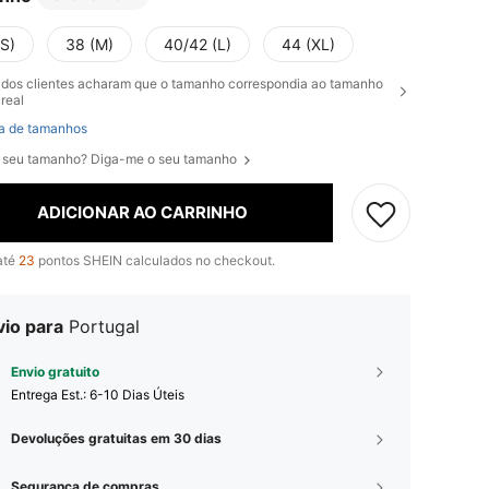
(S)
38 (M)
40/42 (L)
44 (XL)
dos clientes acharam que o tamanho correspondia ao tamanho
real
a de tamanhos
 seu tamanho? Diga-me o seu tamanho
ADICIONAR AO CARRINHO
até
23
pontos SHEIN calculados no checkout.
vio para
Portugal
Envio gratuito
Entrega Est.:
6-10 Dias Úteis
Devoluções gratuitas em 30 dias
Segurança de compras