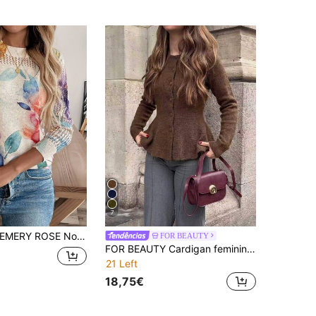
7
RY ROSE Novo suéter feminino vintage com estampa tie-dye, gola redonda, leve, de seda gelada, estiloso para primavera e verão, suéteres florais para mulheres, tops coloridos para mulheres, blusas femininas, suéteres de verão de manga comprida para mulheres, suéteres femininos
FOR BEAUTY
FOR BEAUTY Cardigan feminino para outono/inverno, castanho, manga comprida, corte slim, malha canelada, gola redonda, abotoado, bainha peplum, estilo Y2K, casual, para festa e saídas
21 Left
18,75€