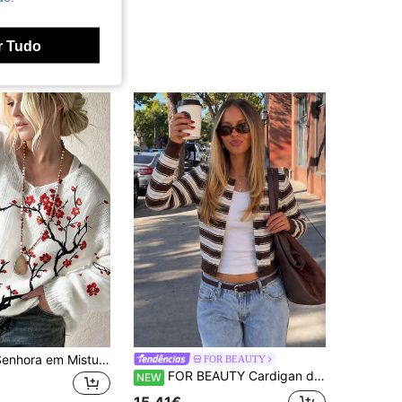
r Tudo
Camisola de Senhora em Mistura de Mohair Felpuda | Pullover de Outono/Inverno Rosa Acinzentado com Decote em V | Top de Malha Macio com Ombros Caídos, Baile de Formatura, Halloween, Regresso às Aulas
FOR BEAUTY
FOR BEAUTY Cardigan de malha ajustado para mulher, estilo Y2K, castanho chocolate às riscas, gola redonda e botões, adequado para campus, regresso às aulas, concertos e uso diário
NEW
15,41€