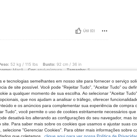
Útil (0)
 115 lbs, Busto: 92 cm / 36 in, Cintura: 94 cm / 37 in, Ancas: 80 cm / 31 in, Fo
Peso:
52 kg / 115 lbs
Busto:
92 cm / 36 in
corpo:
Maçã
Cor:
azul-púrpura
Tamanho:
S
s e tecnologias semelhantes em nosso site para fornecer o serviço soli
cia de site possível. Você pode "Rejeitar Tudo", "Aceitar Tudo" ou defi
ookie a qualquer momento de sua escolha. Ao selecionar "Aceitar Tudo"
opcionais, que nos ajudam a analisar o tráfego, oferecer funcionalida
Útil (0)
onteúdo e os anúncios para complementar sua experiência de compra
tar Tudo", você permite o uso de cookies estritamente necessários que
pode desativá-los alterando as configurações do seu navegador, mas is
liações
 site. Para saber mais sobre os cookies que usamos e ajustar suas co
s, selecione "Gerenciar Cookies". Para obter mais informações sobre 
dados que coletamos,
clique aqui para ver nossa Política de Privacida