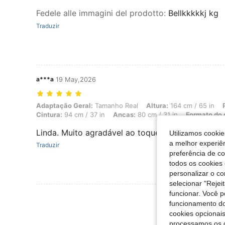
Fedele alle immagini del prodotto
:
Bellkkkkkj kg
Traduzir
a***a
19 May,2026
Adaptação Geral: Tamanho Real, Altura: 164 cm / 65 in, Peso: 52 kg /
Adaptação Geral:
Tamanho Real
Altura:
164 cm / 65 in
Cintura:
94 cm / 37 in
Ancas:
80 cm / 31 in
Formato do 
Linda. Muito agradável ao toque. Cores bonitas.
Utilizamos cookie
a melhor experiên
Traduzir
preferência de c
todos os cookies 
personalizar o c
selecionar "Rejei
funcionar. Você 
Ver Mais Ava
funcionamento do
cookies opcionai
processamos os 