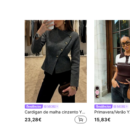
MORI
MORI
Cardigan de malha cinzento Y2K para mulher, casaco de malha com cintura afinadora, botões metálicos assimétricos, adequado para encontros e deslocações no outono/inverno
23,28€
15,83€