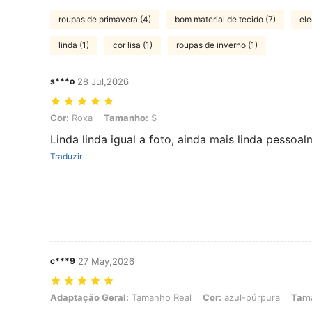
roupas de primavera (4)
bom material de tecido (7)
ele
linda (1)
cor lisa (1)
roupas de inverno (1)
s***o
28 Jul,2026
Cor: Roxa, Tamanho: S
Cor:
Roxa
Tamanho:
S
Linda linda igual a foto, ainda mais linda pessoa
Traduzir
c***9
27 May,2026
Adaptação Geral: Tamanho Real, Cor: azul-púrpura, Tamanho: XL
Adaptação Geral:
Tamanho Real
Cor:
azul-púrpura
Tam