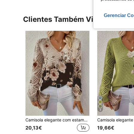
Gerenciar Co
Clientes Também Visitaram
4
Camisola elegante com estampado floral, decote em V e manga comprida, versátil para primavera, verão, outono e inverno, estilo boémio, para viagens e férias, preta, outono
20,13€
19,66€