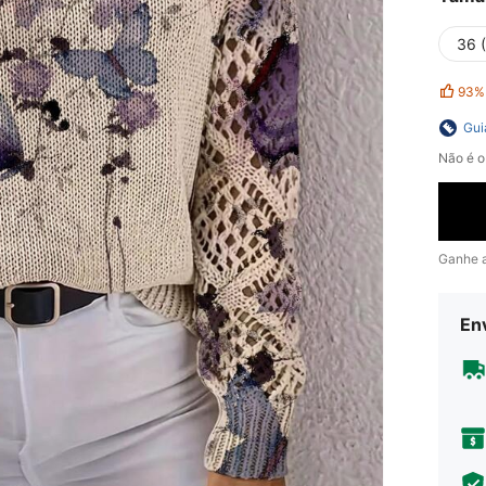
36 
93%
Gui
Não é o
Ganhe 
En