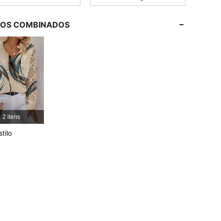
4,77
50
3.5K
LOS COMBINADOS
4,77
50
3.5K
4,77
50
3.5K
4,77
50
3.5K
4,77
50
3.5K
2 itens
tilo