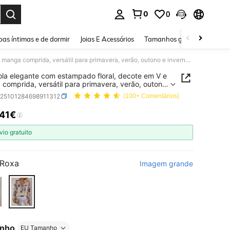
0
0
ar. Press Enter to select.
as íntimas e de dormir
Joias E Acessórios
Tamanhos grandes
Sapa
Camisola elegante com estampado floral, decote em V e manga comprida, versátil para primavera, verão, outono e inverno, estilo boémio, para viagens e férias
la elegante com estampado floral, decote em V e
comprida, versátil para primavera, verão, outono
rno, estilo boémio, para viagens e férias
z25101284698911312
(100+ Comentários)
,41€
ICE AND AVAILABILITY
vio gratuito
Roxa
Imagem grande
nho
EU Tamanho