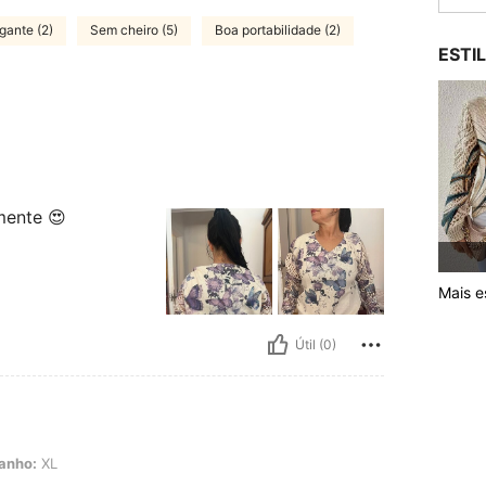
gante (2)
Sem cheiro (5)
Boa portabilidade (2)
ESTI
lmente 😍
Mais es
Útil (0)
anho:
XL