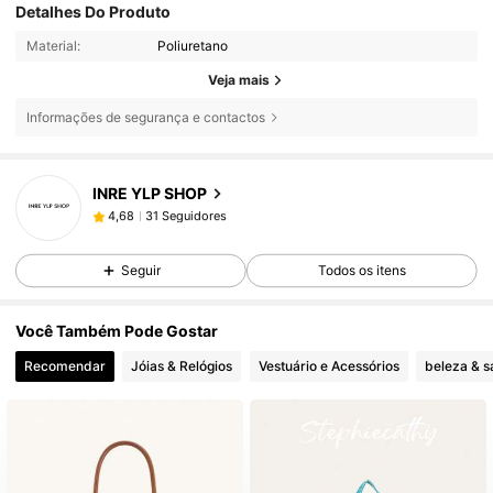
Detalhes Do Produto
Material:
Poliuretano
Veja mais
Informações de segurança e contactos
31 Seguidores
4,68
INRE YLP SHOP
31 Seguidores
4,68
t***5
seguiu
1 dia atrás
31 Seguidores
4,68
Seguir
Todos os itens
31 Seguidores
4,68
Você Também Pode Gostar
Recomendar
Jóias & Relógios
Vestuário e Acessórios
beleza & 
31 Seguidores
4,68
31 Seguidores
4,68
31 Seguidores
4,68