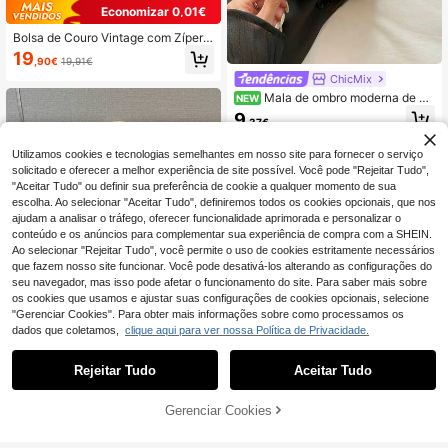
Economizar 0,01€
Bolsa de Couro Vintage com Zíper,
Estilo Europeu e Americano, Bolsa d
19
,90€
19,91€
e Ombro/Manual/Sob o Braço com
ChicMix
Design Único
Mala de ombro moderna de co
NEW
r lisa com aba e fecho metálico, ele
9
,37€
gante e versátil, acolchoada em dia
mante com corrente, mala a tiracolo
para mulher, adequada para compra
Utilizamos cookies e tecnologias semelhantes em nosso site para fornecer o serviço
s, carteira, mulheres jovens, estuda
solicitado e oferecer a melhor experiência de site possível. Você pode "Rejeitar Tudo",
ntes universitárias, recém-chegada
"Aceitar Tudo" ou definir sua preferência de cookie a qualquer momento de sua
s e trabalhadoras de escritório, idea
escolha. Ao selecionar "Aceitar Tudo", definiremos todos os cookies opcionais, que nos
l para escritório, universidade, traba
ajudam a analisar o tráfego, oferecer funcionalidade aprimorada e personalizar o
lho, negócios, deslocações, ativida
conteúdo e os anúncios para complementar sua experiência de compra com a SHEIN.
des ao ar livre, viagens e passeios
Ao selecionar "Rejeitar Tudo", você permite o uso de cookies estritamente necessários
que fazem nosso site funcionar. Você pode desativá-los alterando as configurações do
seu navegador, mas isso pode afetar o funcionamento do site. Para saber mais sobre
os cookies que usamos e ajustar suas configurações de cookies opcionais, selecione
"Gerenciar Cookies". Para obter mais informações sobre como processamos os
dados que coletamos,
clique aqui para ver nossa Política de Privacidade.
Rejeitar Tudo
Aceitar Tudo
Sunflower Women's Bag
ADICIONAR AO
Bolsa de ombro feminina moderna,
Gerenciar Cookies
COMPRE AGORA
versátil e minimalista em formato de
9
CARRINHO
36 Left
meia-lua.