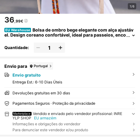
1/6
36
,99€
Bolsa de ombro bege elegante com alça ajustáv
EU Warehouse
el. Design coreano confortável, ideal para passeios, enco
ntros e viagens. Dimensões: 20 x 15 x 8 cm.
Quantidade:
Envio para
Portugal
Envio gratuito
Entrega Est.:
6-10 Dias Úteis
Devoluções gratuitas em 30 dias
Pagamentos Seguros · Proteção da privacidade
Vendido e enviado pelo vendedor profissional: INRE
Marketplace
YLP SHOP
EU armazém
Informações e obrigações do vendedor
Para denunciar este vendedor e/ou produto