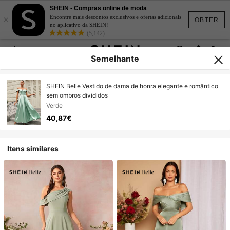
SHEIN - Compras online de moda
×
Encontre mais descontos exclusivos e ofertas adicionais
OBTER
no aplicativo da SHEIN!
(5,142)
Semelhante
SHEIN Belle Vestido de dama de honra elegante e romântico
sem ombros divididos
Verde
40,87€
Itens similares