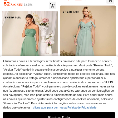
álvia com Bordado Floral e Costas
xas, cintura marcada, vestido fluido
52
,73€
-2%
53,95€
Descobertas, Adequado para Festa
em linha A com bainha assimétrica
de Aniversário, Férias, Casamento
com babados nas costas, vestido el
na Praia e Outono
egante
21
8
Everpretty
Vestido de Dama de Honra em Chiff
#Glamour de férias
70
on Amarelo, Manga Curta, Franzido,
,80€
Elitara Vestido longo elegante estilo
Decote em V, Drapeado, Costas Ab
sereia com ombros de fora e franzid
20 Left
Utilizamos cookies e tecnologias semelhantes em nosso site para fornecer o serviço
ertas, Bainha Assimétrica, Design d
os, adequado para casamentos, ev
32
solicitado e oferecer a melhor experiência de site possível. Você pode "Rejeitar Tudo",
e Outono
,99€
entos, festas, lua de mel, madrinhas
"Aceitar Tudo" ou definir sua preferência de cookie a qualquer momento de sua
(adulto)
escolha. Ao selecionar "Aceitar Tudo", definiremos todos os cookies opcionais, que nos
ajudam a analisar o tráfego, oferecer funcionalidade aprimorada e personalizar o
conteúdo e os anúncios para complementar sua experiência de compra com a SHEIN.
SHEIN Belle Ombro Frio Frente Cru
Ao selecionar "Rejeitar Tudo", você permite o uso de cookies estritamente necessários
zada Vestido De Dama De Honra
9 Left
SHEIN Belle Vestido De Dama De H
que fazem nosso site funcionar. Você pode desativá-los alterando as configurações do
53
onra Sem Alças Com Textura Patch
2 Left
,49€
seu navegador, mas isso pode afetar o funcionamento do site. Para saber mais sobre
work De Cor Sólida
28
os cookies que usamos e ajustar suas configurações de cookies opcionais, selecione
,79€
"Gerenciar Cookies". Para obter mais informações sobre como processamos os
dados que coletamos,
clique aqui para ver nossa Política de Privacidade.
Rejeitar Tudo