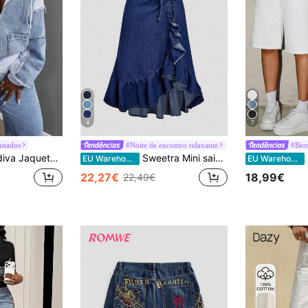
4
7
astados
#Noite de encontro relaxante
#Ber
al de jeans com capuz, cordão e zíper, para uso diário. Manga longa.
Sweetra Mini saia jeans casual elegante com amarração e babados na bainha
S
EU Warehouse
EU Warehouse
22,27€
18,99€
22,49€