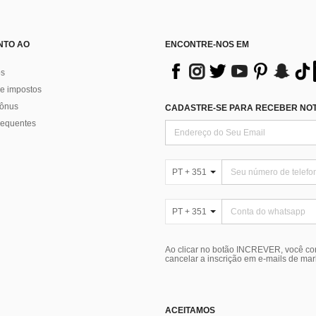
NTO AO
ENCONTRE-NOS EM
os
e impostos
bônus
CADASTRE-SE PARA RECEBER NOTÍ
requentes
PT + 351
PT + 351
Ao clicar no botão INCREVER, você c
cancelar a inscrição em e-mails de ma
ACEITAMOS