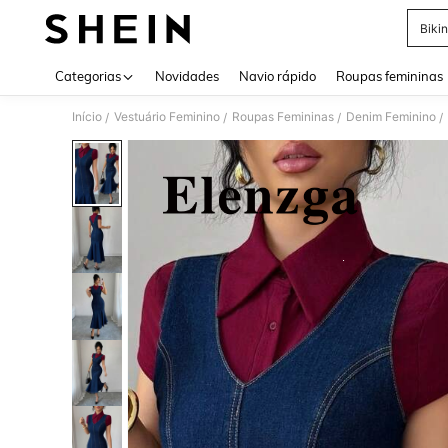
Bikin
Use up 
Categorias
Novidades
Navio rápido
Roupas femininas
Início
Vestuário Feminino
Roupas Femininas
Denim Feminino
/
/
/
/