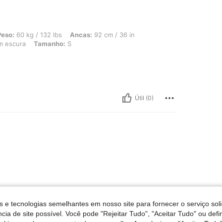
/ 132 lbs, Ancas: 92 cm / 36 in, Cintura: 90 cm / 35 in, Busto: 70 cm / 28 in, Co
Peso:
60 kg / 132 lbs
Ancas:
92 cm / 36 in
 escura
Tamanho:
S
Útil (0)
s e tecnologias semelhantes em nosso site para fornecer o serviço soli
cia de site possível. Você pode "Rejeitar Tudo", "Aceitar Tudo" ou defi