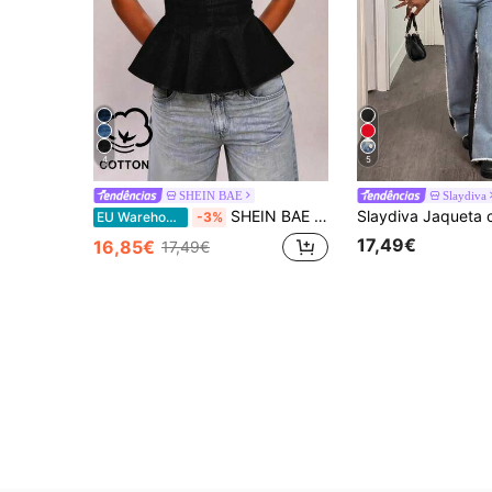
4
5
SHEIN BAE
Slaydiva
SHEIN BAE Top casual de ganga sem mangas com decote redondo e bainha com folhos para mulher
EU Warehouse
-3%
17,49€
16,85€
17,49€