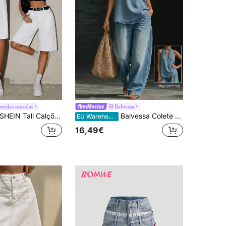
mudas ousadas
Balvessa
HEIN Tall Calções Bermuda de Gangue Soltos e Casuais para Mulher com Bolsos, para Mulheres Altas
Balvessa Colete feminino de ganga casual solto com gola xale
EU Warehouse
16,49€