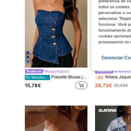
preferência de c
todos os cookies 
personalizar o c
selecionar "Rejei
funcionar. Você 
funcionamento do
cookies opcionai
processamos os 
Gerenciar Co
7
#Roupas Peplum
NÖISTA
Poéselle Blusas jeans femininas com estrutura assimétrica e botões de metal, blusas femininas azuis, blusas jeans femininas, blusas tomara que caia, blusas tomara que caia jeans, blusas elegantes femininas de verão, botões frontais, bainha assimétrica, blusa jeans, dinheiro antigo, volta às aulas, country, concerto, negócios, casual, blusas femininas para sair, convidadas de casamento, mulheres, Y2K, fofas, estilo western, para mulheres, escritório, para mulheres, trabalho, sair
Nöista Jaqueta curta às riscas para mulher em tons de rosa 
EU Warehouse
-2%
15,78€
28,73€
29,49€