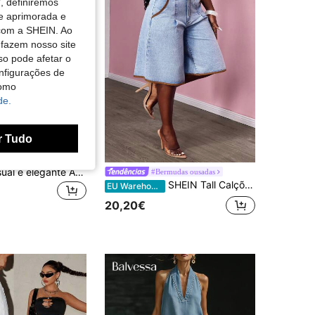
, definiremos
de aprimorada e
 com a SHEIN. Ao
 fazem nosso site
so pode afetar o
nfigurações de
como
de.
r Tudo
Saia jeans casual e elegante ARWY, modelo evasê, estilo minimalista americano, cor sólida versátil, bolso com zíper, sem elasticidade, ideal para uso diário, viagens, palco, shows, aeroporto, férias e todas as estações. Primavera
#Bermudas ousadas
SHEIN Tall Calções de ganga casuais para mulher com efeito lavado, blocos de cor e acabamento contrastante, para mulheres altas
EU Warehouse
20,20€