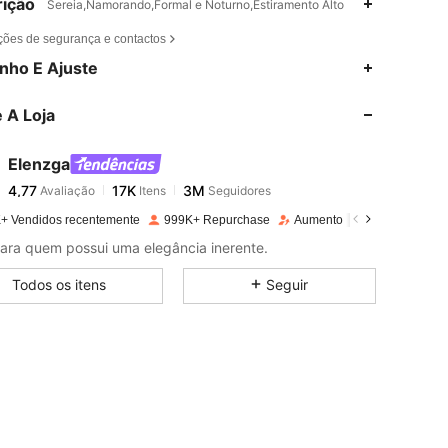
ição
Sereia,Namorando,Formal e Noturno,Estiramento Alto
ções de segurança e contactos
4,77
17K
3M
nho E Ajuste
 A Loja
4,77
17K
3M
Elenzga
4,77
17K
3M
Avaliação
Itens
Seguidores
c***s
pago
1 dia atrás
+ Vendidos recentemente
999K+ Repurchase
Aumento de seguidores 11
4,77
17K
3M
para quem possui uma elegância inerente.
Todos os itens
Seguir
4,77
17K
3M
4,77
17K
3M
4,77
17K
3M