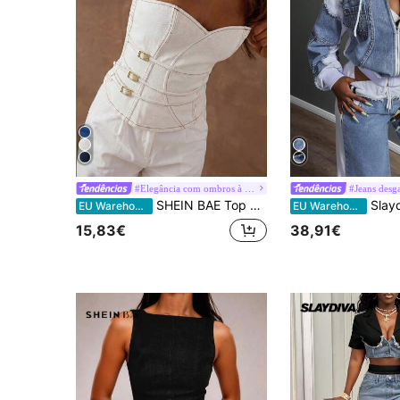
#Elegância com ombros à mostra
#Jeans desg
SHEIN BAE Top bustiê feminino casual e versátil em jeans, com botões e cor sólida.
Slaydiva Jaqueta feminina casu
EU Warehouse
EU Warehouse
15,83€
38,91€