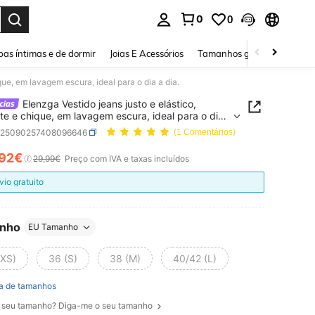
0
0
ar. Press Enter to select.
as íntimas e de dormir
Joias E Acessórios
Tamanhos grandes
Sapa
que, em lavagem escura, ideal para o dia a dia.
Elenzga Vestido jeans justo e elástico,
te e chique, em lavagem escura, ideal para o dia
z25090257408096646
(1 Comentários)
,92€
ICE AND AVAILABILITY
29,99€
Preço com IVA e taxas incluídos
vio gratuito
nho
EU Tamanho
(XS)
36 (S)
38 (M)
40/42 (L)
a de tamanhos
 seu tamanho? Diga-me o seu tamanho