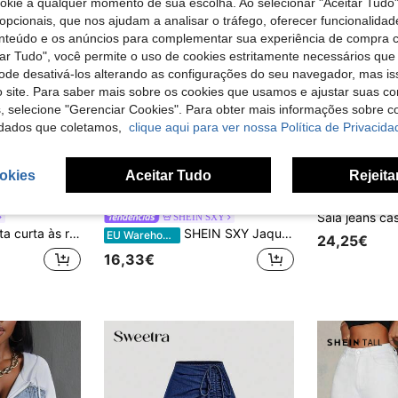
ookie a qualquer momento de sua escolha. Ao selecionar "Aceitar Tudo"
opcionais, que nos ajudam a analisar o tráfego, oferecer funcionalida
onteúdo e os anúncios para complementar sua experiência de compra
tar Tudo", você permite o uso de cookies estritamente necessários que
pode desativá-los alterando as configurações do seu navegador, mas is
 site. Para saber mais sobre os cookies que usamos e ajustar suas co
s, selecione "Gerenciar Cookies". Para obter mais informações sobre 
dados que coletamos,
clique aqui para ver nossa Política de Privacida
okies
Aceitar Tudo
Rejeita
6
5
SHEIN SXY
quente e ferrugem com bolsos de retalho contrastantes
SHEIN SXY Jaqueta colete feminina casual de verão, sem mangas, com abotoamento simples, ideal para o dia a dia.
EU Warehouse
24,25€
16,33€