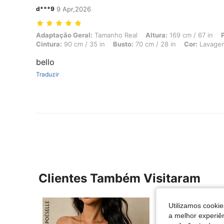
d***9
9 Apr,2026
Adaptação Geral: Tamanho Real, Altura: 169 cm / 67 in, Peso: 60 kg 
Adaptação Geral:
Tamanho Real
Altura:
169 cm / 67 in
Cintura:
90 cm / 35 in
Busto:
70 cm / 28 in
Cor:
Lavagem
bello
Traduzir
Clientes Também Visitaram
Utilizamos cookie
a melhor experiên