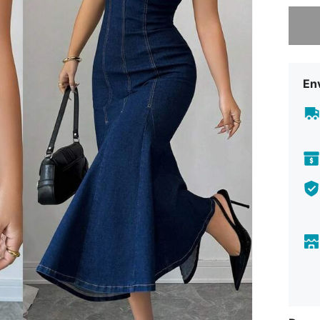
Desculp
En