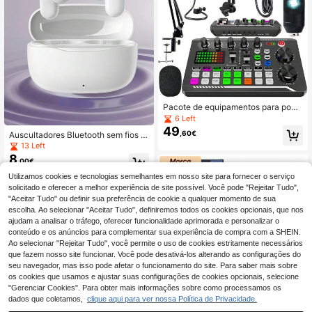
Pacote de equipamentos para podc
ast, pacote de estúdio de gravação
6 Left
com modificador de voz, placa de s
49
,60€
Auscultadores Bluetooth sem fios c
om ao vivo - interface de áudio par
om microfone incorporado para cha
a laptop, Vlog, transmissão ao vivo
13 Left
madas nítidas, bateria de longa dur
8
,00€
ação, design resistente ao suor, co
mpatíveis com dispositivos iOS e A
Utilizamos cookies e tecnologias semelhantes em nosso site para fornecer o serviço
ndroid, adequados para fitness, corr
solicitado e oferecer a melhor experiência de site possível. Você pode "Rejeitar Tudo",
ida e uso diário
"Aceitar Tudo" ou definir sua preferência de cookie a qualquer momento de sua
escolha. Ao selecionar "Aceitar Tudo", definiremos todos os cookies opcionais, que nos
ajudam a analisar o tráfego, oferecer funcionalidade aprimorada e personalizar o
conteúdo e os anúncios para complementar sua experiência de compra com a SHEIN.
Ao selecionar "Rejeitar Tudo", você permite o uso de cookies estritamente necessários
que fazem nosso site funcionar. Você pode desativá-los alterando as configurações do
seu navegador, mas isso pode afetar o funcionamento do site. Para saber mais sobre
os cookies que usamos e ajustar suas configurações de cookies opcionais, selecione
"Gerenciar Cookies". Para obter mais informações sobre como processamos os
dados que coletamos,
clique aqui para ver nossa Política de Privacidade.