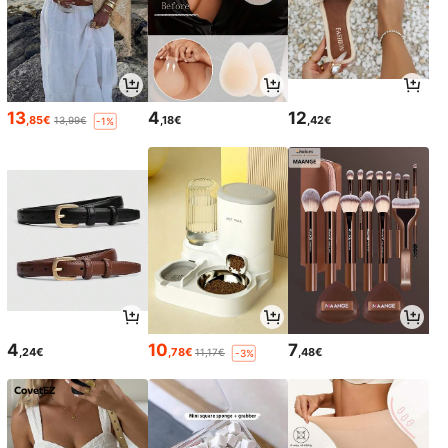
13
4
12
,85€
,18€
,42€
13,99€
-1%
4
10
7
,24€
,78€
,48€
11,17€
-3%