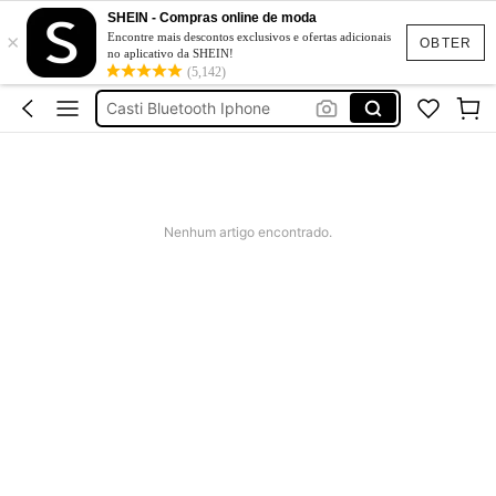
Set Cu Top Fara Bretele
SHEIN - Compras online de moda
×
Căști Bluetooth
Encontre mais descontos exclusivos e ofertas adicionais
OBTER
no aplicativo da SHEIN!
Geacă De Blugi Neagră
(5,142)
Casti Bluetooth Iphone
Tricou Cu Aripi Pe Spate
Set Cu Top Fara Bretele
Căști Bluetooth
Nenhum artigo encontrado.