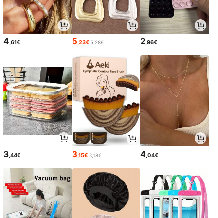
4
5
2
,61€
,23€
,96€
5,28€
3
3
4
,44€
,15€
,04€
3,18€