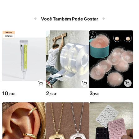
Você Também Pode Gostar
10
2
3
,61€
,98€
,15€