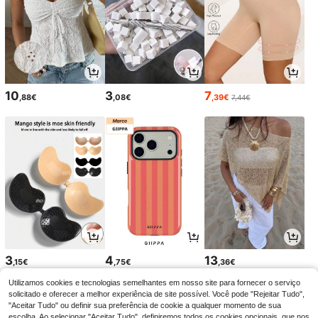
10
3
7
,88€
,08€
,39€
7,44€
3
4
13
,15€
,75€
,36€
Utilizamos cookies e tecnologias semelhantes em nosso site para fornecer o serviço
solicitado e oferecer a melhor experiência de site possível. Você pode "Rejeitar Tudo",
"Aceitar Tudo" ou definir sua preferência de cookie a qualquer momento de sua
escolha. Ao selecionar "Aceitar Tudo", definiremos todos os cookies opcionais, que nos