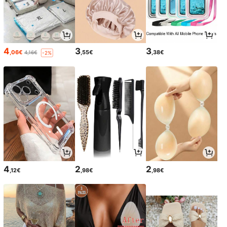
4
3
3
,06€
,55€
,38€
4,16€
-2%
4
2
2
,12€
,98€
,98€