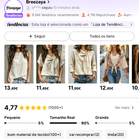
Breezaya
b***p
está a navegar
617K Seguidores
4,78
9.6M Vendidos recentemente
4.7M Repurchase
Aumento 
Esta loja é selecionada como um
「Loja de Tendências」
617K Seguidores
4,78
Seguir
Todos os itens
617K Seguidores
4,78
617K Seguidores
4,78
13
11
11
12
10
,49€
,49€
,99€
,49€
617K Seguidores
4,78
4,77
(1000+)
Ver mais
617K Seguidores
4,78
Pequeno
Tamanho Real
Grande
5%
90%
5%
bom material de tecido
(100+)
vai recomprar
(2)
linda
(20)
617K Seguidores
4,78