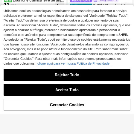
Louniche Camisa leve de algo
NEW
11
dão para mulher, cor lisa, decote em
SHEIN Blusa feminina
,87€
EU Warehouse
V, mangas morcego, corte largo, ca
com decote em V e mangas curtas,
#1 Mais Vendido
em Entalhado Tops, blusas e camisetas femininas
Utilizamos cookies e tecnologias semelhantes em nosso site para fornecer o serviço
sual, para uso diário, deslocações e
tecido confortável, ideal para férias,
11
solicitado e oferecer a melhor experiência de site possível. Você pode "Rejeitar Tudo",
férias, estilo versátil para a época d
,38€
uso diário, ocasiões casuais, praia,
"Aceitar Tudo" ou definir sua preferência de cookie a qualquer momento de sua
e regresso às aulas e Dia do Profes
encontros, festas e férias urbanas d
sor
escolha. Ao selecionar "Aceitar Tudo", definiremos todos os cookies opcionais, que nos
e verão. Versátil.
ajudam a analisar o tráfego, oferecer funcionalidade aprimorada e personalizar o
conteúdo e os anúncios para complementar sua experiência de compra com a SHEIN.
Ao selecionar "Rejeitar Tudo", você permite o uso de cookies estritamente necessários
que fazem nosso site funcionar. Você pode desativá-los alterando as configurações do
seu navegador, mas isso pode afetar o funcionamento do site. Para saber mais sobre
os cookies que usamos e ajustar suas configurações de cookies opcionais, selecione
"Gerenciar Cookies". Para obter mais informações sobre como processamos os
dados que coletamos,
clique aqui para ver nossa Política de Privacidade.
Rejeitar Tudo
Aceitar Tudo
4
ADICIONAR AO
Gerenciar Cookies
Franclia Camisas eleg
EU Warehouse
COMPRE AGORA
8
11
antes, camisas casuais, camisas da
CARRINHO
,83€
moda, camisas de pulôver, camisas
Breezaya
brancas, camisas de verão, camisa
s femininas, camisas femininas estil
SHEIN Holidaya Blusa
EU Warehouse
o country, roupas femininas para o t
de Senhora com Gola de Laço e Arti
#3 Mais Vendido
em Cáqui Blusas de escritório macias
rabalho, blusas, camisas femininas
culações de Bambu, Cáqui, Verão,
8
,99€