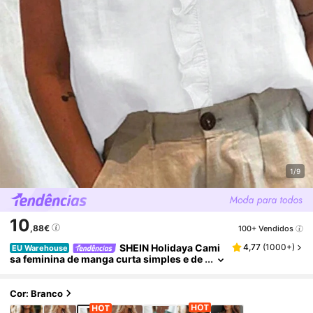
1/9
10
,88€
100+ Vendidos
SHEIN Holidaya Cami
4,77
(
1000+
)
EU Warehouse
sa feminina de manga curta simples e de
cor sólida com decoração de renda
Cor: Branco