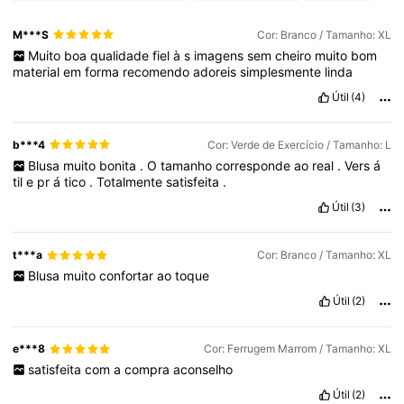
M***S
Cor: Branco / Tamanho: XL
Muito
boa
qualidade
fiel
à
s
imagens
sem
cheiro
muito
bom
617K Seguidores
4,78
material
em
forma
recomendo
adoreis
simplesmente
linda
Útil
(4)
617K Seguidores
4,78
b***4
Cor: Verde de Exercício / Tamanho: L
Blusa
muito
bonita
.
O
tamanho
corresponde
ao
real
.
Vers
á
617K Seguidores
4,78
til
e
pr
á
tico
.
Totalmente
satisfeita
.
Útil
(3)
t***a
Cor: Branco / Tamanho: XL
Blusa
muito
confortar
ao
toque
Útil
(2)
e***8
Cor: Ferrugem Marrom / Tamanho: XL
satisfeita
com
a
compra
aconselho
Útil
(2)