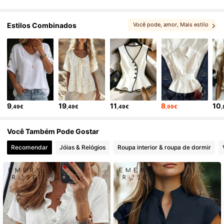
Estilos Combinados
Você pode, amor
, Mais estilo
, Você também pode gostar
, Você pode gostar
9
19
11
8
10
,49€
,49€
,49€
,99€
Você Também Pode Gostar
Recomendar
Jóias & Relógios
Roupa interior & roupa de dormir