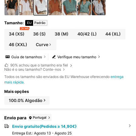
Tamanho
:
EU
Padrão
26 left
34
(XS)
36
(S)
38
(M)
40/42
(L)
44
(XL)
46
(XXL)
Curve
Guia de tamanhos
Verifique meu tamanho
90%
achou que o tamanho era fiel
Não é o seu tamanho? Conte-nos
Todos os tamanho são enviados da EU Warehouse oferecendo
entrega
mais rápida
.
Mais opções
100.0% Algodão
Envio para
Portugal
Envio gratuito(Pedidos ≥ 14,90€)
Entrega Est.:
Agosto 13 - Agosto 25