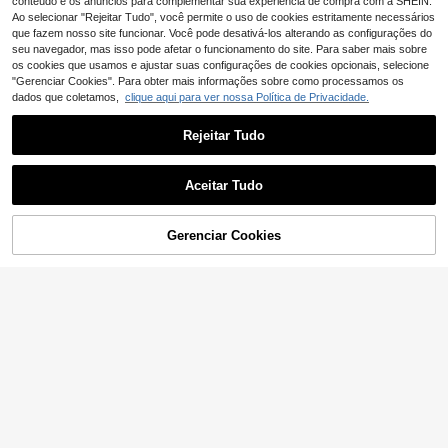
era/verão.
conteúdo e os anúncios para complementar sua experiência de compra com a SHEIN.
Ao selecionar "Rejeitar Tudo", você permite o uso de cookies estritamente necessários
que fazem nosso site funcionar. Você pode desativá-los alterando as configurações do
seu navegador, mas isso pode afetar o funcionamento do site. Para saber mais sobre
os cookies que usamos e ajustar suas configurações de cookies opcionais, selecione
"Gerenciar Cookies". Para obter mais informações sobre como processamos os
dados que coletamos,
clique aqui para ver nossa Política de Privacidade.
7
SHEIN EZwear Molet
EU Warehouse
Rejeitar Tudo
9
om feminino com capuz e estampa
,49€
de leopardo, forro térmico, moda ou
Mostrar artigos semelhantes em stock
Veja tudo
tono/inverno
Aceitar Tudo
Desculpe, este produto está esgotado.
#Vibe de moletom urbano
12
MUSERA Blusa de moletom croppe
Gerenciar Cookies
ESGOTADO
d com zíper e mangas compridas, i
4 Left
#Garota Limpa
deal para a primavera, fofa e casua
20
,79€
l, perfeita para o Dia dos Namorado
INAWLY Blusa de mol
EURMUSE Moletom c
EU Warehouse
EU Warehouse
s.
15
12
etom com capuz, zíper, cordão e for
om capuz, zíper e cordão, 100% alg
,99€
,06€
ro térmico, manga longa, ideal para
odão, cor lisa.
formatura, volta às aulas, para profe
ssoras e para o outono.