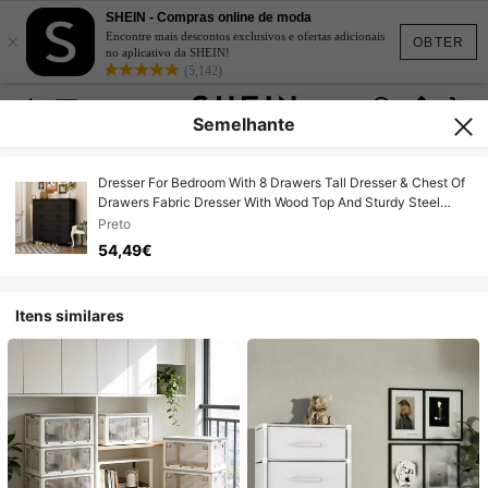
SHEIN - Compras online de moda
×
Encontre mais descontos exclusivos e ofertas adicionais
OBTER
no aplicativo da SHEIN!
(5,142)
Semelhante
Dresser For Bedroom With 8 Drawers Tall Dresser & Chest Of
Drawers Fabric Dresser With Wood Top And Sturdy Steel
Frame
Preto
54,49€
Itens similares