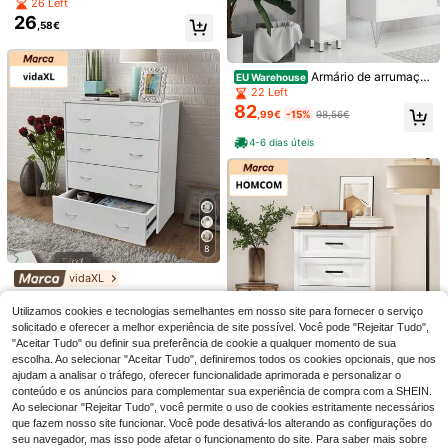
com rodízios ocultos, cor creme, pa
26 Left
nsível
ra sala de estar, cozinha ou mesa d
26
,58€
e cabeceira. Ideal para uso domésti
co.
Armário de arrumaçã
EU Warehouse
o para casa de banho, armário alto
22 Left
com gaveta, 2 prateleiras abertas e
82
,99€
-15%
98,56€
2 armários, organizador de casa de
banho com poupança de espaço, 3
4-6 dias úteis
0 x 30 x 180 cm, branco brilhante
1 unidade de Despertador Eletrônic
o Inteligente com Visor LED Colorid
7 Left
o, Sensor de Temperatura e Umidad
8
8
,20€
e, Controle por Voz, Design Minimal
ista, Disponível em Diversas Cores,
vidaXL
Ideal para Decoração de Casa e Es
madeby BLANC
vidaXL Cômoda
EU Warehouse
NEW
critório, Sala de Estar, Quarto, Mesa
122
com 4 gavetas, aparador, armário,
Utilizamos cookies e tecnologias semelhantes em nosso site para fornecer o serviço
Haus Hana 1 peça de suporte de m
,54€
de Cabeceira e Escrivaninha (Pilha
credenza, armário lateral, armário
27
adeira para plantas medievais, ban
solicitado e oferecer a melhor experiência de site possível. Você pode "Rejeitar Tudo",
,19€
s Não Inclusas)
multiuso, gaveteiro, 60x30,5x71c
co para sapatos, banquinho, mesa p
"Aceitar Tudo" ou definir sua preferência de cookie a qualquer momento de sua
m, branco
ara vasos de 24 cm de altura, para
escolha. Ao selecionar "Aceitar Tudo", definiremos todos os cookies opcionais, que nos
plantas de interior, mesa de apoio m
ajudam a analisar o tráfego, oferecer funcionalidade aprimorada e personalizar o
oderna, suporte para vasos de flore
HOMCOM
conteúdo e os anúncios para complementar sua experiência de compra com a SHEIN.
s, mesa lateral/final redonda peque
HOMCOM Armário co
EU Warehouse
Ao selecionar "Rejeitar Tudo", você permite o uso de cookies estritamente necessários
na
91
m gavetas
que fazem nosso site funcionar. Você pode desativá-los alterando as configurações do
,79€
-10%
101,99€
seu navegador, mas isso pode afetar o funcionamento do site. Para saber mais sobre