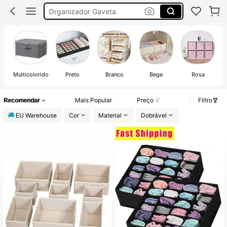
Caixas Organizadoras
Organizador De Roupa
Organizadores De Roupa
Multicolorido
Preto
Branco
Bege
Rosa
Recomendar
Mais Popular
Preço
Filtro
EU Warehouse
Cor
Material
Dobrável