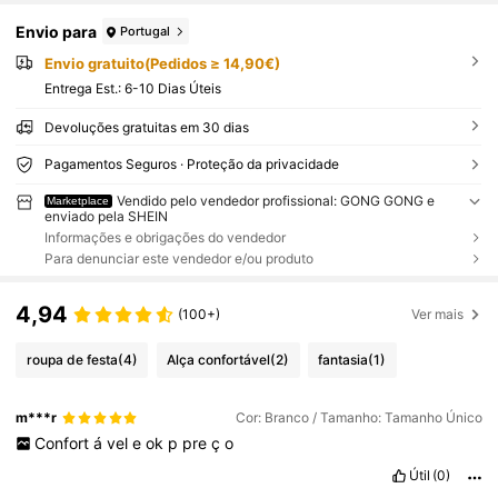
Envio para
Portugal
Envio gratuito(Pedidos ≥ 14,90€)
Entrega Est.:
6-10 Dias Úteis
Devoluções gratuitas em 30 dias
Pagamentos Seguros · Proteção da privacidade
Vendido pelo vendedor profissional: GONG GONG e
Marketplace
enviado pela SHEIN
Informações e obrigações do vendedor
Para denunciar este vendedor e/ou produto
4,94
(100+)
Ver mais
roupa de festa
(4)
Alça confortável
(2)
fantasia
(1)
m***r
Cor: Branco / Tamanho: Tamanho Único
Confort
á
vel
e
ok
p
pre
ç
o
Útil
(0)