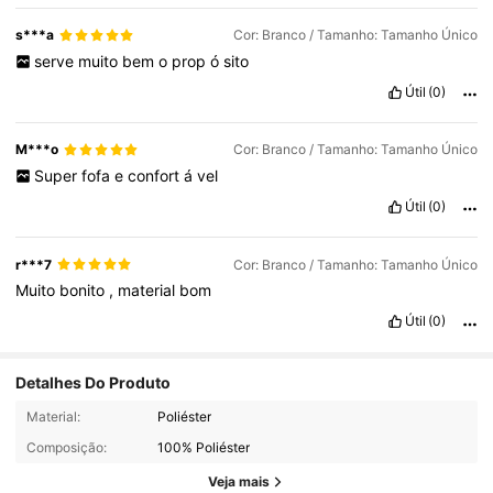
s***a
Cor: Branco / Tamanho: Tamanho Único
serve
muito
bem
o
prop
ó
sito
Útil
(0)
M***o
Cor: Branco / Tamanho: Tamanho Único
Super
fofa
e
confort
á
vel
Útil
(0)
r***7
Cor: Branco / Tamanho: Tamanho Único
Muito
bonito
,
material
bom
Útil
(0)
Detalhes Do Produto
Material:
Poliéster
Composição:
100% Poliéster
Veja mais