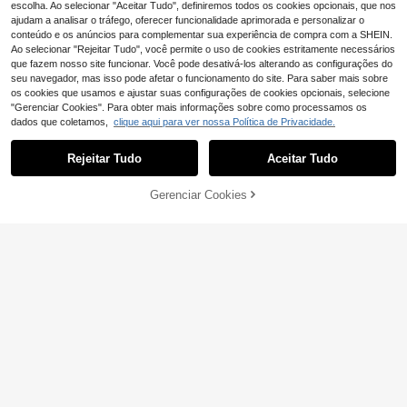
escolha. Ao selecionar "Aceitar Tudo", definiremos todos os cookies opcionais, que nos
s Pais, volta às aulas e material esc
olar.
ajudam a analisar o tráfego, oferecer funcionalidade aprimorada e personalizar o
conteúdo e os anúncios para complementar sua experiência de compra com a SHEIN.
Ao selecionar "Rejeitar Tudo", você permite o uso de cookies estritamente necessários
que fazem nosso site funcionar. Você pode desativá-los alterando as configurações do
seu navegador, mas isso pode afetar o funcionamento do site. Para saber mais sobre
os cookies que usamos e ajustar suas configurações de cookies opcionais, selecione
"Gerenciar Cookies". Para obter mais informações sobre como processamos os
dados que coletamos,
clique aqui para ver nossa Política de Privacidade.
Rejeitar Tudo
Aceitar Tudo
5
Gerenciar Cookies
ADICIONAR AO CARRINHO
Economizar 0,09€
Máscara de dormir blackout (1 unid
ade/2 unidades/3 unidades/4 unida
(1000+)
1 peça de máscara de dormir fofa d
des/5 unidades/10 unidades/15 uni
3
3
e pelúcia rosa, estilo moderno, em fi
,88€
,74€
-2%
3,83€
dades), tecido acetinado, refrescan
bra de poliéster, adequada para via
te e confortável, alivia a fadiga, ide
gens em casa, presente para quart
al para cochilos e sono, material es
o, viagens, escritório, escola, materi
colar.
al de volta às aulas