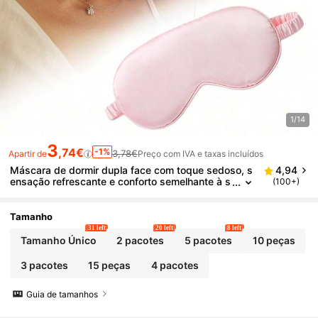
1/14
3
,74€
-1%
3,78€
Apartir de
Preço com IVA e taxas incluídos
Máscara de dormir dupla face com toque sedoso, s
4,94
ensação refrescante e conforto semelhante à s
(100+)
eda, alivia a fadiga, ideal para cochilos, dormir,
pausas no trabalho e na escola, essencial para viag
ens, presente perfeito para familiares, colegas e am
Tamanho
igos.
31 left
20 left
8 left
Tamanho Único
2 pacotes
5 pacotes
10 peças
3 pacotes
15 peças
4 pacotes
Guia de tamanhos