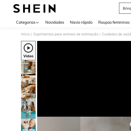
Brin
Use up 
Categorias
Novidades
Navio rápido
Roupas femininas
Início
Suprimentos para animais de estimação
Cuidados de saúd
/
/
Video