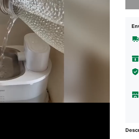
En
Descr