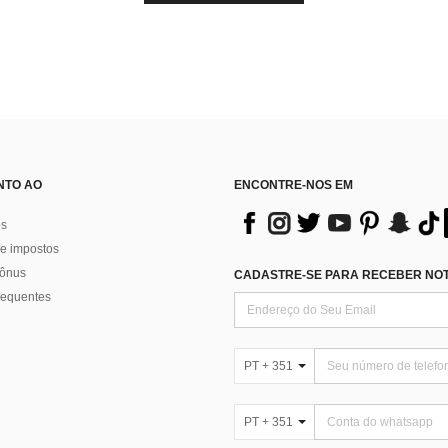
NTO AO
ENCONTRE-NOS EM
os
e impostos
bônus
CADASTRE-SE PARA RECEBER NOTÍ
requentes
PT + 351
PT + 351