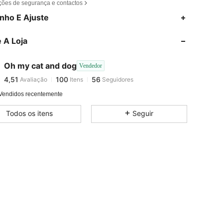
ções de segurança e contactos
4,51
100
56
nho E Ajuste
 A Loja
4,51
100
56
Oh my cat and dog
Vendedor
4,51
100
56
Avaliação
Itens
Seguidores
v***a
pago
1 dia atrás
Vendidos recentemente
4,51
100
56
Todos os itens
Seguir
4,51
100
56
4,51
100
56
4,51
100
56