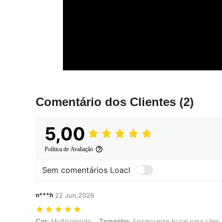
Comentário dos Clientes
(2)
5,00
Política de Avaliação
Sem comentários Loacl
n***h
22 Jun,2026
Cor: Multicolorido, Tamanho: Enxaguante bucal para cães
Cor:
Multicolorido
Tamanho:
Enxaguante bucal para cães