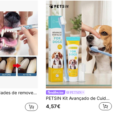
Kit com 2 unidades de removedor de tártaro para animais de estimação, caneta clareadora de dentes, ferramenta de limpeza de placa e tártaro para cães e gatos, escova de limpeza dental para animais de estimação, limpador para dentes amarelados e mau hálito, removedor de tártaro, limpador bucal em espuma, adequado para cães e gatos de pequeno porte, 2 modelos enviados aleatoriamente.
PETSIN
PETSIN Kit Avançado de Cuidados Dentários para Animais de Estimação – Pasta de Dentes com Sabor a Leite para Cães & Gatos com Escova de Dentes e Escova de Dedo – Conjunto de 3 Peças para Remoção de Placa & Tártaro
4,57€