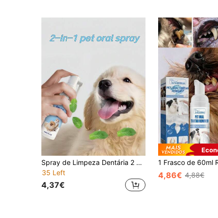
Econ
Spray de Limpeza Dentária 2 em 1 para Animais de Estimação, Limpa os Dentes, Remove Tártaro e Cálculos, Dentes Amarelados, Fórmula Suave, Adequado para Gatos e Cães
35 Left
4,86€
4,88€
4,37€