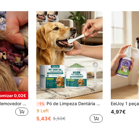
omizar 0,02€
1 Frasco de 60ml Removedor de Tártaro para Animais de Estimação, Remove Tártaro, Dentes Amarelados, Mau Hálito, Limpa os Dentes, Espuma de Limpeza Bucal
Pó de Limpeza Dentária para Cães, Fórmula Equilibrada de Cuidados Orais com Bicarbonato de Sódio para Remoção de Odores, Pó Dentário para Animais de Estimação, Pó de Cuidados Orais Equilibrado Concebido Especificamente para a Saúde Oral Diária dos Cães. A Fórmula Contém Bicarbonato de Sódio, que Remove Eficaz e Suavemente os Resíduos da Superfície dos Dentes e Alivia o Hálito Desagradável. Basta Misturá-lo na Comida do Seu Animal de Estimação Diariamente, Sem Necessidade de Escovagem Complexa.
-1%
9 Left
4,97€
5,43€
5,50€