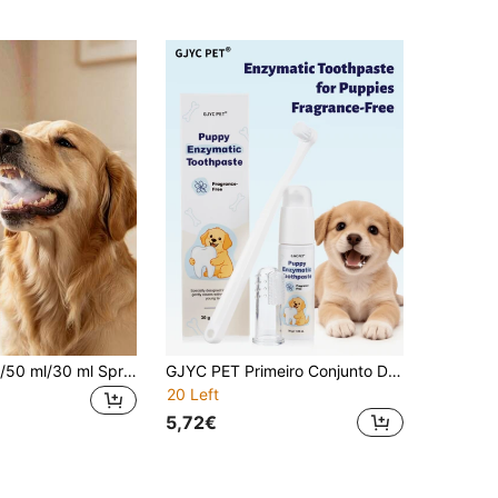
EelJoy 1 peça/50 ml/30 ml Spray Oral e Dentário para Animais de Estimação, Opção Prática para Donos de Animais, Design Sem Necessidade de Escovagem, Limpeza Simples e Fácil, Sem Necessidade de Forçar os Animais, Limpa Completamente Espaços e Gengivas, Remove Manchas nos Dentes
GJYC PET Primeiro Conjunto Dentário para Cachorros – Pasta de Dentes Sem Cheiro, Escova Macia e Escova de Dedo, para Dentição, Gengivas Sensíveis e Raças Pequenas, Refresca o Hálito – Também Funciona para Gatos
20 Left
5,72€