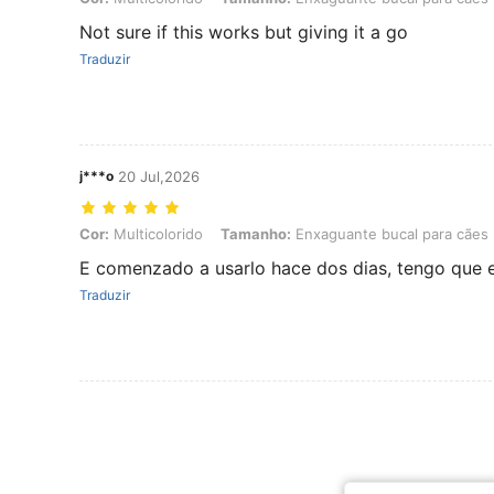
Not sure if this works but giving it a go
Traduzir
j***o
20 Jul,2026
Cor: Multicolorido, Tamanho: Enxaguante bucal para cães
Cor:
Multicolorido
Tamanho:
Enxaguante bucal para cães
E comenzado a usarlo hace dos dias, tengo que es
Traduzir