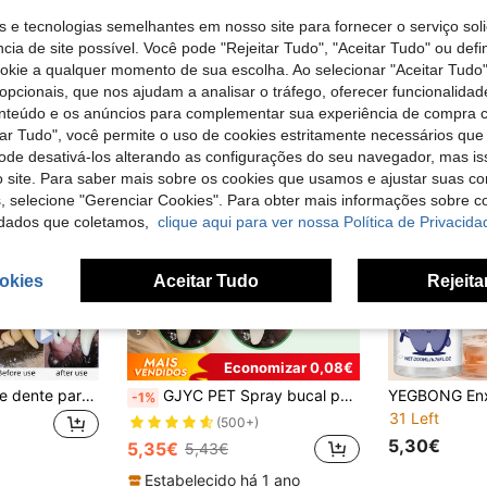
s e tecnologias semelhantes em nosso site para fornecer o serviço soli
cia de site possível. Você pode "Rejeitar Tudo", "Aceitar Tudo" ou defi
ookie a qualquer momento de sua escolha. Ao selecionar "Aceitar Tudo"
opcionais, que nos ajudam a analisar o tráfego, oferecer funcionalida
onteúdo e os anúncios para complementar sua experiência de compra
tar Tudo", você permite o uso de cookies estritamente necessários que
pode desativá-los alterando as configurações do seu navegador, mas is
 site. Para saber mais sobre os cookies que usamos e ajustar suas co
s, selecione "Gerenciar Cookies". Para obter mais informações sobre 
dados que coletamos,
clique aqui para ver nossa Política de Privacida
okies
Aceitar Tudo
Rejeita
5
Economizar 0,08€
YEGBONG Pasta de dente para animais de estimação (1/3 do pacote), limpa os dentes, remove manchas, tártaro, mau hálito e refresca o hálito. Escova de dente de silicone macio para animais de estimação, adequada para cuidados dentais de cães e gatos.
GJYC PET Spray bucal para animais de estimação com sabor de menta, 59 ml (2 fl oz), adequado para cães e gatos, refresca o hálito, cuida da saúde bucal, fórmula sem álcool, uso diário.
-1%
31 Left
(500+)
5,30€
5,35€
5,43€
Estabelecido há 1 ano