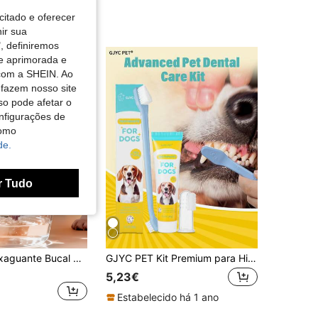
citado e oferecer
nir sua
, definiremos
de aprimorada e
 com a SHEIN. Ao
 fazem nosso site
so pode afetar o
nfigurações de
como
de.
r Tudo
YEGBONG Enxaguante Bucal Dentário para Animais de Estimação para Cães e Gatos, Comestível, Universal para Gatos e Cães, Remove o Mau Hálito e o Tártaro, Líquido de Limpeza Oral Sem Escova para Cães Pequenos e Gatos de Pelo Comprido, Cuidados Diários em Casa e Portátil para Viagens, Natal, Carnaval, Ano Novo, Feriado de Animais de Estimação, Presente de Aniversário para Animais de Estimação
GJYC PET Kit Premium para Higiene Dental de Animais de Estimação | Inclui Pasta de Dente, Escova de Dentes e Dedeira | Reduz o Acúmulo de Placa e Tártaro | Ideal para Filhotes, Kit com 3 Peças, Sabor Leite
5,23€
Estabelecido há 1 ano