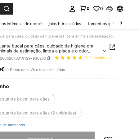
0
0
ar. Press Enter to select.
as íntimas e de dormir
Joias E Acessórios
Tamanhos grandes
Sapa
Enxaguante bucal para cães, cuidado de higiene oral para animais de estimação, limpa a placa e o odor, especialmente concebido para cães, fácil de utilizar, basta misturar com água para uso diário, limpa suavemente a cavidade oral, amolece e remove a placa e as manchas, refresca eficazmente o hálito, o uso contínuo melhora a condição oral e mantém as gengivas confortáveis
ante bucal para cães, cuidado de higiene oral
nimais de estimação, limpa a placa e o odor,
almente concebido para cães, fácil de utilizar,
p260520163191297936250
(2 Comentários)
misturar com água para uso diário, limpa
ente a cavidade oral, amolece e remove a placa
0€
ICE AND AVAILABILITY
Preço com IVA e taxas incluídos
anchas, refresca eficazmente o hálito, o uso
uo melhora a condição oral e mantém as gengivas
táveis
nho
aguante bucal para cães
aguante bucal para cães (2 unidades)
a de tamanhos
e, este produto está esgotado.