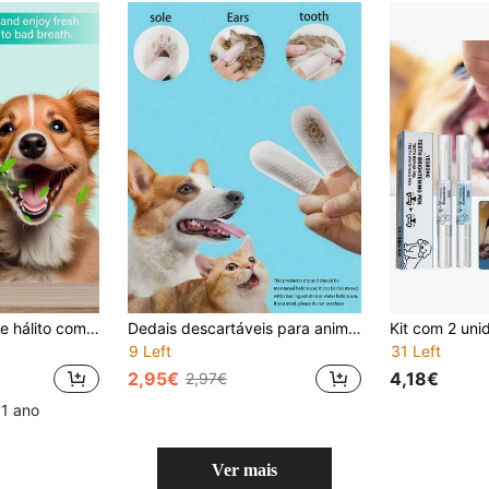
GJYC PET Spray de hálito com sabor a gelado de 2,03 fl oz para cães e gatos, hálito fresco instantâneo, solução de limpeza dentária sem necessidade de escovagem, combate a placa e o tártaro, remove o odor de cães e gatos
Dedais descartáveis para animais de estimação, adequados para gatos e cães, removem manchas nos dentes, limpam o canal auditivo, refrescam a cavidade oral, limpeza sem manchas, toalha de alta qualidade, cuidados de higiene oral para animais de estimação, produtos de limpeza e saúde para gatos e cães, acessórios para cães, acessórios para gatos
9 Left
31 Left
2,95€
4,18€
2,97€
 1 ano
Ver mais