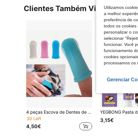
Clientes Também Visitaram
Utilizamos cookie
a melhor experiên
preferência de c
todos os cookies 
personalizar o c
selecionar "Rejei
funcionar. Você 
funcionamento do
cookies opcionai
processamos os 
Gerenciar Co
4 peças Escova de Dentes de Silicone Macio e Aleatório para Cães - Proporciona Cuidado Dental Durável para Hálito Fresco e Dentes Mais Saudáveis.
30 Left
3,15€
4,50€