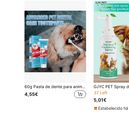
60g Pasta de dente para animais de estimação, purificador de hálito para cães e gatos e removedor de tártaro, pasta de dente comestível para cuidados dentários para animais de estimação
37 Left
4,55€
5,01€
Estabelecido há