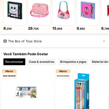
8
29
15
9
6
,25€
,70€
,95€
,95€
,79
The Box of Toys Store
Você Também Pode Gostar
Recomendar
Casa & acessórios
Brinquedos e jogos
Material de 