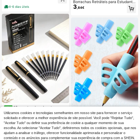
Borrachas Retráteis para Estudante
001748, Volta às Aulas
3
s, Limpeza Sem Resíduos, Boa Flexi
4-6 dias úteis
,84€
bilidade. Adequadas para Aprendiz
agem, Desenho, Volta às Aulas, Pri
meiro Dia de Escola
12 canetas de gel pretas premi
NEW
3/6/9 Peças Adaptadores de Lápis
um de grande capacidade, ponta lar
3 Left
Utilizamos cookies e tecnologias semelhantes em nosso site para fornecer o serviço
4
para Crianças, Suporte de Lápis par
ga, adequadas para negócios, escri
5
,48€
solicitado e oferecer a melhor experiência de site possível. Você pode "Rejeitar Tudo",
,81€
a Caligrafia, Correção de Postura e
tório, assinatura, prática de caligrafi
"Aceitar Tudo" ou definir sua preferência de cookie a qualquer momento de sua
Treino de Escrita, Auxiliar de Escrita
a escolar e primeiro dia de aulas
escolha. Ao selecionar "Aceitar Tudo", definiremos todos os cookies opcionais, que nos
para Pré-Escolar, Primeiro Dia de Es
cola
ajudam a analisar o tráfego, oferecer funcionalidade aprimorada e personalizar o
conteúdo e os anúncios para complementar sua experiência de compra com a SHEIN.