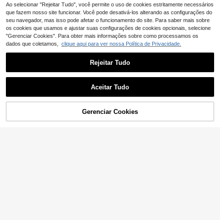
Ao selecionar "Rejeitar Tudo", você permite o uso de cookies estritamente necessários
que fazem nosso site funcionar. Você pode desativá-los alterando as configurações do
seu navegador, mas isso pode afetar o funcionamento do site. Para saber mais sobre
os cookies que usamos e ajustar suas configurações de cookies opcionais, selecione
"Gerenciar Cookies". Para obter mais informações sobre como processamos os
dados que coletamos,
clique aqui para ver nossa Política de Privacidade.
Rejeitar Tudo
Aceitar Tudo
ADICIONAR AO
Gerenciar Cookies
COMPRE AGORA
CARRINHO
Borracha Capivara Push-Pull R Mul
12 peças/Conjunto Borrachas Fofas
4
ticolorida Multifunções, 1 peça/2 pe
7
,04€
4,05€
com Tema Espacial, Borrachas Mini
,80€
ças/4 peças, para Campus, Bem-Es
Astronauta Portáteis e Requintadas
tar e Casa, Essencial para Aprendiz
Multifunções, Prémios para Alunos,
agem, Primeiro Dia de Escola
Lembranças de Festa, Volta às Aula
s, Primeiro Dia de Escola