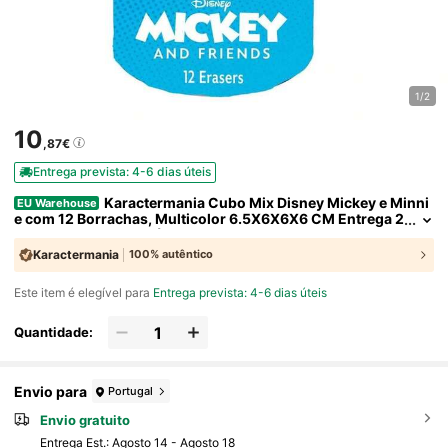
1/2
10
,87€
Entrega prevista: 4-6 dias úteis
Karactermania Cubo Mix Disney Mickey e Minni
EU Warehouse
e com 12 Borrachas, Multicolor 6.5X6X6X6 CM Entrega 2
4/48h para Espanha (Península) - Artigos de Papelaria -,
Volta às Aulas
Karactermania
100% autêntico
Este item é elegível para
Entrega prevista: 4-6 dias úteis
Quantidade:
Envio para
Portugal
Envio gratuito
Entrega Est.:
Agosto 14 - Agosto 18