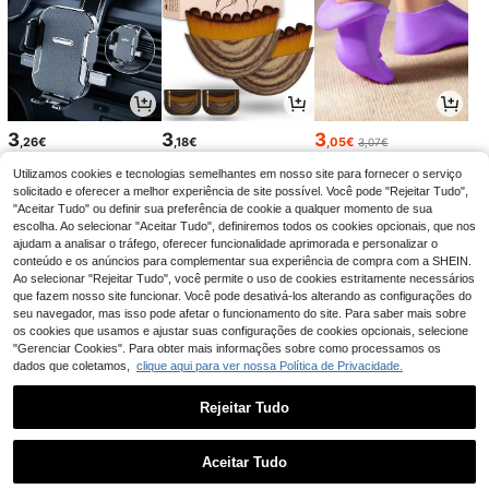
3
3
3
,26€
,18€
,05€
3,07€
Utilizamos cookies e tecnologias semelhantes em nosso site para fornecer o serviço
solicitado e oferecer a melhor experiência de site possível. Você pode "Rejeitar Tudo",
"Aceitar Tudo" ou definir sua preferência de cookie a qualquer momento de sua
escolha. Ao selecionar "Aceitar Tudo", definiremos todos os cookies opcionais, que nos
ajudam a analisar o tráfego, oferecer funcionalidade aprimorada e personalizar o
conteúdo e os anúncios para complementar sua experiência de compra com a SHEIN.
Ao selecionar "Rejeitar Tudo", você permite o uso de cookies estritamente necessários
que fazem nosso site funcionar. Você pode desativá-los alterando as configurações do
seu navegador, mas isso pode afetar o funcionamento do site. Para saber mais sobre
os cookies que usamos e ajustar suas configurações de cookies opcionais, selecione
"Gerenciar Cookies". Para obter mais informações sobre como processamos os
dados que coletamos,
clique aqui para ver nossa Política de Privacidade.
3
6
3
,54€
,99€
,35€
3,58€
7,49€
-1%
-6%
Rejeitar Tudo
1
0
Aceitar Tudo