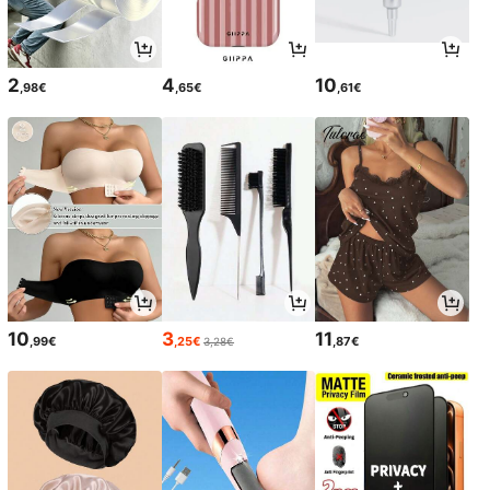
2
4
10
,98€
,65€
,61€
10
3
11
,99€
,25€
,87€
3,28€