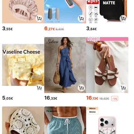
3
6
3
,55€
,27€
,84€
6,32€
5
16
16
,05€
,33€
,13€
16,32€
-1%