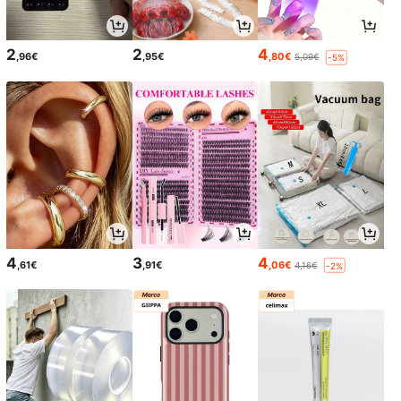
2
2
4
,96€
,95€
,80€
5,09€
-5%
4
3
4
,61€
,91€
,06€
4,16€
-2%