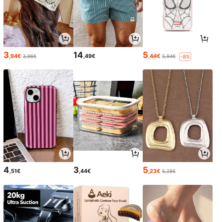
3
14
5
,94€
,49€
,44€
3,96€
5,94€
-8%
4
3
5
,51€
,44€
,23€
5,28€