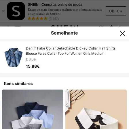
SHEIN - Compras online de moda
×
Encontre mais descontos exclusivos e ofertas adicionais
OBTER
no aplicativo da SHEIN!
(5,142)
Semelhante
Denim Fake Collar Detachable Dickey Collar Half Shirts
Blouse False Collar Top For Women Girls Medium
DBlue
15,88€
Itens similares