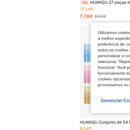
HUANQU 27 peças de hastes de dardos de material PC em cores variadas, rosca universal 2BA compatível com dardos de ponta macia ou ponta de aço, 3 comprimentos disponíveis 35mm/42mm/48mm (excluindo a rosca), acessórios de dardos duráveis e resistentes a quedas, adequados para competição profissional, treino, entre
-9%
17 Left
7,78€
8,56€
Utilizamos cookie
a melhor experiên
preferência de c
todos os cookies 
personalizar o c
selecionar "Rejei
funcionar. Você 
funcionamento do
cookies opcionai
processamos os 
Gerenciar Co
8 Left