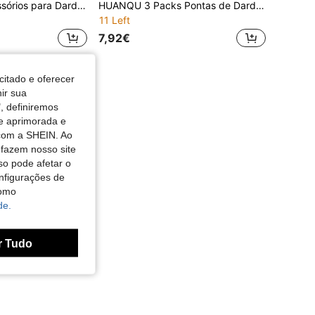
Conjunto de Acessórios para Dardos HUANQU, 3 Estilos Disponíveis, Inclui Hastes de Dardos, Penas de Dardos, Protetores de Dardos e Anéis O, Compatível com Vários Dardos. Cores Vibrantes Misturadas, Hastes de Dardos de Material PC São Duráveis, Adequadas para Dardos Macios e Duros, Ideal para Jogadores de Dardos. Seja para Prática Diária, Reserva para Competição, ou como Presente para Páscoa, Dia dos Namorados, Dia do Pai, Aniversário, Etc., é uma Escolha Prática e Atenciosa.
HUANQU 3 Packs Pontas de Dardos em Liga de Titânio TC4, Tamanho Universal 35mm, 4 Cores Preto/Prata/Dourado/Colorido, Resistentes ao Desgaste e à Deformação, Peças de Substituição de Alta Precisão para Dardos, para Treino em Casa, Clube e Competição, Presente de Feriado Perfeito
11 Left
7,92€
citado e oferecer
nir sua
, definiremos
de aprimorada e
 com a SHEIN. Ao
 fazem nosso site
so pode afetar o
nfigurações de
como
de.
r Tudo