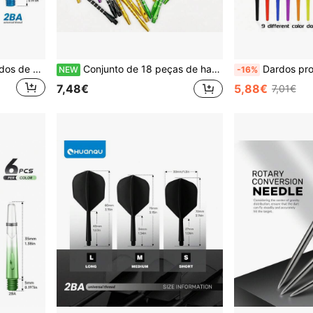
HUANQU 6 Hastes de Dardos de Alumínio | Precisamente Balanceadas, Hastes de Dardos de Substituição Duráveis de 51mm de Comprimento, Rosca 2BA Compatíveis com Dardos de Ponta Macia/Dura, 6 Cores, Adequadas para Todos os Níveis de Habilidade, Acessórios de Dardos, Perfeitas para Treinos de Competição e Presentes de Fim de Ano
Conjunto de 18 peças de hastes de dardos em alumínio coloridas - hastes leves, adequadas para jogos interiores e exteriores
Dardos profissionais HUANQU com ponta macia, disponíveis em várias cores e tamanhos, rosca universal 2BA, adequados para dardos de ponta macia, pontas de dardos macias de 
NEW
-16%
7,48€
5,88€
7,01€