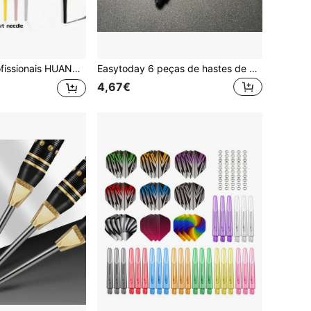
alta qualidade, resistentes a impactos e duráveis para um voo preciso, adequados para iniciantes e jogadores profissionais, para uso em competições e treinos, acessórios para dardos, presente ideal para aniversários, Páscoa, Ramadã e Dia dos Pais.
Easytoday 6 peças de hastes de dardos novas em liga de alumínio preto com linhas gravadas, acessórios de entretenimento para dardos
4,67€