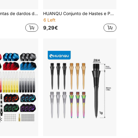
Conjunto de 6 pontas de dardos de reposição HUANQU, disponíveis em 2 cores (dourado e prateado), pontas universais de cobre 2BA (com anéis de vedação), anti-queda, arremesso preciso, adequadas para dardos macios ou duros, escolha ideal para entusiastas de dardos, presente perfeito
HUANQU Conjunto de Hastes e Penas de Dardos Coloridas, 2 Opções Disponíveis (27 Hastes + 27 Penas / 36 Hastes + 36 Penas), Combinação Multicolor, Hastes com Rosca Universal 2BA, Acessórios Universais para Entusiastas de Dardos, Acessórios de Dardos para Iniciantes a Avançados, Duráveis e Resistentes a Choques, Presente Ideal para Páscoa/Dia do Pai/Aniversário
6 Left
9,29€