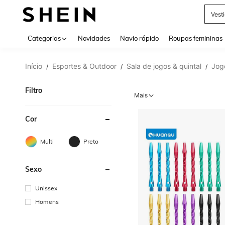
Vest
Use up 
Categorias
Novidades
Navio rápido
Roupas femininas
Início
Esportes & Outdoor
Sala de jogos & quintal
Jog
/
/
/
Filtro
Mais
Cor
Multi
Preto
Sexo
Unissex
Homens