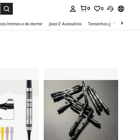
0
0
ar. Press Enter to select.
as íntimas e de dormir
Joias E Acessórios
Tamanhos grandes
Sapa