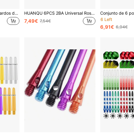
HUANQU 6 unidades de dardos de 40mm em policarbonato (PC), hastes transparentes com padrão espiral gradiente 2BA, disponíveis em 6 cores (laranja, preto, vermelho, amarelo, azul e verde). Acessórios de reposição compatíveis com dardos de ponta de aço e ponta macia, ideais para todos os jogadores. Cores vibrantes e variadas. Material em policarbonato (PC). Perfeito para presentes de Natal, Páscoa, Dia dos Namorados, aniversários e Ano Novo. Ótimo presente de Natal!
HUANQU 6PCS 2BA Universal Rosqueado Profissional para Dardos, Conjunto de Dardos de Peça Única, Dardos Profissionais, Anticolisão, Não Dobram Facilmente, Acessórios para Dardos, Hastes Universais de 70mm/75mm/80mm Curtas/Médias/Longas, 8 Opções de Cores
6 Left
7,49€
7,54€
6,91€
6,94€