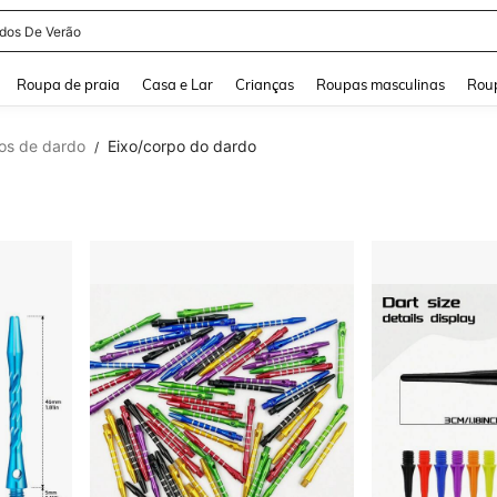
idos De Verão
and down arrow keys to navigate search Buscas recentes and Pesquisar e Encontr
Roupa de praia
Casa e Lar
Crianças
Roupas masculinas
Roup
os de dardo
Eixo/corpo do dardo
/