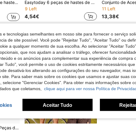
tenimento casual para entusiastas de dardos, jogadores iniciantes/profissionais, presente ideal para as festas
Easytoday 6 peças de hastes de dardos premium em liga de alumínio, cor sólida, superfície lisa, acessórios de dardos para jogos e entretenimento
9 Left
11 Left
4,54€
13,38€
s e tecnologias semelhantes em nosso site para fornecer o serviço soli
cia de site possível. Você pode "Rejeitar Tudo", "Aceitar Tudo" ou defi
ookie a qualquer momento de sua escolha. Ao selecionar "Aceitar Tudo"
opcionais, que nos ajudam a analisar o tráfego, oferecer funcionalida
onteúdo e os anúncios para complementar sua experiência de compra
tar Tudo", você permite o uso de cookies estritamente necessários que
pode desativá-los alterando as configurações do seu navegador, mas is
 site. Para saber mais sobre os cookies que usamos e ajustar suas co
s, selecione "Gerenciar Cookies". Para obter mais informações sobre 
dados que coletamos,
clique aqui para ver nossa Política de Privacida
okies
Aceitar Tudo
Rejeita
HUANQU Conjunto de 54 Peças de Acessórios de Haste de Dardo de Plástico Transparente, 9 Cores, 3 Tamanhos (Excluindo a Parte Rosqueada): 35mm, 42mm, 48mm. Hastes de Dardo de Substituição Profissionais, Compatíveis com Dardos de Ponta de Aço e Ponta Macia, Adequadas para Uso Interno/Externo, Prática em Sala de Jogos e Várias Competições, para Jogadores Adultos Homens e Mulheres.