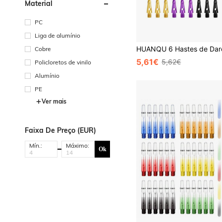
Material
PC
Liga de alumínio
Cobre
5,61€
5,62€
Policloretos de vinilo
Alumínio
PE
Ver mais
Faixa De Preço (EUR)
Mín.:
Máximo:
Ok