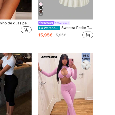
6
Conjunto feminino de duas peças com estampa de pele de cobra, composto por camisola e shorts. Macacão sexy e elegante para festas e ocasiões casuais no verão.
Sweetra
Sweetra Petite Top de alças finas com decoração floral em metal cor café e minissaia plissada em camadas para mulher, verão, para mulheres petite
EU Warehouse
15,95€
15,96€