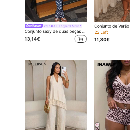
DOUCIU Apparel Store
Conjunto sexy de duas peças DOUCIU com estampa de bolinhas, composto por blusa de alcinha e calça, perfeito para festas e baladas.
22 Left
13,14€
11,30€