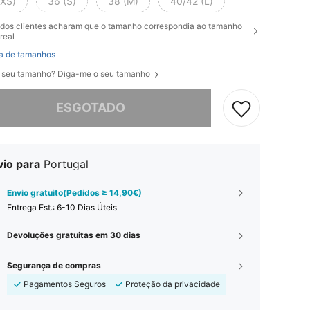
(XS)
36 (S)
38 (M)
40/42 (L)
dos clientes acharam que o tamanho correspondia ao tamanho
real
a de tamanhos
 seu tamanho? Diga-me o seu tamanho
e, este produto está esgotado.
ESGOTADO
vio para
Portugal
Envio gratuito(Pedidos ≥ 14,90€)
Entrega Est.:
6-10 Dias Úteis
Devoluções gratuitas em 30 dias
Segurança de compras
Pagamentos Seguros
Proteção da privacidade