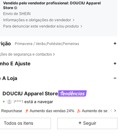
Vendido pelo vendedor profissional: DOUCIU Apparel
Store
Envio de SHEIN
Informações e obrigações do vendedor
Para denunciar este vendedor e/ou produto
ição
Primavera / Verão,Poliéster,Perneiras
ções de segurança e contactos
4,53
69
22K
nho E Ajuste
4,53
69
22K
 A Loja
4,53
69
22K
DOUCIU Apparel Store
l***1
está a navegar
4,53
69
22K
Avaliação
Itens
Seguidores
 Repurchase
Aumento das vendas 24%
Aumento de seguidores 53%
4,53
69
22K
Todos os itens
Seguir
4,53
69
22K