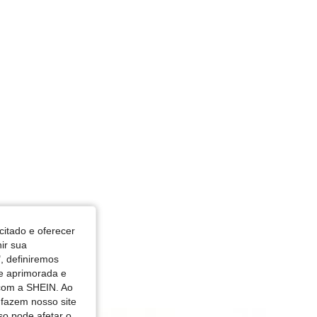
citado e oferecer
nir sua
, definiremos
de aprimorada e
 com a SHEIN. Ao
 fazem nosso site
so pode afetar o