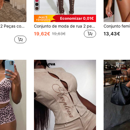
Economizar 0,01€
Conjunto de Verão 2 Peças com Estampa de Bolinhas, Top Halter sem Costas e Leggings, Roupa Sexy de Férias Branca Elegante
Conjunto de moda de rua 2 peças com top curto sexy com laço e calças com cintura com cordão, elegante, castanho, para festa de verão
19,62€
13,43€
19,63€