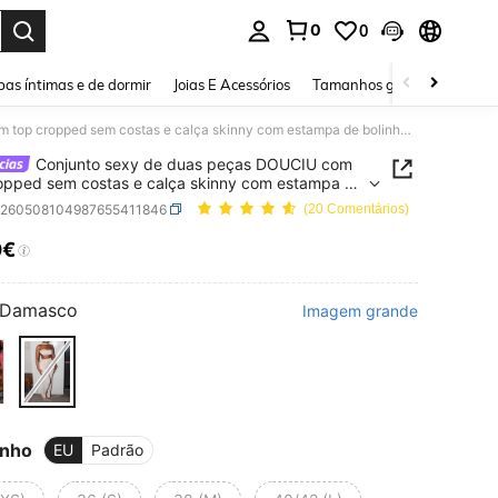
0
0
ar. Press Enter to select.
as íntimas e de dormir
Joias E Acessórios
Tamanhos grandes
Sapa
Conjunto sexy de duas peças DOUCIU com top cropped sem costas e calça skinny com estampa de bolinhas, estilo festa e balada.
Conjunto sexy de duas peças DOUCIU com
opped sem costas e calça skinny com estampa de
s, estilo festa e balada.
z260508104987655411846
(20 Comentários)
0€
ICE AND AVAILABILITY
Damasco
Imagem grande
nho
EU
Padrão