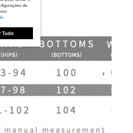
nfigurações de
como
de.
r Tudo