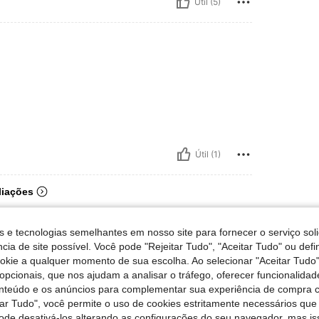
Útil (5)
Útil (1)
liações
s e tecnologias semelhantes em nosso site para fornecer o serviço soli
cia de site possível. Você pode "Rejeitar Tudo", "Aceitar Tudo" ou defi
ookie a qualquer momento de sua escolha. Ao selecionar "Aceitar Tudo"
opcionais, que nos ajudam a analisar o tráfego, oferecer funcionalida
onteúdo e os anúncios para complementar sua experiência de compra
tar Tudo", você permite o uso de cookies estritamente necessários que
pode desativá-los alterando as configurações do seu navegador, mas is