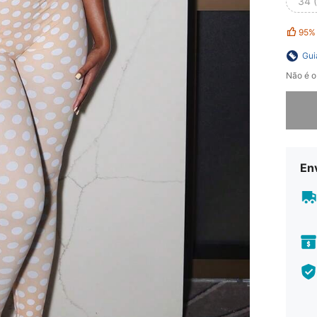
34 
95%
Gui
Não é o
Desculp
En