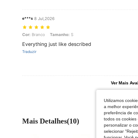
e***s
8 Jul,2026
Cor: Branco, Tamanho: S
Cor:
Branco
Tamanho:
S
Everything just like described
Traduzir
Ver Mais Ava
Utilizamos cookie
a melhor experiên
preferência de c
todos os cookies 
Mais Detalhes(10)
personalizar o c
selecionar "Rejei
funcionar. Você 