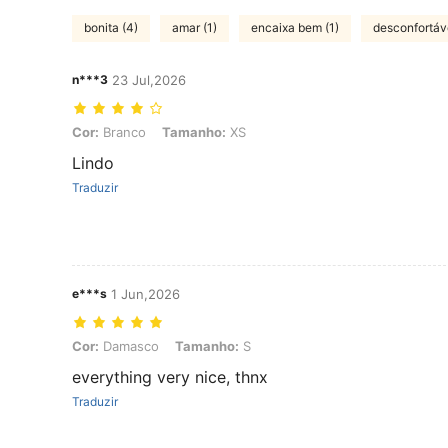
bonita (4)
amar (1)
encaixa bem (1)
desconfortáve
n***3
23 Jul,2026
Cor: Branco, Tamanho: XS
Cor:
Branco
Tamanho:
XS
Lindo
Traduzir
e***s
1 Jun,2026
Cor: Damasco, Tamanho: S
Cor:
Damasco
Tamanho:
S
everything very nice, thnx
Traduzir