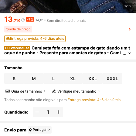
1/10
13
-7%
14,85€
,71€
Sem direitos adicionais
Queda de preço
Entrega prevista: 4-6 dias úteis
Camiseta fofa com estampa de gato dando um t
EU Warehouse
oque de punho - Presente para amantes de gatos - Cami
seta divertida com estampa de gato - Camiseta
Tamanho
S
M
L
XL
XXL
XXXL
Guia de tamanhos
Verifique meu tamanho
Todos os tamanho são elegíveis para
Entrega prevista: 4-6 dias úteis
Quantidade:
Envio para
Portugal