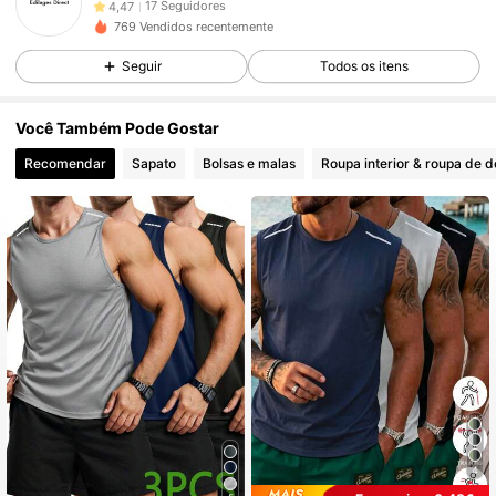
17 Seguidores
4,47
769 Vendidos recentemente
17 Seguidores
4,47
Seguir
Todos os itens
17 Seguidores
4,47
17 Seguidores
4,47
Você Também Pode Gostar
17 Seguidores
4,47
Recomendar
Sapato
Bolsas e malas
Roupa interior & roupa de d
17 Seguidores
4,47
17 Seguidores
4,47
17 Seguidores
4,47
17 Seguidores
4,47
4