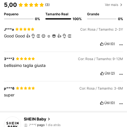
5,00
(3)
Ver mais
Pequeno
Tamanho Real
Grande
0%
100%
0%
J***a
Cor: Rosa / Tamanho: 2-3Y
Good
Good
👍
👌
👏
😌
☺
😎
👍
👌
👏
Útil
(0)
3***2
Cor: Rosa / Tamanho: 9-12M
bellissimo
taglia
giusta
Útil
(2)
p***6
Cor: Rosa / Tamanho: 3-6M
super
Útil
(0)
SHEIN Baby
742K Seguidores
4,92
i***f
pago
1 dia atrás