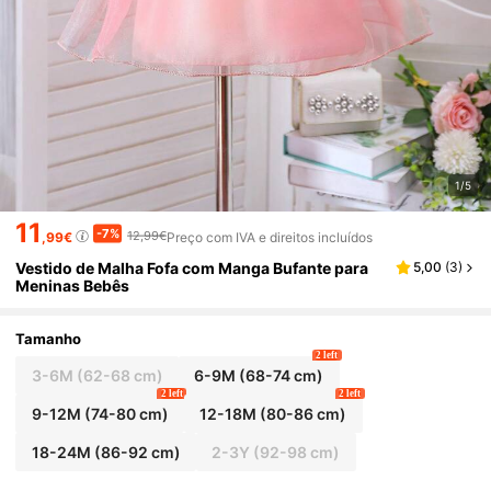
1/5
11
-7%
12,99€
,99€
Preço com IVA e direitos incluídos
Vestido de Malha Fofa com Manga Bufante para
5,00
(
3
)
Meninas Bebês
Tamanho
2 left
3-6M
(62-68 cm)
6-9M
(68-74 cm)
2 left
2 left
9-12M
(74-80 cm)
12-18M
(80-86 cm)
18-24M
(86-92 cm)
2-3Y
(92-98 cm)