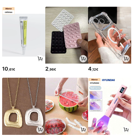
10
2
4
,61€
,96€
,12€