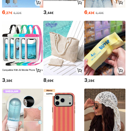
6
3
6
,27€
,44€
,43€
6,32€
6,49€
3
8
3
,38€
,69€
,28€