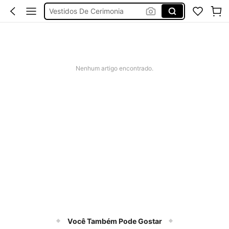
Vestidos De Cerimonia
Bikini
Fato De Banho Mulher
Elitara
Nenhum artigo encontrado.
Você Também Pode Gostar