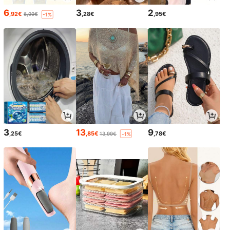
6
3
2
,92€
,28€
,95€
6,99€
-1%
3
13
9
,25€
,85€
,78€
13,99€
-1%