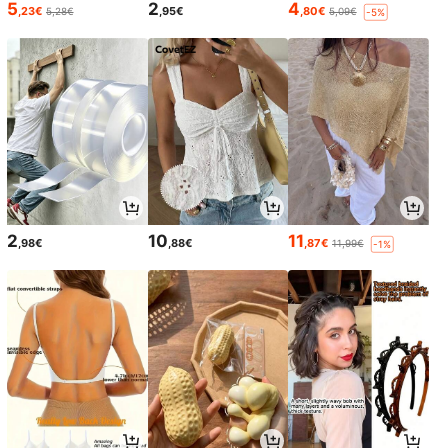
5
2
4
,23€
,95€
,80€
5,28€
5,09€
-5%
2
10
11
,98€
,88€
,87€
11,99€
-1%