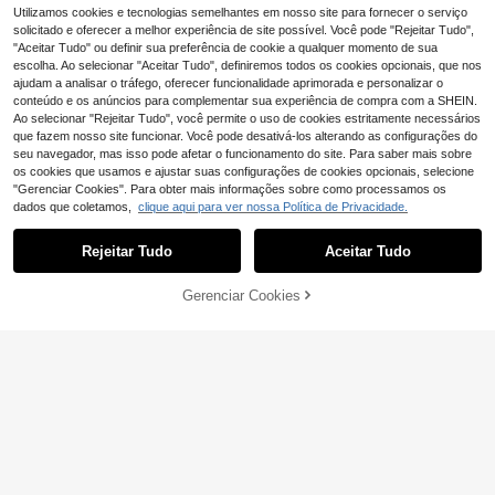
ntro de Amigos, Presente Comemor
Utilizamos cookies e tecnologias semelhantes em nosso site para fornecer o serviço
ativo, Adequado para Namorado, N
solicitado e oferecer a melhor experiência de site possível. Você pode "Rejeitar Tudo",
amorada, Adequado para Aniversári
"Aceitar Tudo" ou definir sua preferência de cookie a qualquer momento de sua
o, Dia dos Namorados, Dia da Mãe,
Aniversário, Formatura, Dia do Pai,
escolha. Ao selecionar "Aceitar Tudo", definiremos todos os cookies opcionais, que nos
Casamento, Uso Diário, Festa, Dan
ajudam a analisar o tráfego, oferecer funcionalidade aprimorada e personalizar o
ça
conteúdo e os anúncios para complementar sua experiência de compra com a SHEIN.
Ao selecionar "Rejeitar Tudo", você permite o uso de cookies estritamente necessários
que fazem nosso site funcionar. Você pode desativá-los alterando as configurações do
seu navegador, mas isso pode afetar o funcionamento do site. Para saber mais sobre
os cookies que usamos e ajustar suas configurações de cookies opcionais, selecione
"Gerenciar Cookies". Para obter mais informações sobre como processamos os
dados que coletamos,
clique aqui para ver nossa Política de Privacidade.
1
0
Rejeitar Tudo
Aceitar Tudo
1 peça Colar Personalizado com Fo
to Gravada, Pendente Retangular e
8
,53€
-3%
8,80€
Gerenciar Cookies
Colar com Pendente de Foto em For
m Aço Inoxidável com Imagem ou T
ma de Coração Personalizado, Med
exto
7
,92€
alhão Oculto com Abertura Flip em
Aço Inoxidável Gravado, Joia com T
exto e Foto, Presente para Mãe