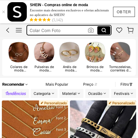
Pulseira Personalizada
SHEIN - Compras online de moda
×
Encontre mais descontos exclusivos e ofertas adicionais
OBTER
Colar Personalizado
no aplicativo da SHEIN!
(5,142)
Colar Com Foto
Personalizados
Aliança De Casamento
Pulseira Personalizada
Colares de
Pulseiras de
Anéis de
Brincos de
Tornozeleiras,
Ac
moda
moda
moda
moda
correntes de
j
personalizado
personalizada
personalizado
personalizado
cintura e
s
s
s
s
piercing de
pe
umbigo
personalizado
Recomendar
Mais Popular
Preço
Filtro
s
Categoria
Material
Ocasião
Festivais