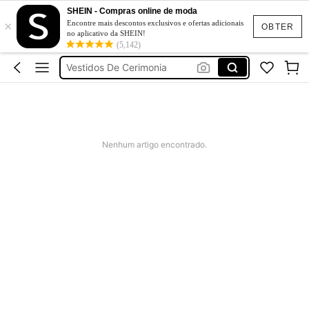
Fato De Banho Mulher
SHEIN - Compras online de moda
×
Elitara
Encontre mais descontos exclusivos e ofertas adicionais
OBTER
no aplicativo da SHEIN!
Vestidos De Verão
(5,142)
Vestidos De Cerimonia
Bikini
Fato De Banho Mulher
Elitara
Nenhum artigo encontrado.