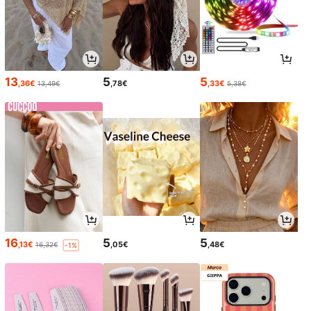
13
5
5
,36€
,78€
,33€
13,49€
5,38€
16
5
5
,13€
,05€
,48€
16,32€
-1%