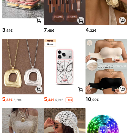
3
7
4
,44€
,48€
,32€
5
5
10
,23€
,44€
,99€
5,28€
5,94€
-8%