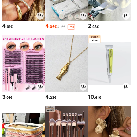
4
4
2
,61€
,06€
,98€
4,16€
-2%
3
4
10
,91€
,23€
,61€