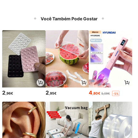
Você Também Pode Gostar
2
2
4
,96€
,95€
,80€
5,09€
-5%