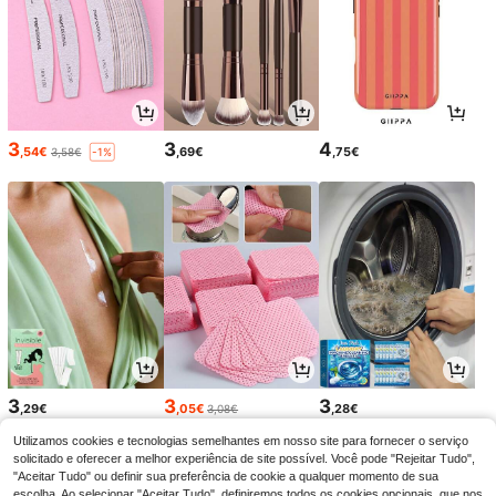
3
3
4
,54€
,69€
,75€
3,58€
-1%
3
3
3
,29€
,05€
,28€
3,08€
Utilizamos cookies e tecnologias semelhantes em nosso site para fornecer o serviço
solicitado e oferecer a melhor experiência de site possível. Você pode "Rejeitar Tudo",
"Aceitar Tudo" ou definir sua preferência de cookie a qualquer momento de sua
escolha. Ao selecionar "Aceitar Tudo", definiremos todos os cookies opcionais, que nos